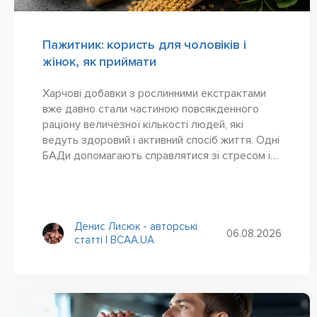
Пажитник: користь для чоловіків і
жінок, як приймати
Харчові добавки з рослинними екстрактами
вже давно стали частиною повсякденного
раціону величезної кількості людей, які
ведуть здоровий і активний спосіб життя. Одні
БАДи допомагають справлятися зі стресом і
тривожністю, інші покращують когнітивні
функції, треті...
Денис Лисюк - авторські
06.08.2026
статті | BCAA.UA