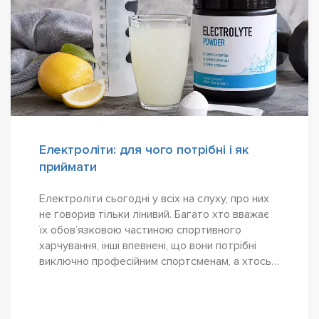
Електроліти: для чого потрібні і як
приймати
Електроліти сьогодні у всіх на слуху, про них
не говорив тільки лінивий. Багато хто вважає
їх обов’язковою частиною спортивного
харчування, інші впевнені, що вони потрібні
виключно професійним спортсменам, а хтось і
зовсім сприймає їх як чергову модну
добавку,...