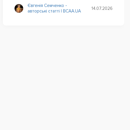
Євгенія Семченко -
14.07.2026
авторські статті | BCAA.UA