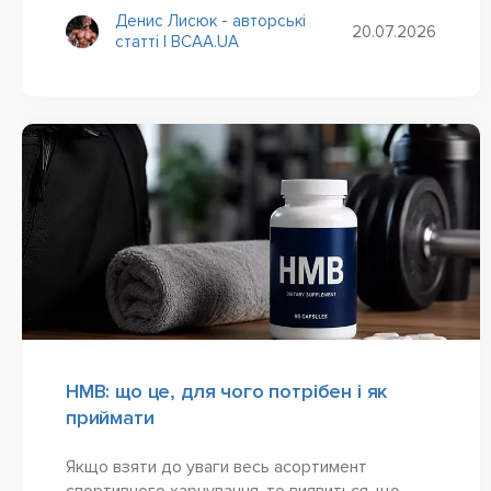
Денис Лисюк - авторські
20.07.2026
статті | BCAA.UA
HMB: що це, для чого потрібен і як
приймати
Якщо взяти до уваги весь асортимент
спортивного харчування, то виявиться, що