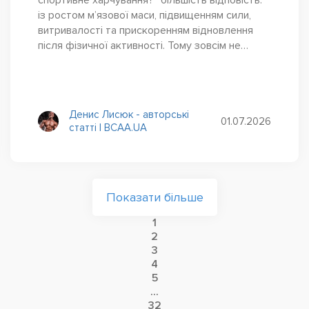
із ростом м’язової маси, підвищенням сили,
витривалості та прискоренням відновлення
після фізичної активності. Тому зовсім не
дивно, що найбільше уваги приділяється...
Денис Лисюк - авторські
01.07.2026
статті | BCAA.UA
Показати більше
1
2
3
4
5
...
32