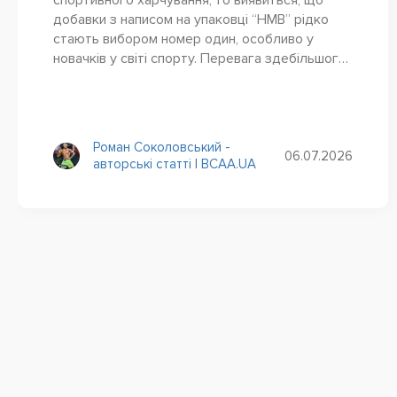
добавки з написом на упаковці “HMB” рідко
стають вибором номер один, особливо у
новачків у світі спорту. Перевага здебільшого
віддається протеїну, креатину, BCAA та іншим
більш...
Роман Соколовський -
06.07.2026
авторські статті | BCAA.UA