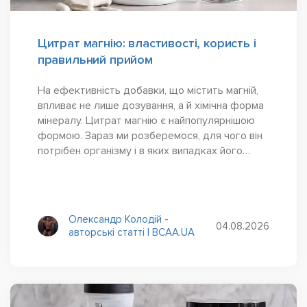
Цитрат магнію: властивості, користь і
правильний прийом
На ефективність добавки, що містить магній,
впливає не лише дозування, а й хімічна форма
мінералу. Цитрат магнію є найпопулярнішою
формою. Зараз ми розберемося, для чого він
потрібен організму і в яких випадках його
застосування дійсно виправдане.
Олександр Колодій -
04.08.2026
авторські статті | BCAA.UA