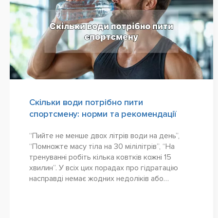
Скільки води потрібно пити
спортсмену: норми та рекомендації
“Пийте не менше двох літрів води на день”,
“Помножте масу тіла на 30 мілілітрів”, “На
тренуванні робіть кілька ковтків кожні 15
хвилин”. У всіх цих порадах про гідратацію
насправді немає жодних недоліків або
недостовірної...