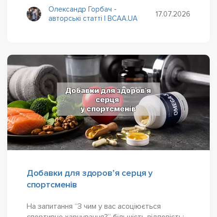
Олександр Горбач -
17.07.2026
авторські статті | BCAA.UA
Добавки для здоров’я серця у
спортсменів
На запитання “З чим у вас асоціюється
спортивне харчування?” більшість відповість: