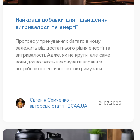
Найкращі добавки для підвищення
витривалості та енергії
Прогрес у тренуваннях багато в чому
залежить від достатнього рівня енергії та
витривалості. Адже, як не крути, але саме
вони дозволяють виконувати вправи з
потрібною інтенсивністю, витримувати
запланований обсяг навантаження й тим самим
поступово покращувати...
Євгенія Семченко -
21.07.2026
авторські статті | BCAA.UA