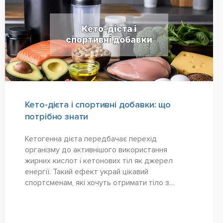
Кето-дієта і спортивні добавки: що
потрібно знати
Кетогенна дієта передбачає перехід
організму до активнішого використання
жирних кислот і кетонових тіл як джерел
енергії. Такий ефект украй цікавий
спортсменам, які хочуть отримати тіло з
мінімальним відсотком жиру, а також людям,
які прагнуть якнайшвидше схуднути. У...