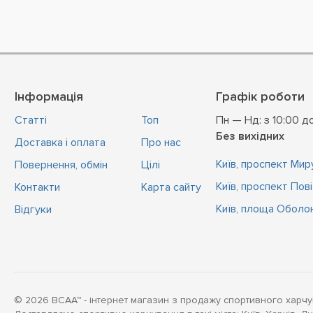
Інформація
Графік роботи
Статті
Топ
Пн — Нд: з 10:00 д
Без вихідних
Доставка і оплата
Про нас
Київ, проспект Миру
Повернення, обмін
Цiлi
Київ, проспект Пов
Контакти
Карта сайту
Київ, площа Оболон
Відгуки
© 2026 BCAA™ - інтернет магазин з продажу спортивного харчу