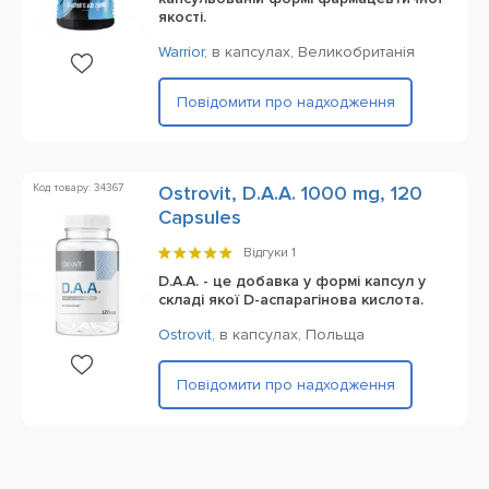
якості.
Warrior
,
в капсулах,
Великобританія
Повідомити про надходження
Код товару: 34367
Ostrovit, D.A.A. 1000 mg, 120
Capsules
Відгуки
1
D.A.A. - це добавка у формі капсул у
складі якої D-аспарагінова кислота.
Ostrovit
,
в капсулах,
Польща
Повідомити про надходження