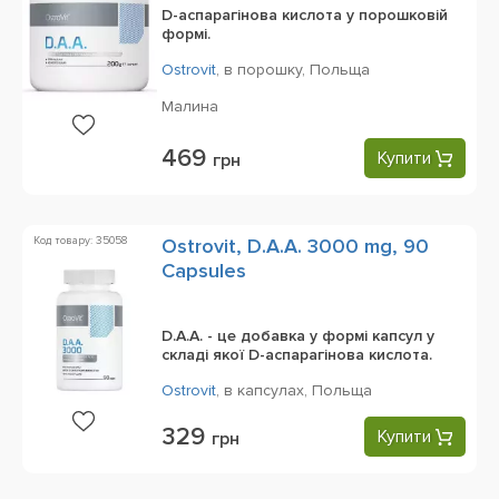
D-аспарагінова кислота у порошковій
формі.
Ostrovit
,
в порошку,
Польща
Малина
469
Купити
грн
Код товару: 35058
Ostrovit, D.A.A. 3000 mg, 90
Capsules
D.A.A. - це добавка у формі капсул у
складі якої D-аспарагінова кислота.
Ostrovit
,
в капсулах,
Польща
329
Купити
грн