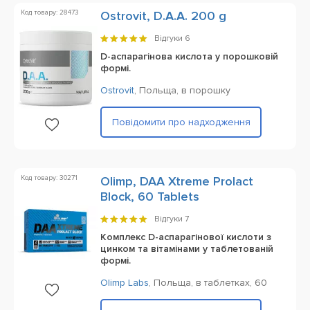
Код товару: 28473
Ostrovit, D.A.A. 200 g
Відгуки
6
D-аспарагінова кислота у порошковій
формі.
Ostrovit
,
Польща,
в порошку
Повідомити про надходження
Код товару: 30271
Olimp, DAA Xtreme Prolact
Block, 60 Tablets
Відгуки
7
Комплекс D-аспарагінової кислоти з
цинком та вітамінами у таблетованій
формі.
Olimp Labs
,
Польща,
в таблетках,
60