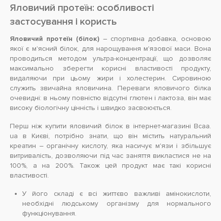
Яловичий протеїн: особливості
застосування і користь
Яловичий протеїн (білок)
– спортивна добавка, основою
якої є м'ясний білок, для нарощування м'язової маси. Вона
проводиться методом ультра-концентрації, що дозволяє
максимально зберегти корисні властивості продукту,
видаляючи при цьому жири і холестерин. Сировиною
служить звичайна яловичина. Переваги яловичого білка
очевидні: в ньому повністю відсутні глютен і лактоза, він має
високу біологічну цінність і швидко засвоюється.
Перш ніж купити яловичий білок в інтернет-магазині Bcaa.
ua в Києві, потрібно знати, що він містить натуральний
креатин – органічну кислоту, яка насичує м'язи і збільшує
витривалість, дозволяючи під час заняття викластися не на
100%, а на 200%. Також цей продукт має такі корисні
властивості.
У його складі є всі життєво важливі амінокислоти,
необхідні людському організму для нормального
функціонування.