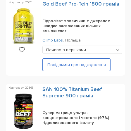
Код товару: 25611
Gold Beef Pro-Tein 1800 грамів
Гідролізат яловичини є джерелом
швидко засвоюваних вільних
амінокислот.
Olimp Labs
,
Польща
Печиво з вершками
Повідомити про надходження
Код товару: 22366
SAN 100% Titanium Beef
Supreme 900 грамів
Супер матриця ультра-
концентрованого і чистого (97%)
гідролизованного ізоляту