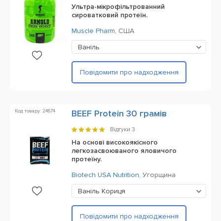
Ультра-мікрофільтрованний
сироватковий протеїн.
Muscle Pharm
,
США
Ваніль
Повідомити про надходження
Код товару: 24674
BEEF Protein 30 грамів
Відгуки
3
На основі високоякісного
легкозасвоюваного яловичого
протеїну.
Biotech USA Nutrition
,
Угорщина
Ваніль Кориця
Повідомити про надходження