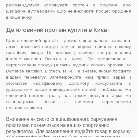
рекомендується комбінувати протеїн з фруктами або
швидкими вуглеводами, щоб не викликати процес бродіння
в кишечнику.
Де яловичий протеїн купити в Києві
Купити яловичий протеїн – досить відповідальне завдання,
адже неякісний продукт замість користі принесе вашому
організму шкоди. На допомогу прийде спеціалізований
інтернет-магазин Bcaa.ua в Києві. Тут представлена ​​
сертифікована продукція таких відомих мироих брендів, як
Dymatize Nutrition, Biotech, та ін. Не знаєте, якому продукту
віддати перевагу? Зателефонуйте нам прямо зараз, і
отримаєте кваліфіковану допомогу консультанта з
урахуванням ваших індивідуальних потреб і побажань. На
яловичий протеїн ціна у нас цілком доступна, адже ми
співпрацюємо тільки з прямими перевіреними
постачальниками.
Вживання якісного спеціалізованого харчування
позитивно позначиться на ваших спортивних
результатах. Для замовлення додайте товар в корзину