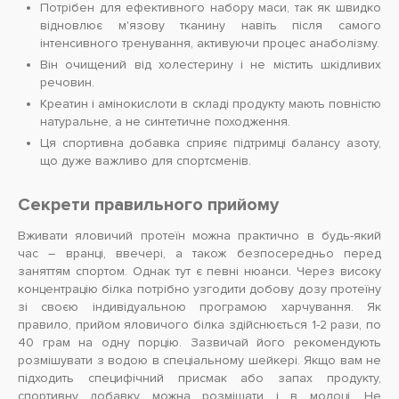
Потрібен для ефективного набору маси, так як швидко
відновлює м'язову тканину навіть після самого
інтенсивного тренування, активуючи процес анаболізму.
Він очищений від холестерину і не містить шкідливих
речовин.
Креатин і амінокислоти в складі продукту мають повністю
натуральне, а не синтетичне походження.
Ця спортивна добавка сприяє підтримці балансу азоту,
що дуже важливо для спортсменів.
Секрети правильного прийому
Вживати яловичий протеїн можна практично в будь-який
час – вранці, ввечері, а також безпосередньо перед
заняттям спортом. Однак тут є певні нюанси. Через високу
концентрацію білка потрібно узгодити добову дозу протеїну
зі своєю індивідуальною програмою харчування. Як
правило, прийом яловичого білка здійснюється 1-2 рази, по
40 грам на одну порцію. Зазвичай його рекомендують
розмішувати з водою в спеціальному шейкері. Якщо вам не
підходить специфічний присмак або запах продукту,
спортивну добавку можна розмішати і в молоці. Не