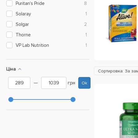
Puritan's Pride
8
Solaray
1
Solgar
2
Thorne
1
VP Lab Nutrition
1
Ціна
Сортировка: За за
—
грн
Ok