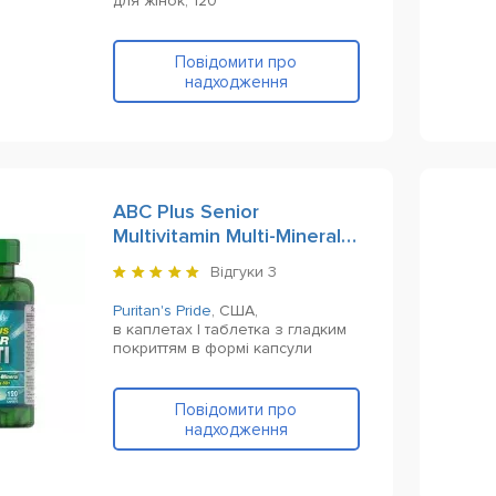
для жінок,
120
Повідомити про
надходження
ABC Plus Senior
Multivitamin Multi-Mineral
Formula 120 Сoated
Відгуки
3
Сaplets
Puritan's Pride
,
США,
в каплетах | таблетка з гладким
покриттям в формі капсули
Повідомити про
надходження