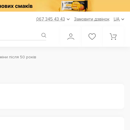
067 345 43 43
Замовити дзвінок
UA
аміни після 50 років