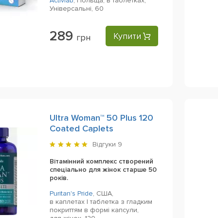
Activlab
,
Польща,
в таблетках,
Універсальні,
60
289
Купити
грн
Ultra Woman™ 50 Plus 120
Coated Caplets
Відгуки
9
Вітамінний комплекс створений
спеціально для жінок старше 50
років.
Puritan's Pride
,
США,
в каплетах | таблетка з гладким
покриттям в формі капсули,