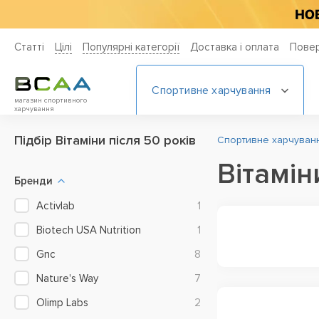
Статті
Цiлi
Популярні категорії
Доставка і оплата
Повер
Спортивне харчування
магазин спортивного
харчування
Підбір Вітаміни після 50 років
Спортивне харчування
Вітамін
Бренди
Activlab
1
Biotech USA Nutrition
1
Gnc
8
Nature's Way
7
Olimp Labs
2