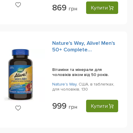
869
Купити
грн
Nature's Way, Alive! Men's
50+ Complete
Multivitamin, 130 Tablets
Вітаміни та мінерали для
чоловіків віком від 50 років.
Nature's Way
,
США,
в таблетках,
для чоловіків,
130
999
Купити
грн