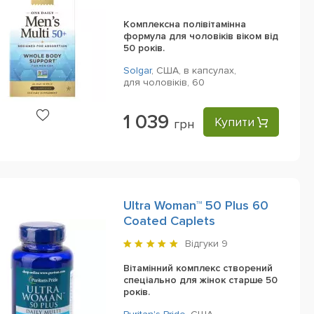
Комплексна полівітамінна
формула для чоловіків віком від
50 років.
Solgar
,
США,
в капсулах,
для чоловіків,
60
1 039
Купити
грн
Ultra Woman™ 50 Plus 60
Coated Caplets
Відгуки
9
Вітамінний комплекс створений
спеціально для жінок старше 50
років.