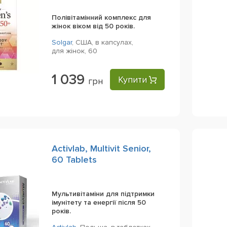
Полівітамінний комплекс для
жінок віком від 50 років.
Solgar
,
США,
в капсулах,
для жінок,
60
1 039
Купити
грн
Activlab, Multivit Senior,
60 Tablets
Мультивітаміни для підтримки
імунітету та енергії після 50
років.