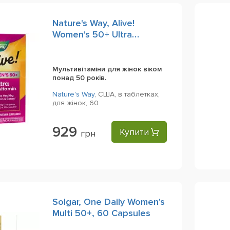
Nature's Way, Alive!
Women's 50+ Ultra
Multivitamin, 60 Tablets
Мультивітаміни для жінок віком
понад 50 років.
Nature's Way
,
США,
в таблетках,
для жінок,
60
929
Купити
грн
Solgar, One Daily Women's
Multi 50+, 60 Capsules