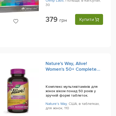
Olimp Labs
,
Польща,
в капсулах,
30
379
Купити
грн
Nature's Way, Alive!
Women's 50+ Complete
Multivitamin, 110 Tablets
Комплекс мультивітамінів для
жінок віком понад 50 років у
зручній формі таблеток.
Nature's Way
,
США,
в таблетках,
для жінок,
110