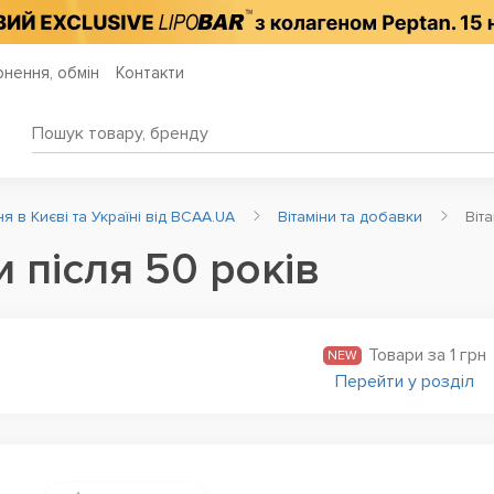
нення, обмін
Контакти
 в Києві та Україні від BCAA.UA
Вітаміни та добавки
Віт
и після 50 років
Товари за 1 грн
NEW
Перейти у розділ