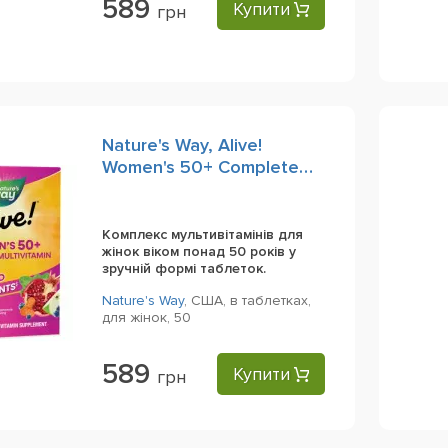
589
Купити
грн
Nature's Way, Alive!
Women's 50+ Complete
Multivitamin, 50 Tablets
Комплекс мультивітамінів для
жінок віком понад 50 років у
зручній формі таблеток.
Nature's Way
,
США,
в таблетках,
для жінок,
50
589
Купити
грн