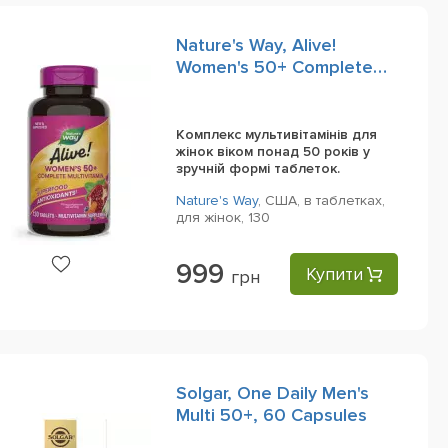
Nature's Way, Alive!
Women's 50+ Complete
Multivitamin, 130 Tablets
Комплекс мультивітамінів для
жінок віком понад 50 років у
зручній формі таблеток.
Nature's Way
,
США,
в таблетках,
для жінок,
130
999
Купити
грн
Solgar, One Daily Men's
Multi 50+, 60 Capsules