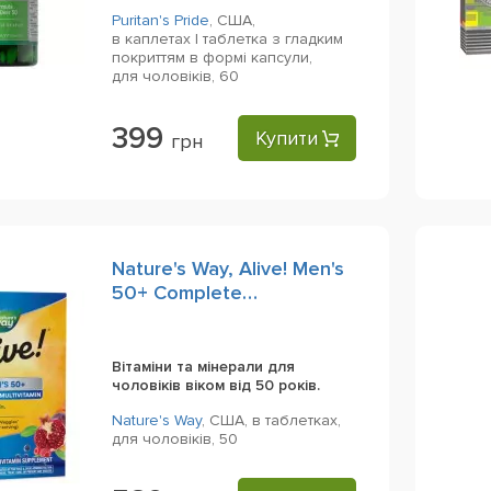
Puritan's Pride
,
США,
в каплетах | таблетка з гладким
покриттям в формі капсули,
для чоловіків,
60
399
Купити
грн
Nature's Way, Alive! Men's
50+ Complete
Multivitamin, 50 Tablets
Вітаміни та мінерали для
чоловіків віком від 50 років.
Nature's Way
,
США,
в таблетках,
для чоловіків,
50