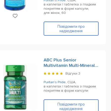
Puritan's Pride
,
США,
в каплетах | таблетка з гладким
покриттям в формі капсули,
для жінок,
60
Повідомити про
надходження
ABC Plus Senior
Multivitamin Multi-Mineral
Formula 60 Сoated
Відгуки
3
Сaplets
Puritan's Pride
,
США,
в каплетах | таблетка з гладким
покриттям в формі капсули
Повідомити про
надходження