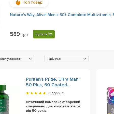
Топ товар
Nature's Way, Alive! Men's 50+ Complete Multivitamin, 
589
грн
Купити
мовчуванням
таблиця
Puritan's Pride, Ultra Man™
50 Plus, 60 Сoated
Сaplets
Відгуки
4
Вітамінний комплекс створений
спеціально для чоловіків віком
від 50 років.