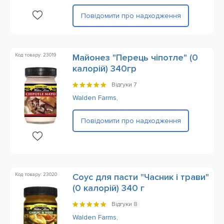
Повідомити про надходження
Код товару: 23019
Майонез "Перець чіпотле" (0
калорій) 340гр
Відгуки
7
Walden Farms
,
Повідомити про надходження
Код товару: 23020
Соус для пасти "Часник і трави"
(0 калорій) 340 г
Відгуки
8
Walden Farms
,