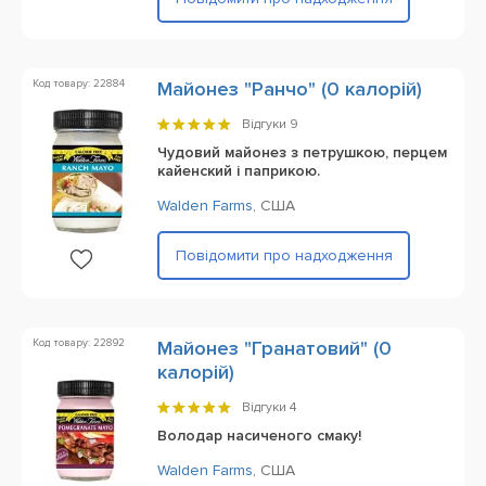
Код товару: 22884
Майонез "Ранчо" (0 калорій)
Відгуки
9
Чудовий майонез з петрушкою, перцем
кайенский і паприкою.
Walden Farms
,
США
Повідомити про надходження
Код товару: 22892
Майонез "Гранатовий" (0
калорій)
Відгуки
4
Володар насиченого смаку!
Walden Farms
,
США