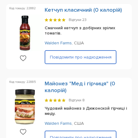
Код товару: 22882
Кетчуп класичний (0 калорій)
Відгуки
23
Смачний кетчуп з добірних зрілих
томатів.
Walden Farms
,
США
Повідомити про надходження
Код товару: 22885
Майонез "Мед і гірчиця" (0
калорій)
Відгуки
8
Чудовий майонез з Дижонской гірчиці і
меду.
Walden Farms
,
США
Повідомити про надходження