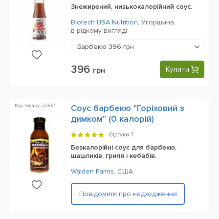
Знежирений, низькокалорійний соус.
Biotech USA Nutrition
,
Угорщина,
в рідкому вигляді
Барбекю
396 грн
396
Купити
грн
Код товару: 22881
Соус барбекю "Горіховий з
димком" (0 калорій)
Відгуки
7
Безкалорійні соус для барбекю,
шашликів, гриля і кебабів.
Walden Farms
,
США
Повідомити про надходження