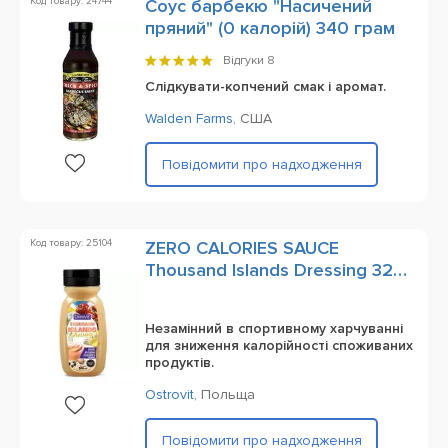
Код товару: 24744
Соус барбекю "Насичений
пряний" (0 калорій) 340 грам
Відгуки
8
Слідкувати-копчений смак і аромат.
Walden Farms
,
США
Повідомити про надходження
Код товару: 25104
ZERO CALORIES SAUCE
Thousand Islands Dressing 320
мл
Незамінний в спортивному харчуванні
для зниження калорійності споживаних
продуктів.
Ostrovit
,
Польща
Повідомити про надходження