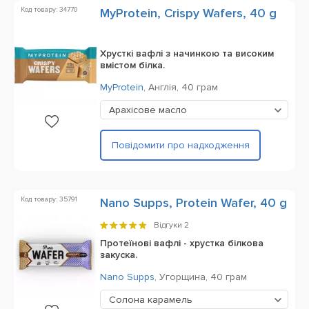
Код товару: 34770
MyProtein, Crispy Wafers, 40 g
Хрусткі вафлі з начинкою та високим
вмістом білка.
MyProtein
,
Англія,
40 грам
Арахісове масло
Повідомити про надходження
Код товару: 35791
Nano Supps, Protein Wafer, 40 g
Відгуки
2
Протеїнові вафлі - хрустка білкова
закуска.
Nano Supps
,
Угорщина,
40 грам
Солона карамель