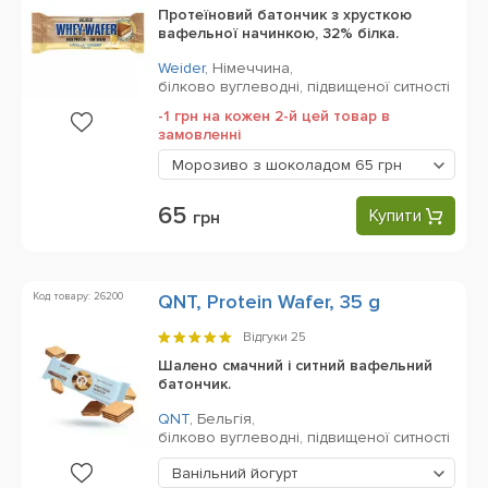
Протеїновий батончик з хрусткою
вафельної начинкою, 32% білка.
Weider
,
Німеччина,
білково вуглеводні, підвищеної ситності
-1 грн на кожен 2-й цей товар в
замовленні
Морозиво з шоколадом
65 грн
65
Купити
грн
Код товару: 26200
QNT, Protein Wafer, 35 g
Відгуки
25
Шалено смачний і ситний вафельний
батончик.
QNT
,
Бельгія,
білково вуглеводні, підвищеної ситності
Ванільний йогурт