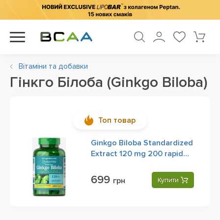
Вітаміни та добавки
Гінкго Білоба (Ginkgo Biloba)
Топ товар
Ginkgo Biloba Standardized
Extract 120 mg 200 rapid
release softgels
699
грн
Купити