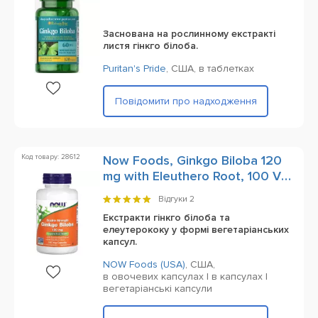
Заснована на рослинному екстракті
листя гінкго білоба.
Puritan's Pride
,
США,
в таблетках
Повідомити про надходження
Код товару: 28612
Now Foods, Ginkgo Biloba 120
mg with Eleuthero Root, 100 Veg
Capsules
Відгуки
2
Екстракти гінкго білоба та
елеутерококу у формі вегетаріанських
капсул.
NOW Foods (USA)
,
США,
в овочевих капсулах | в капсулах |
вегетаріанські капсули