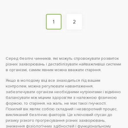
1
2
Серед безлічі чинників, які можуть спровокувати розвиток
різних захворювань і дестабілізувати найважливіші системи
в організмі, самим явним можна вважати старіння.
Якщо в молодому віці все знаходиться під вашим
контролем, можна регулювати навантаження,
забезпечувати організм необхідними нутрієнтами і відмінно
балансувати між міцним здоров'ям з належною фізичною
формою, то старіння, на жаль, не має такої гнучкості.
Похилий вік являє собою складний і незворотний процес,
викликаний безліччю факторів. Це ключовий стусан до
ризику різкого прогресування різних захворювань,
зниження фізіологічних здібностей і функціональному