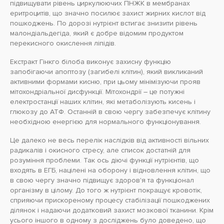
підвищувати рівень циркулюючих ПНЖК в мембранах
еритроцитів, що значно посилює захист жирних кислот від
пошкоджень. По дорозі нутрієнт встигає знизити рівень
малондіальдегіда, який є добре відомим продуктом
перекисного окислення ліпідів.
Екстракт Гінкго білоба виконує захисну функцію
запобігаючи апоптозу (загибелі клітин), який викликаний
активними формами кисню, при цьому мінімізуючи прояв
мітохондріальної дисфункції. Мітохондрії – це потужні
електростанції наших клітин, які метаболізують кисень і
глюкозу до АТФ. Останній в свою чергу забезпечує клітину
необхідною енергією для нормального функціонування.
Це далеко не весь перелік наслідків від активності вільних
радикалів і окисного стресу, але список достатній для
розуміння проблеми. Так ось діючі функції нутрієнтів, що
входять в ЕГБ, націлені на оборону і відновлення клітин, що
в свою чергу значно підвищує здоров'я та функціонал
організму в цілому. До того ж нутрієнт покращує кровотік,
сприяючи прискореному процесу стабілізації пошкоджених
ділянок і надаючи додатковий захист мозкової тканини. Крім
усього іншого в одному з досліджень було доведено, що