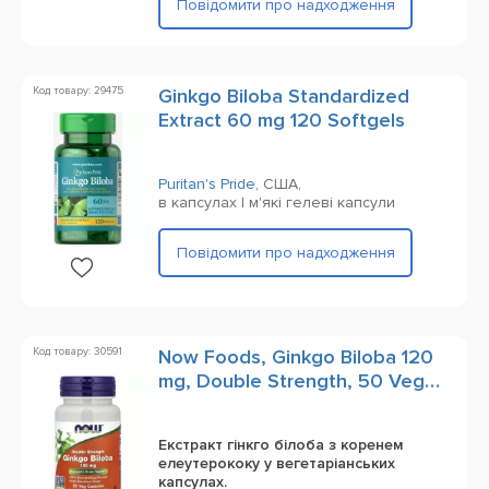
Повідомити про надходження
Код товару: 29475
Ginkgo Biloba Standardized
Extract 60 mg 120 Softgels
Puritan's Pride
,
США,
в капсулах | м'які гелеві капсули
Повідомити про надходження
Код товару: 30591
Now Foods, Ginkgo Biloba 120
mg, Double Strength, 50 Veg
Capsules
Екстракт гінкго білоба з коренем
елеутерококу у вегетаріанських
капсулах.