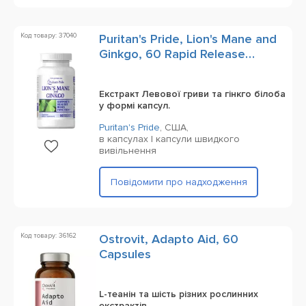
Код товару: 37040
Puritan's Pride, Lion's Mane and
Ginkgo, 60 Rapid Release
Capsules
Екстракт Левової гриви та гінкго білоба
у формі капсул.
Puritan's Pride
,
США,
в капсулах | капсули швидкого
вивільнення
Повідомити про надходження
Код товару: 36162
Ostrovit, Adapto Aid, 60
Capsules
L-теанін та шість різних рослинних
екстрактів.