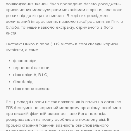
пошкодження тканин. Було проведено багато досліджень,
присвячених молекулярним механізмам старіння, але вони
до сих пір до кінця не вивчені. В ході цих досліджень
величезний інтерес виник навколо такої рослини, як Гінкго
білоба, точніше навколо екстракту, отриманого з його
листя.
Екстракт Гінкго білоба (ЕГБ) містить в собі складні корисні
нутрієнти, а саме:
флавоноїди;
терпенові лактони;
гінкголіди A, B і C;
білобалід;
гінкголова кислота.
Всі ці складні назви не так важливі, як їх вплив на організм.
ЕГБ безсумнівно корисний молодому організму, особливо
при високій фізичній активності, але його потенціал
розкривається на повну особливо в похилому віці. В
процесі старіння тканини зазнають окислювального