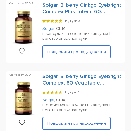
Код товару: 32042
Solgar, Bilberry Ginkgo Eyebright
Complex Plus Lutein, 60
Vegetable Capsules
Відгуки
3
Solgar
,
США,
в капсулах | в овочевих капсулах |
вегетаріанські капсули
Повідомити про надходження
Код товару: 32041
Solgar, Bilberry Ginkgo Eyebright
Complex, 60 Vegetable
Capsules
Відгуки
1
Solgar
,
США,
в овочевих капсулах | в капсулах |
вегетаріанські капсули
Повідомити про надходження