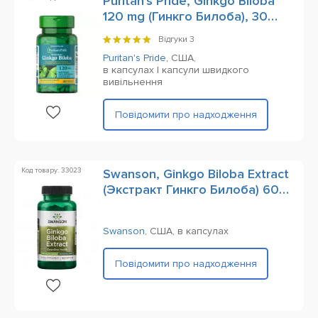
Puritan's Pride, Ginkgo Biloba
120 mg (Гинкго Билоба), 30
Rapid Release Capsules
Відгуки
3
Puritan's Pride
,
США,
в капсулах | капсули швидкого
вивільнення
Повідомити про надходження
Код товару: 33023
Swanson, Ginkgo Biloba Extract
(Экстракт Гинкго Билоба) 60
mg, 120 Capsules
Swanson
,
США,
в капсулах
Повідомити про надходження