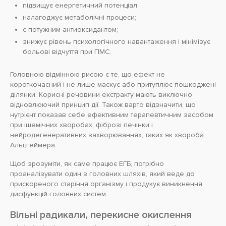
підвищує енергетичний потенціал;
налагоджує метаболічні процеси;
є потужним антиоксидантом;
знижує рівень психологічного навантаження і мінімізує
больові відчуття при ПМС.
Головною відмінною рисою є те, що ефект не
короткочасний і не лише маскує або притуплює пошкоджені
ділянки. Корисні речовини екстракту мають виключно
відновлюючий принцип дії. Також варто відзначити, що
нутрієнт показав себе ефективним терапевтичним засобом
при ішемічних хворобах, фіброзі печінки і
нейродегенеративних захворюваннях, таких як хвороба
Альцгеймера.
Щоб зрозуміти, як саме працює ЕГБ, потрібно
проаналізувати один з головних шляхів, який веде до
прискореного старіння організму і продукує виникнення
дисфункцій головних систем.
Вільні радикали, перекисне окислення