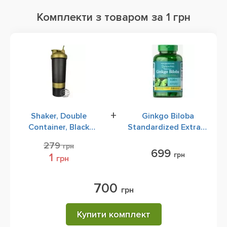
Комплекти з товаром за 1 грн
+
Shaker, Double
Ginkgo Biloba
Container, Black
Standardized Extract
Gold, 600 ml
120 mg 200 rapid
279
грн
release softgels
699
грн
1
грн
700
грн
Купити комплект