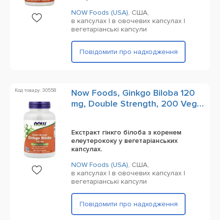
NOW Foods (USA)
,
США,
в капсулах | в овочевих капсулах |
вегетаріанські капсули
Повідомити про надходження
Код товару: 30558
Now Foods, Ginkgo Biloba 120
mg, Double Strength, 200 Veg
Capsules
Екстракт гінкго білоба з коренем
елеутерококу у вегетаріанських
капсулах.
NOW Foods (USA)
,
США,
в капсулах | в овочевих капсулах |
вегетаріанські капсули
Повідомити про надходження