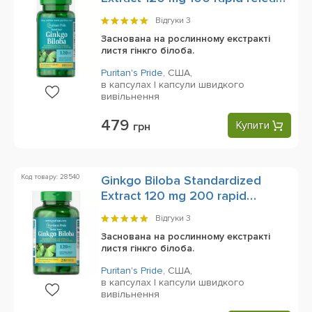
softgels
Відгуки
3
Заснована на рослинному екстракті
листя гінкго білоба.
Puritan's Pride
,
CША,
в капсулах | капсули швидкого
вивільнення
479
Купити
грн
Код товару: 28540
Ginkgo Biloba Standardized
Extract 120 mg 200 rapid
release softgels
Відгуки
3
Заснована на рослинному екстракті
листя гінкго білоба.
Puritan's Pride
,
США,
в капсулах | капсули швидкого
вивільнення