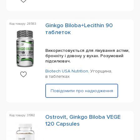
Код товару: 28583
Ginkgo Biloba+Lecithin 90
таблеток
Використовується для лікування астми,
бронхіту і дзвону у вухах. Розумовий
підсилювач.
Biotech USA Nutrition
,
Угорщина,
в таблетках
Повідомити про надходження
Код товару: 31992
Ostrovit, Ginkgo Biloba VEGE
120 Capsules