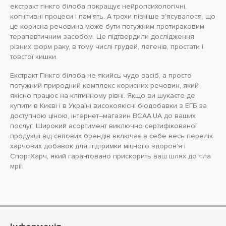
екстракт гінкго білоба покращує нейропсихологічні,
когнітивні процеси і пам'ять. А трохи пізніше з'ясувалося, що
це корисна речовина може бути потужним протираковим
терапевтичним засобом. Це підтвердили дослідження
різних форм раку, в тому числі грудей, легенів, простати і
товстої кишки.
Екстракт Гінкго білоба не якийсь чудо засіб, а просто
потужний природний комплекс корисних речовин, який
якісно працює на клітинному рівні. Якщо ви шукаєте де
купити в Києві і в Україні високоякісні біодобавки з ЕГБ за
доступною ціною, інтернет–магазин BCAA.UA до ваших
послуг. Широкий асортимент виключно сертифікованої
продукції від світових брендів включає в себе весь перелік
харчових добавок для підтримки міцного здоров'я і
СпортХарч, який гарантовано прискорить ваш шлях до тіла
мрії.