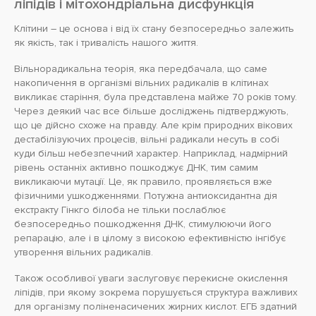
ліпідів і мітохондріальна дисфункція
Клітини – це основа і від їх стану безпосередньо залежить
як якість, так і тривалість нашого життя.
Вільнорадикальна теорія, яка передбачала, що саме
накопичення в організмі вільних радикалів в клітинах
викликає старіння, була представлена ​​майже 70 років тому.
Через деякий час все більше досліджень підтверджують,
що це дійсно схоже на правду. Але крім природних вікових
дестабілізуючих процесів, вільні радикали несуть в собі
куди більш небезпечний характер. Наприклад, надмірний
рівень останніх активно пошкоджує ДНК, тим самим
викликаючи мутації. Це, як правило, проявляється вже
фізичними ушкодженнями. Потужна антиоксидантна дія
екстракту Гінкго білоба не тільки послаблює
безпосередньо пошкодження ДНК, стимулюючи його
репарацію, але і в цілому з високою ефективністю інгібує
утворення вільних радикалів.
Також особливої ​​уваги заслуговує перекисне окислення
ліпідів, при якому зокрема порушується структура важливих
для організму поліненасичених жирних кислот. ЕГБ здатний