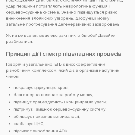
пошкодження ДНК, білків, окислення ліпідів і т.д. Отже під
удар першими потрапляють неврологічна функція і
серцево–судинна система. Значно підвищується ризик
виникнення злоякісних утворень, дисфункції мозку і
загальне прогресування дегенеративних захворювань.
Як на це все впливає екстракт гінкго білоба? Давайте
розбиратися.
Принцип дії і спектр підвладних процесів
Говорячи узагальнено, ЕГБ є високоефективним
різнобічним комплексом, який діє в організмі наступним
чином:
покращує циркуляцію крові;
благотворно впливає на роботу мозку;
підвищує працездатність і концентрацію уваги;
підтримує і зміцнює серцево–судинну систему;
збільшує показник витривалості;
стабілізує ЦНС;
підсилює вироблення АТФ;