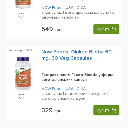
NOW Foods (USA)
,
США,
в капсулах | вегетаріанські капсули | в
овочевих капсулах
549
Купити
грн
Код товару: 31829
Now Foods, Ginkgo Biloba 60
mg, 60 Veg Capsules
Екстракт листя Гінкго Білоба у формі
вегетаріанських капсул.
NOW Foods (USA)
,
США,
в капсулах | в овочевих капсулах |
вегетаріанські капсули
329
Купити
грн