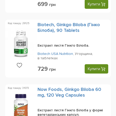
699
Купити
грн
Код товару: 29125
Biotech, Ginkgo Biloba (Гінко
Білоба), 90 Tablets
Екстракт листя Гінкго Білоба.
Biotech USA Nutrition
,
Угорщина,
в таблетках
729
Купити
грн
Код товару: 31073
Now Foods, Ginkgo Biloba 60
mg, 120 Veg Capsules
Екстракт листя Гінкго Білоба у формі
вегетаріанських капсул.