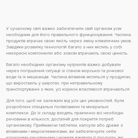
У сучасному світі важко забезпечити свій організм усім
необхідним для його правильного функціонування. Частина
продуктів втрачає свою якість через зміну кліматичних умов.
Завдяки розвитку технологій багато з них містить у собі
некорисні компоненти або зовсім втрачають свою цінність.
Багато необхідних організму нутрієнтів важко добувати
через погіршення ситуації зі станом морської та річкової
води та їх мешканців. Частина вітамінів міститься у продуктах,
що виростають у широтах, при неправильному
транспортуванні з яких, усі корисні властивості втрачаються.
Для того, щоб не залежати від усіх цих умовностей, були
розроблені спеціальні полівітамінні та мінеральні
комплекси. До їх складу входять практично всі необхідні
речовини в кількості, достатній для покриття потреб
організмову. Приймаючи таблетки, капсули або драже з
вітамінами і мікроелементами, ви забезпечуєте себе
корисними речовинами і можете вживати ті продукти, які