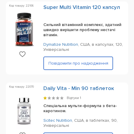
Код товару: 22106
Super Multi Vitamin 120 капсул
Сильний вітамінний комплекс, здатний
швидко вирішити проблему нестачі
вітамін.
Dymatize Nutrition
,
США,
в капсулах,
120,
Універсальні
Повідомити про надходження
Код товару: 22070
Daily Vita - Min 90 таблеток
Відгуки
1
Спеціальна мульти-формула з бета-
каротином.
Scitec Nutrition
,
США,
в таблетках,
90,
Універсальні