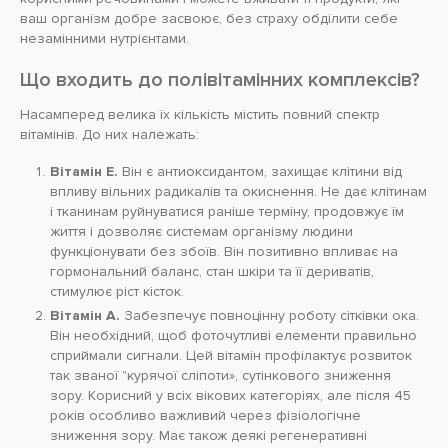
ваш організм добре засвоює, без страху обділити себе
незамінними нутрієнтами.
Що входить до полівітамінних комплексів?
Насамперед велика їх кількість містить повний спектр
вітамінів. До них належать:
Вітамін Е.
Він є антиоксидантом, захищає клітини від
впливу вільних радикалів та окиснення. Не дає клітинам
і тканинам руйнуватися раніше терміну, продовжує їм
життя і дозволяє системам організму людини
функціонувати без збоїв. Він позитивно впливає на
гормональний баланс, стан шкіри та її дериватів,
стимулює ріст кісток.
Вітамін А.
Забезпечує повноцінну роботу сітківки ока.
Він необхідний, щоб фоточутливі елементи правильно
сприймали сигнали. Цей вітамін профілактує розвиток
так званої "курячої сліпоти», сутінкового зниження
зору. Корисний у всіх вікових категоріях, але після 45
років особливо важливий через фізіологічне
зниження зору. Має також деякі регенеративні