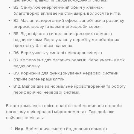
діяльності травної та серцево-судинної систем.
В2. Стимулює енергетичний обмін у клітинах,
благотворно впливає на стан шкіри, волосся та нігтів.
В3. Має антиатерогенний ефект, запобігаючи розвитку
атеросклерозу та ішемічної хвороби серця.
В5. Відповідає за синтез антистресових гормонів
наднирниками. Бере участь у перебігу метаболічних
процесів у багатьох тканинах.
В6. Бере участь у синтезі нейротрансмітерів.
В7. Кофермент для багатьох реакцій. Бере участь у всіх
видах обміну.
В9. Корисний для функціонування нервової системи,
сприяє регенерації клітин.
В12. Відповідає за нормальне кровотворення та роботу
периферичної нервової системи.
Багато комплексів орієнтовані на забезпечення потреби
організму в мінералах і мікроелементах. Такі добавки
найчастіше містять:
Йод.
Забезпечує синтез йодованих гормонів