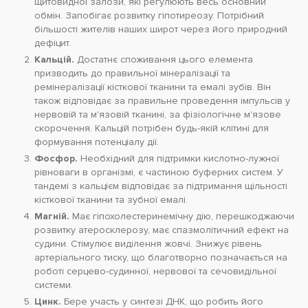
щитовидної залози, які регулюють весь основний
обмін. Запобігає розвитку гіпотиреозу. Потрібний
більшості жителів наших широт через його природний
дефіцит.
Кальцій.
Достатнє споживання цього елемента
призводить до правильної мінералізації та
ремінералізації кісткової тканини та емалі зубів. Він
також відповідає за правильне проведення імпульсів у
нервовій та м'язовій тканині, за фізіологічне м'язове
скорочення. Кальцій потрібен будь-якій клітині для
формування потенціалу дії.
Фосфор.
Необхідний для підтримки кислотно-лужної
рівноваги в організмі, є частиною буферних систем. У
тандемі з кальцієм відповідає за підтримання щільності
кісткової тканини та зубної емалі.
Магній.
Має гіпохолестеринемічну дію, перешкоджаючи
розвитку атеросклерозу, має спазмолітичний ефект на
судини. Стімулює виділення жовчі. Знижує рівень
артеріального тиску, що благотворно позначається на
роботі серцево-судинної, нервової та сечовидільної
системи.
Цинк.
Бере участь у синтезі ДНК, що робить його