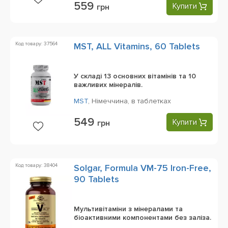
559
Купити
грн
Код товару: 37564
MST, ALL Vitamins, 60 Tablets
У складі 13 основних вітамінів та 10
важливих мінералів.
MST
,
Німеччина,
в таблетках
549
Купити
грн
Код товару: 38404
Solgar, Formula VM-75 Iron-Free,
90 Tablets
Мультивітаміни з мінералами та
біоактивними компонентами без заліза.