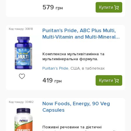
579
Купити
грн
Код товару: 30818
Puritan's Pride, ABC Plus Multi,
Multi-Vitamin and Multi-Mineral
Formula, 100 Сoated Tablets
Комплексна мультивітамінна та
мультимінеральна формула.
Puritan's Pride
,
США,
в таблетках
419
Купити
грн
Код товару: 33482
Now Foods, Energy, 90 Veg
Capsules
Поживні речовини та дієтичні