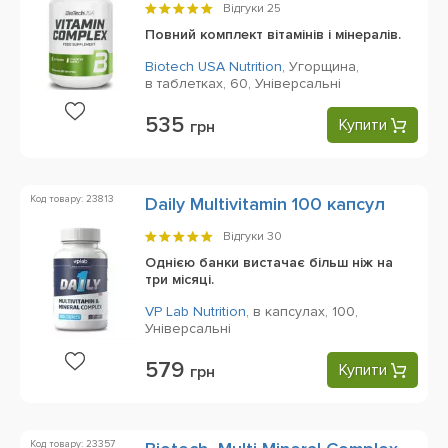
Відгуки
25
Повний комплект вітамінів і мінералів.
Biotech USA Nutrition
,
Угорщина,
в таблетках,
60,
Універсальні
535
Купити
грн
Код товару: 23813
Daily Multivitamin 100 капсул
Відгуки
30
Однією банки вистачає більш ніж на
три місяці.
VP Lab Nutrition
,
в капсулах,
100,
Універсальні
579
Купити
грн
Код товару: 23357