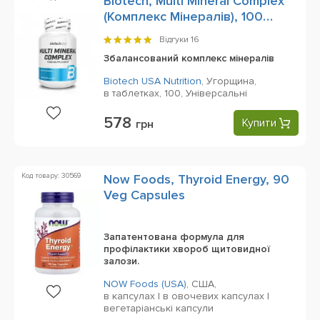
Biotech, Multi Mineral Complex
(Комплекс Мінералів), 100
Tablets
Відгуки
16
Збалансований комплекс мінералів
Biotech USA Nutrition
,
Угорщина,
в таблетках,
100,
Універсальні
578
Купити
грн
Код товару: 30569
Now Foods, Thyroid Energy, 90
Veg Capsules
Запатентована формула для
профілактики хвороб щитовидної
залози.
NOW Foods (USA)
,
США,
в капсулах | в овочевих капсулах |
вегетаріанські капсули