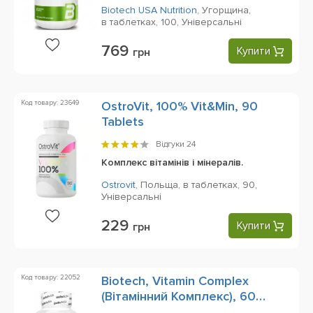
Biotech USA Nutrition
,
Угорщина,
в таблетках,
100,
Універсальні
769
Купити
грн
Код товару: 23649
OstroVit, 100% Vit&Min, 90
Tablets
Відгуки
24
Комплекс вітамінів і мінералів.
Ostrovit
,
Польща,
в таблетках,
90,
Універсальні
229
Купити
грн
Код товару: 22052
Biotech, Vitamin Complex
(Вітамінний Комплекс), 60
Tablets