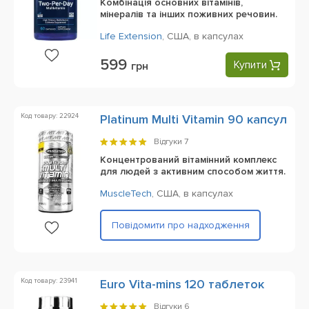
Комбінація основних вітамінів,
мінералів та інших поживних речовин.
Life Extension
,
США,
в капсулах
599
Купити
грн
Код товару: 22924
Platinum Multi Vitamin 90 капсул
Відгуки
7
Концентрований вітамінний комплекс
для людей з активним способом життя.
MuscleTech
,
США,
в капсулах
Повідомити про надходження
Код товару: 23941
Euro Vita-mins 120 таблеток
Відгуки
6