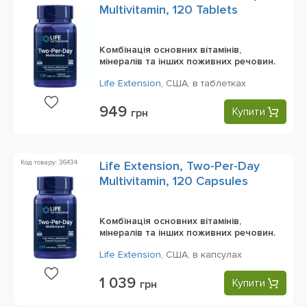
Multivitamin, 120 Tablets
Комбінація основних вітамінів,
мінералів та інших поживних речовин.
Life Extension
,
США,
в таблетках
949
Купити
грн
Код товару: 36434
Life Extension, Two-Per-Day
Multivitamin, 120 Capsules
Комбінація основних вітамінів,
мінералів та інших поживних речовин.
Life Extension
,
США,
в капсулах
1 039
Купити
грн