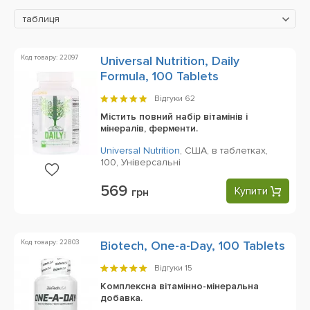
таблиця
Код товару: 22097
Universal Nutrition, Daily
Formula, 100 Tablets
Відгуки
62
Містить повний набір вітамінів і
мінералів, ферменти.
Universal Nutrition
,
США,
в таблетках,
100,
Універсальні
569
Купити
грн
Код товару: 22803
Biotech, One-a-Day, 100 Tablets
Відгуки
15
Комплексна вітамінно-мінеральна
добавка.