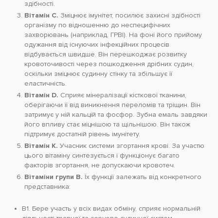
здібності.
Вітамін С.
Зміцнює імунітет, посилює захисні здібності
організму по відношенню до неспецифічних
захворювань (наприклад, ГРВІ). На фоні його прийому
одужання від існуючих інфекційних процесів
відбувається швидше. Він перешкоджає розвитку
кровоточивості через пошкодження дрібних судин,
оскільки зміцнює судинну стінку та збільшує її
еластичність.
Вітамін D.
Сприяє мінералізації кісткової тканини,
оберігаючи її від виникнення переломів та тріщин. Він
затримує у ній кальцій та фосфор. Зубна емаль завдяки
його впливу стає міцнішою та щільнішою. Він також
підтримує достатній рівень імунітету.
Вітамін К.
Учасник системи згортання крові. За участю
цього вітаміну синтезується і функціонує багато
факторів згортання, не допускаючи кровотеч.
Вітаміни групи В.
Їх функції залежать від конкретного
представника:
В1. Бере участь у всіх видах обміну, сприяє нормальній