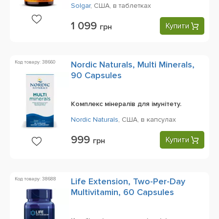
Solgar
,
США,
в таблетках
1 099
Купити
грн
Код товару: 38660
Nordic Naturals, Multi Minerals,
90 Capsules
Комплекс мінералів для імунітету.
Nordic Naturals
,
США,
в капсулах
999
Купити
грн
Код товару: 38688
Life Extension, Two-Per-Day
Multivitamin, 60 Capsules