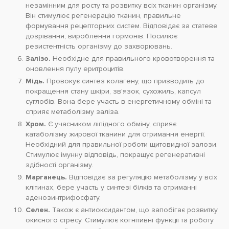
незамінним для росту та розвитку всіх тканин організму.
Він стимулює регенерацію тканин, правильне
формування рецепторних систем. Відповідає за статеве
дозрівання, вироблення гормонів. Посилює
резистентність організму до захворювань.
Залізо.
Необхідне для правильного кровотворення та
оновлення пулу еритроцитів.
Мідь.
Провокує синтез колагену, що призводить до
покращення стану шкіри, зв'язок, сухожиль, капсул
суглобів. Вона бере участь в енергетичному обміні та
сприяє метаболізму заліза.
Хром.
Є учасником ліпідного обміну, сприяє
катаболізму жирової тканини для отримання енергії.
Необхідний для правильної роботи щитовидної залози.
Стимулює імунну відповідь, покращує регенеративні
здібності організму.
Марганець.
Відповідає за регуляцію метаболізму у всіх
клітинах, бере участь у синтезі білків та отриманні
аденозинтрифосфату.
Селен.
Також є антиоксидантом, що запобігає розвитку
окисного стресу. Стимулює когнітивні функції та роботу