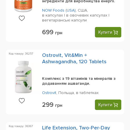
інгредієнти для виробництва енергії.
NOW Foods (USA)
,
США,
в капсулах | в овочевих капсулах |
вегетаріанські капсули
699
Купити
грн
Код товару: 36257
Ostrovit, Vit&Min +
Ashwagandha, 120 Tablets
Комплекс з 19 вітамінів та мінералів з
додаванням ашваганди.
Ostrovit
,
Польща,
в таблетках
299
Купити
грн
Код товару: 36367
Life Extension, Two-Per-Day