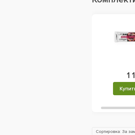
Solaray
3
Solgar
5
Swanson
5
Twinlab
1
Universal Nutrition
4
VP Lab Nutrition
3
1
Купит
Сортировка: За за