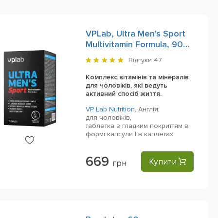
VPLab, Ultra Men's Sport
Multivitamin Formula, 90
Caplets
Відгуки
47
Комплекс вітамінів та мінералів
для чоловіків, які ведуть
активний спосіб життя.
VP Lab Nutrition
,
Англія,
для чоловіків,
таблетка з гладким покриттям в
формі капсули | в каплетах
669
Купити
грн