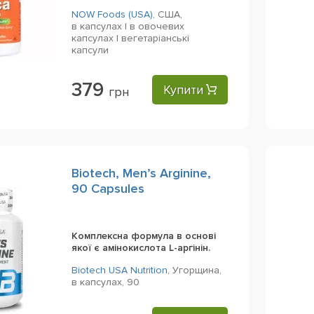
NOW Foods (USA)
,
США,
в капсулах | в овочевих
капсулах | вегетаріанські
капсули
379
Купити
грн
Biotech, Men’s Arginine,
90 Capsules
Комплексна формула в основі
якої є амінокислота L-аргінін.
Biotech USA Nutrition
,
Угорщина,
в капсулах,
90