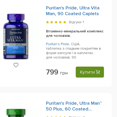
Puritan's Pride, Ultra Vita
Man, 90 Coated Caplets
Відгуки
1
Вітамінно-мінеральний комплекс
для чоловіків.
Puritan's Pride
,
США,
таблетка з гладким покриттям в
формі капсули | в каплетах,
для чоловіків,
90
799
Купити
грн
Puritan's Pride, Ultra Man™
50 Plus, 60 Сoated
Сaplets