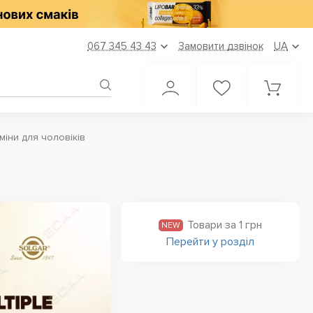
067 345 43 43
Замовити дзвінок
UA
аміни для чоловіків
Товари за 1 грн
NEW
Перейти у розділ