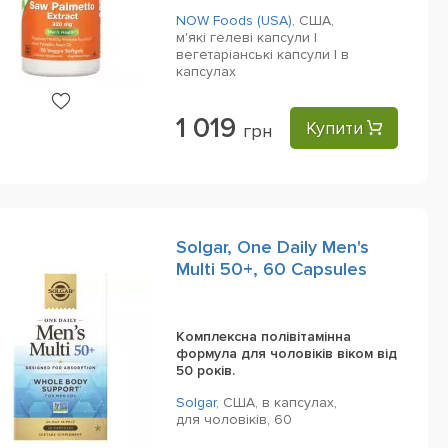
NOW Foods (USA)
,
США,
м'які гелеві капсули |
вегетаріанські капсули | в
капсулах
1 019
Купити
грн
Solgar, One Daily Men's
Multi 50+, 60 Capsules
Комплексна полівітамінна
формула для чоловіків віком від
50 років.
Solgar
,
США,
в капсулах,
для чоловіків,
60