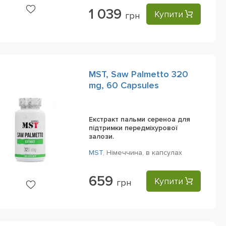
1 039
Купити
грн
MST, Saw Palmetto 320
mg, 60 Capsules
Екстракт пальми сереноа для
підтримки передміхурової
залози.
MST
,
Німеччина,
в капсулах
659
Купити
грн