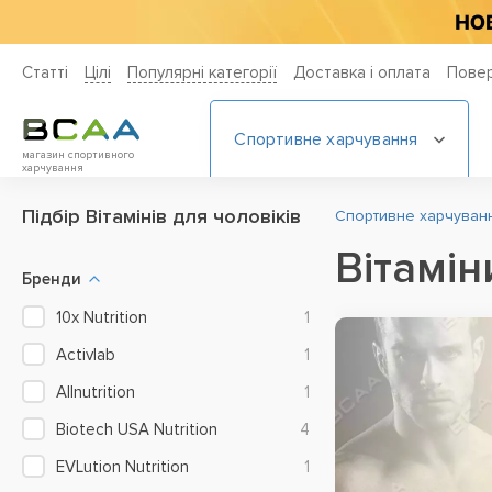
Статті
Цiлi
Популярні категорії
Доставка і оплата
Повер
Спортивне харчування
магазин спортивного
харчування
Підбір Вітамінів для чоловіків
Спортивне харчування
Вітамін
Бренди
10x Nutrition
1
Activlab
1
Allnutrition
1
Biotech USA Nutrition
4
EVLution Nutrition
1