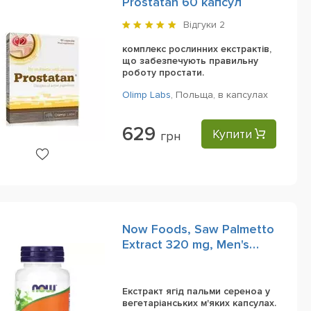
Prostatan 60 капсул
Відгуки
2
комплекс рослинних екстрактів,
що забезпечують правильну
роботу простати.
Olimp Labs
,
Польща,
в капсулах
629
Купити
грн
Now Foods, Saw Palmetto
Extract 320 mg, Men's
Health, 90 Veggie
Softgels
Екстракт ягід пальми сереноа у
вегетаріанських м'яких капсулах.