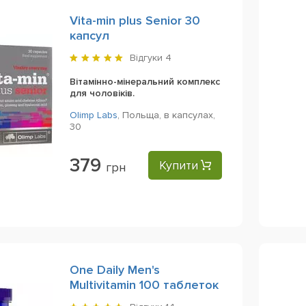
Vita-min plus Senior 30
капсул
Відгуки
4
Вітамінно-мінеральний комплекс
для чоловіків.
Olimp Labs
,
Польща,
в капсулах,
30
379
Купити
грн
One Daily Men's
Multivitamin 100 таблеток