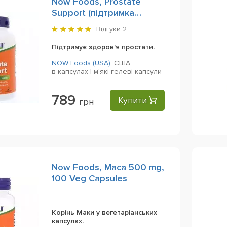
Now Foods, Prostate
Support (підтримка
простати) 90 Softgels
Відгуки
2
Підтримує здоров'я простати.
NOW Foods (USA)
,
США,
в капсулах | м'які гелеві капсули
789
Купити
грн
Now Foods, Maca 500 mg,
100 Veg Capsules
Корінь Маки у вегетаріанських
капсулах.