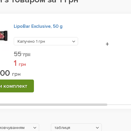
LipoBar Exclusive, 50 g
Капучіно
1 грн
+
55
грн
1
грн
 100
грн
и комплект
мовчуванням
таблиця