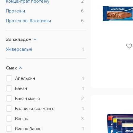
Концентрат протеїну
2
Протеїни
6
Протеїнові батончики
6
За складом
Універсальні
1
Смак
Апельсин
1
Банан
1
Банан манго
2
Бразильське манго
1
Ваніль
3
Вишня банан
1