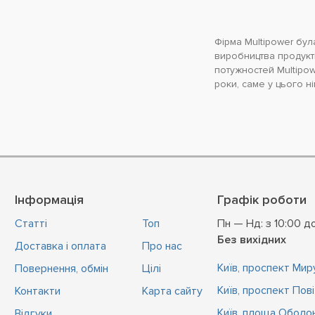
Фірма Multipower бул
виробництва продукті
потужностей Multipo
роки, саме у цього н
Інформація
Графік роботи
Статті
Топ
Пн — Нд: з 10:00 д
Без вихідних
Доставка і оплата
Про нас
Київ, проспект Миру
Повернення, обмін
Цiлi
Київ, проспект Пов
Контакти
Карта сайту
Київ, площа Оболон
Відгуки