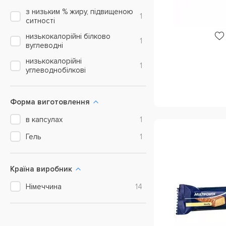
Хрусткий шоколад
1
з низьким % жиру, підвищеною
1
ситності
Чорника йогурт
1
низькокалорійні білково
1
Шоколад
2
вуглеводні
Шоколад банан
1
низькокалорійні
1
углеводнобілкові
Шоколад з вершками
1
Форма виготовлення
в капсулах
1
Гель
1
Країна виробник
Німеччина
14