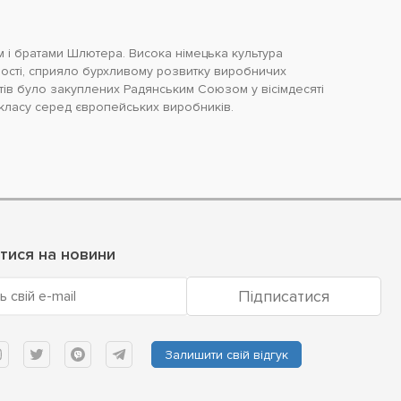
м і братами Шлютера. Висока німецька культура
упності, сприяло бурхливому розвитку виробничих
ів було закуплених Радянським Союзом у вісімдесяті
м класу серед європейських виробників.
тися на новини
Підписатися
ь свій e-mail
Залишити свій відгук