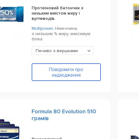
Протеїновий батончик з
низьким вмістом жиру і
вуглеводів.
Multipower
,
Німеччина,
з низьким % жиру, максимум
білка
Печиво з вершками
Повідомити про
надходження
Formula 80 Evolution 510
грамів