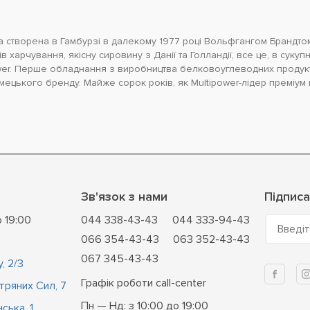
а створена в Гамбурзі в далекому 1977 році Вольфгангом Брандто
в харчування, якісну сировину з Данії та Голландії, все це, в сук
wer. Перше обладнання з виробництва белковоуглеводних продукт
імецького бренду. Майже сорок років, як Multipower-лідер преміу
Зв'язок з нами
Підписа
о 19:00
044 338-43-43
044 333-94-43
Введіт
066 354-43-43
063 352-43-43
067 345-43-43
, 2/3
Графік роботи call-center
ітряних Сил, 7
Пн — Нд: з 10:00 до 19:00
ська, 1