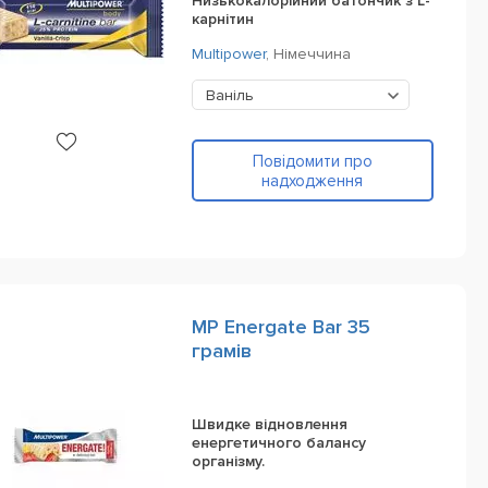
Низькокалорійний батончик з L-
карнітин
Multipower
,
Німеччина
Ваніль
Повідомити про
надходження
MP Energate Bar 35
грамів
Швидке відновлення
енергетичного балансу
організму.