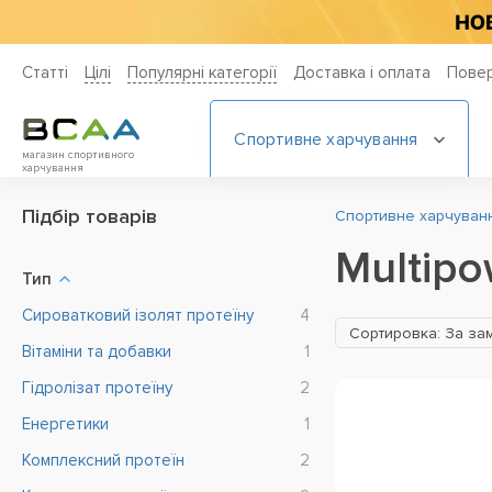
Статті
Цiлi
Популярні категорії
Доставка і оплата
Повер
Спортивне харчування
магазин спортивного
харчування
Підбір товарів
Спортивне харчування
Multipo
Тип
Cироватковий ізолят протеїну
4
Сортировка: За за
Вітаміни та добавки
1
Гідролізат протеїну
2
Енергетики
1
Комплексний протеїн
2