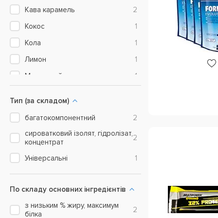
Кава карамель
2
Кокос
1
Кола
1
Лимон
1
Малиновий десерт
1
Морозиво з шоколадом
1
Тип (за складом)
Насичений шоколадний
3
багатокомпонентний
2
Печиво з вершками
2
сироватковий ізолят, гідролізат,
2
Полуниця
5
концентрат
Універсальні
1
Полуниця ваніль
1
Полуничний йогурт
1
По складу основних інгредієнтів
Фісташки
1
з низьким % жиру, максимум
Французька ваніль
4
2
білка