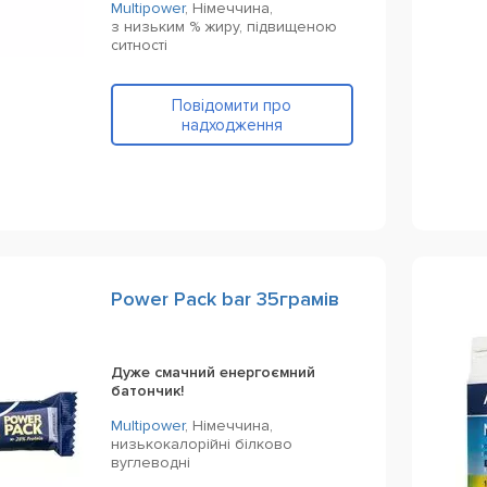
Multipower
,
Німеччина,
з низьким % жиру, підвищеною
ситності
Повідомити про
надходження
Power Pack bar 35грамів
Дуже смачний енергоємний
батончик!
Multipower
,
Німеччина,
низькокалорійні білково
вуглеводні