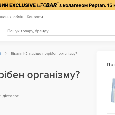
нення, обмін
Контакти
ті
Вітамін К2: навіщо потрібен організму?
Поп
рібен організму?
, дієтолог.