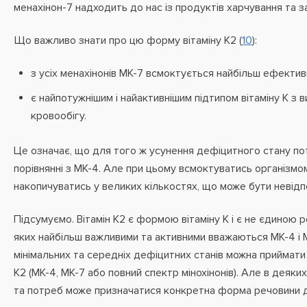
менахінон-7 надходить до нас із продуктів харчування та 
Що важливо знати про цю форму вітаміну К2 (
10
):
з усіх менахінонів МК-7 всмоктується найбільш ефектив
є найпотужнішим і найактивнішим підтипом вітаміну К з 
кровообігу.
Це означає, що для того ж усунення дефіцитного стану п
порівнянні з МК-4. Але при цьому всмоктуватись організмом
накопичуватись у великих кількостях, що може бути невідпо
Підсумуємо. Вітамін К2 є формою вітаміну К і є не єдиною р
яких найбільш важливими та активними вважаються МК-4 і 
мінімальних та середніх дефіцитних станів можна приймати
К2 (МК-4, МК-7 або повний спектр мінохінонів). Але в деяки
та потреб може призначатися конкретна форма речовини дл