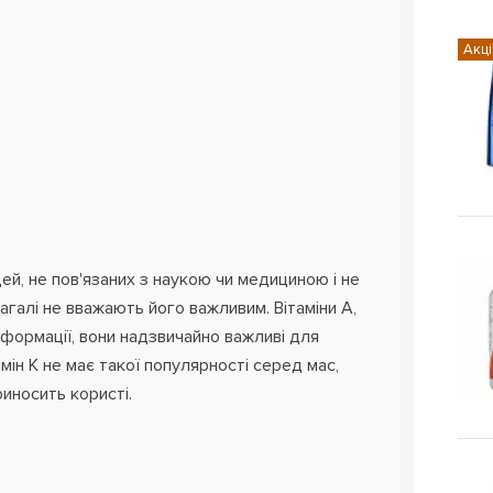
Акці
ей, не пов'язаних з наукою чи медициною і не
агалі не вважають його важливим. Вітаміни A,
інформації, вони надзвичайно важливі для
амін К не має такої популярності серед мас,
иносить користі.