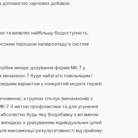
за допомогою харчових добавок.
но та виявляє найбільшу біодоступність;
високим періодом напіврозпаду в системі
отрібне менше дозування форми МК-7 у
 менахінон-7 буде набагато повільнішим і
відним варіантом у конкретній моделі терапії.
ечовиною, а групою сполук (менахінонів) з
МК-7. З метою профілактики та для усунення
 абсолютно будь-яку біодобавку з вітаміном
х випадках з урахуванням індивідуальних цілей
я максимізації результативності від прийому: