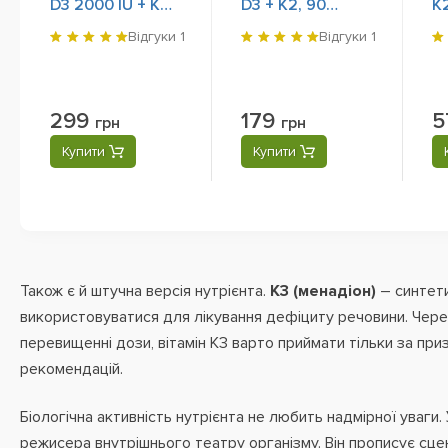
D3 2000 IU + K2
D3 + K2, 90
K2
MK-7 + Vitamin C
Tablets
Ві
Відгуки
1
Відгуки
1
+ Zinc, 60
Ві
Capsules
C
299
179
5
грн
грн
Купити
Купити
Також є й штучна версія нутрієнта.
K3 (менадіон)
– синтет
використовуватися для лікування дефіциту речовини. Чере
перевищенні дози, вітамін К3 варто приймати тільки за при
рекомендацій.
Біологічна активність нутрієнта не любить надмірної уваги. 
режисера внутрішнього театру організму. Він прописує сце