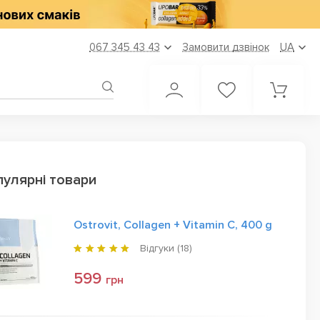
067 345 43 43
Замовити дзвінок
UA
улярні товари
Ostrovit, Collagen + Vitamin C, 400 g
Відгуки (
18
)
599
грн