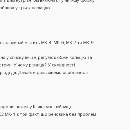
 з цим нутрієнтом включає ту чи іншу форму
бавок у трьох варіаціях:
екс зазвичай містить MK-4, MK-6, MK-7 та MK-9.
на у списку вище, регулює обмін кальцію та
стеми. У чому різниця? У складності
еріоді дії. Давайте розглянемо особливості
ормою вітаміну К, яка має найвищі
К2 МК-4 є той факт, що речовина без проблем