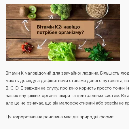
Вітамін К маловідомий для звичайної людини. Більшість люд
мають досвіду з дефіцитними станами даного нутрієнта, вз
B, C, D, E завжди на слуху, про їхню користь просто тонни 
наших внутрішніх органів, шкіри та центральних систем. Віт
але це не означає, що він малоефективний або зовсім не пр
Ця жиророзчинна речовина має дві природні форми: