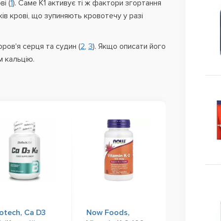
і (
1
). Саме К1 активує ті ж фактори згортання
ків крові, що зупиняють кровотечу у разі
оров'я серця та судин (
2
,
3
). Якщо описати його
 кальцію.
otech, Ca D3
Now Foods,