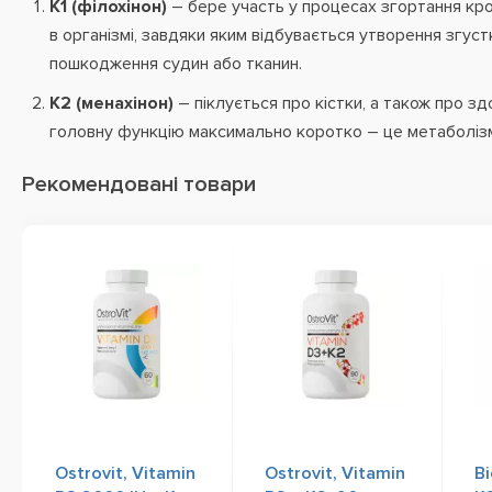
K1 (філохінон)
– бере участь у процесах згортання кров
в організмі, завдяки яким відбувається утворення згуст
пошкодження судин або тканин.
K2 (менахінон)
– піклується про кістки, а також про зд
головну функцію максимально коротко – це метаболізм
Рекомендовані товари
Ostrovit, Vitamin
Ostrovit, Vitamin
Bi