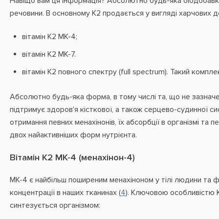
Навіщо вам ця інформація? Абсолютно будь-яка біодобавка
речовини. В основному К2 продається у вигляді харчових до
вітамін К2 МК-4;
вітамін К2 МК-7.
вітамін К2 повного спектру (full spectrum). Такий компл
Абсолютно будь-яка форма, в тому числі та, що не зазначе
підтримує здоров'я кісткової, а також серцево-судинної си
отримання певних менахінонів, їх абсорбції в організмі та п
двох найактивніших форм нутрієнта.
Вітамін К2 МК-4 (менахінон-4)
MK-4 є найбільш поширеним менахіноном у тілі людини та ф
концентрації в наших тканинах (
4
). Ключовою особливістю 
синтезується організмом: