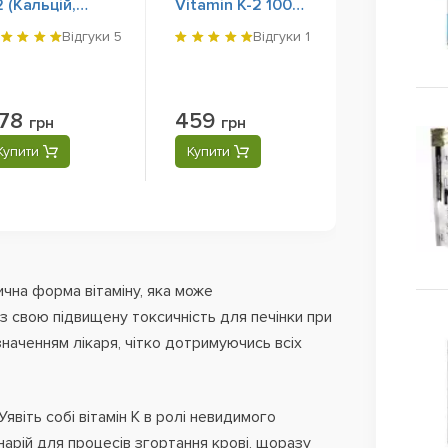
 (Кальцій,
Vitamin K-2 100
тамін Д,
mcg, 100 Veg
Відгуки
5
Відгуки
1
тамін К), 90
Capsules
apsules
78
459
грн
грн
Купити
Купити
ична форма вітаміну, яка може
з свою підвищену токсичність для печінки при
значенням лікаря, чітко дотримуючись всіх
Уявіть собі вітамін К в ролі невидимого
нарій для процесів згортання крові, щоразу