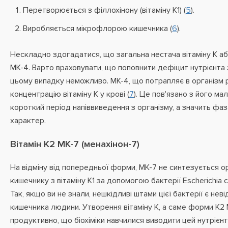
Перетворюється з філлохінону (вітаміну К1) (
5
).
Виробляється мікрофлорою кишечника (
6
).
Нескладно здогадатися, що загальна нестача вітаміну К а
МК-4. Варто враховувати, що поповнити дефіцит нутрієнта
цьому випадку неможливо. МК-4, що потрапляє в організм р
концентрацію вітаміну К у крові (
7
). Це пов'язано з його ма
короткий період напіввиведення з організму, а значить фаз
характер.
Вітамін К2 МК-7 (менахінон-7)
На відміну від попередньої форми, МК-7 не синтезується 
кишечнику з вітаміну К1 за допомогою бактерії Escherichia c
Так, якщо ви не знали, нешкідливі штами цієї бактерії є н
кишечника людини. Утворення вітаміну К, а саме форми К2
продуктивно, що біохіміки навчилися виводити цей нутрієнт у