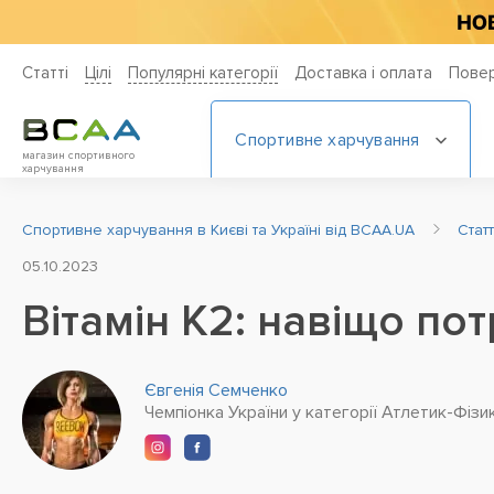
Статті
Цiлi
Популярні категорії
Доставка і оплата
Повер
Спортивне харчування
магазин спортивного
харчування
Спортивне харчування в Києві та Україні від BCAA.UA
Стат
05.10.2023
Вітамін К2: навіщо пот
Євгенія Семченко
Чемпіонка України у категорії Атлетик-Фізик