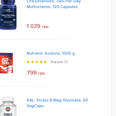
Life Extension, Two-Per-Day
Multivitamin, 120 Capsules
1 039
грн
Nutrend, Isodrinx, 1000 g
Відгуки (
1
)
799
грн
KAL, Stress B Mag Glycinate, 60
VegCaps