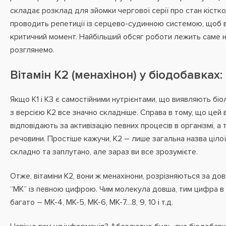
складає розклад для зйомки чергової серії про стан кістко
проводить репетиції із серцево-судинною системою, щоб в
критичний момент. Найбільший обсяг роботи лежить саме на 
розглянемо.
Вітамін К2 (менахінон) у біодобавках
Якщо К1 і К3 є самостійними нутрієнтами, що виявляють біол
з версією К2 все значно складніше. Справа в тому, що цей в
відповідають за активізацію певних процесів в організмі, 
речовини. Простіше кажучи, К2 – лише загальна назва ціло
складно та заплутано, але зараз ви все зрозумієте.
Отже, вітаміни К2, вони ж менахінони, розрізняються за д
“MK” із певною цифрою. Чим молекула довша, тим цифра в 
багато – MK-4, MK-5, MK-6, MK-7…8, 9, 10 і т.д.