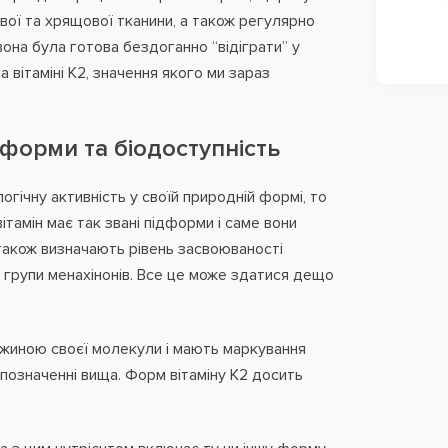
вої та хрящової тканини, а також регулярно
она була готова бездоганно “відіграти” у
вітаміні К2, значення якого ми зараз
: форми та біодоступність
огічну активність у своїй природній формі, то
ітамін має так звані підформи і саме вони
а також визначають рівень засвоюваності
ї групи менахінонів. Все це може здатися дещо
овжиною своєї молекули і мають маркування
позначенні вища. Форм вітаміну К2 досить