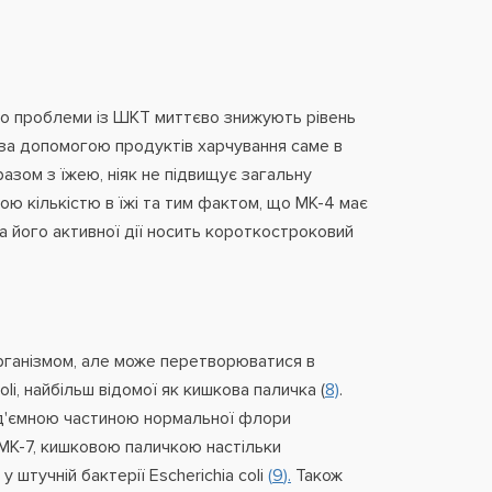
бо проблеми із ШКТ миттєво знижують рівень
 за допомогою продуктів харчування саме в
азом з їжею, ніяк не підвищує загальну
лою кількістю в їжі та тим фактом, що MK-4 має
а його активної дії носить короткостроковий
організмом, але може перетворюватися в
oli, найбільш відомої як кишкова паличка (
8)
.
евід'ємною частиною нормальної флори
 МК-7, кишковою паличкою настільки
 штучній бактерії Escherichia coli
(
9
).
Також