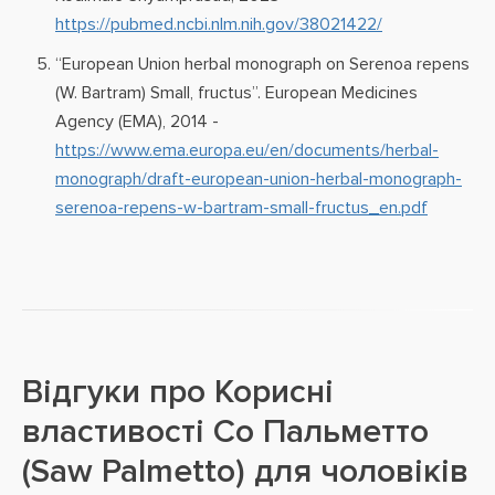
https://pubmed.ncbi.nlm.nih.gov/38021422/
“European Union herbal monograph on Serenoa repens
(W. Bartram) Small, fructus”. European Medicines
Agency (EMA), 2014 -
https://www.ema.europa.eu/en/documents/herbal-
monograph/draft-european-union-herbal-monograph-
serenoa-repens-w-bartram-small-fructus_en.pdf
Відгуки про
Корисні
властивості Со Пальметто
(Saw Palmetto) для чоловіків