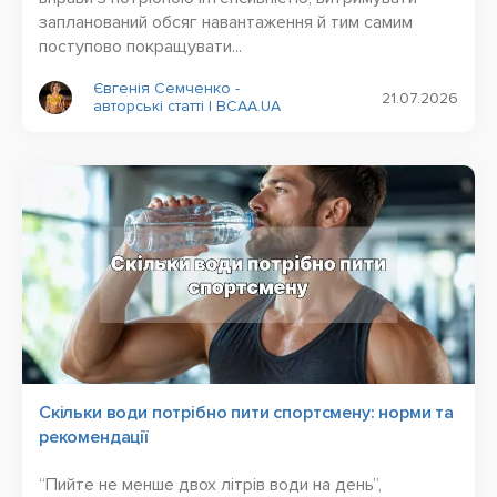
запланований обсяг навантаження й тим самим
поступово покращувати...
Євгенія Семченко -
21.07.2026
авторські статті | BCAA.UA
Скільки води потрібно пити спортсмену: норми та
рекомендації
“Пийте не менше двох літрів води на день”,