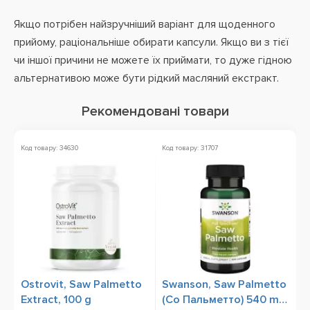
Якщо потрібен найзручніший варіант для щоденного
прийому, раціональніше обирати капсули. Якщо ви з тієї
чи іншої причини не можете їх приймати, то дуже гідною
альтернативою може бути рідкий масляний екстракт.
Рекомендовані товари
Код товару: 34630
Код товару: 31707
Ко
Ostrovit, Saw Palmetto
Swanson, Saw Palmetto
O
Extract, 100 g
(Со Пальметто) 540 mg,
V