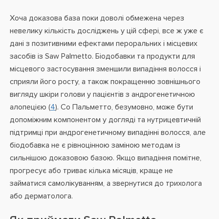
Хоча доказова база поки доволі обмежена через
невелику кількість досліджень у цій сфері, все ж уже є
дані з позитивними ефектами пероральних і місцевих
засобів із Saw Palmetto. Біодобавки та продукти для
місцевого застосування зменшили випадіння волосся і
сприяли його росту, а також покращенню зовнішнього
вигляду шкіри голови у пацієнтів з андрогенетичною
алопецією (
4
). Со Пальметто, безумовно, може бути
допоміжним компонентом у догляді та нутрицевтичній
підтримці при андрогенетичному випадінні волосся, але
біодобавка не є рівноцінною заміною методам із
сильнішою доказовою базою. Якщо випадіння помітне,
прогресує або триває кілька місяців, краще не
займатися самолікуванням, а звернутися до трихолога
або дерматолога.