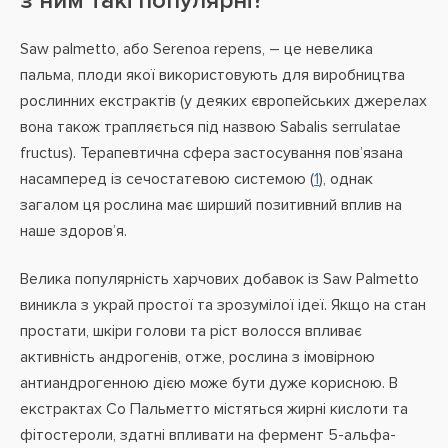
з ним такі популярні?
Saw palmetto, або Serenoa repens, – це невелика
пальма, плоди якої використовують для виробництва
рослинних екстрактів (у деяких європейських джерелах
вона також трапляється під назвою Sabalis serrulatae
fructus). Терапевтична сфера застосування пов’язана
насамперед із сечостатевою системою (
1
), однак
загалом ця рослина має ширший позитивний вплив на
наше здоров’я.
Велика популярність харчових добавок із Saw Palmetto
виникла з украй простої та зрозумілої ідеї. Якщо на стан
простати, шкіри голови та ріст волосся впливає
активність андрогенів, отже, рослина з імовірною
антиандрогенною дією може бути дуже корисною. В
екстрактах Со Пальметто містяться жирні кислоти та
фітостероли, здатні впливати на фермент 5-альфа-