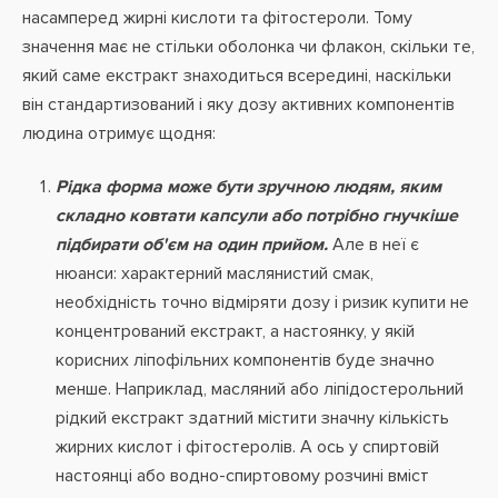
насамперед жирні кислоти та фітостероли. Тому
значення має не стільки оболонка чи флакон, скільки те,
який саме екстракт знаходиться всередині, наскільки
він стандартизований і яку дозу активних компонентів
людина отримує щодня:
Рідка форма може бути зручною людям, яким
складно ковтати капсули або потрібно гнучкіше
підбирати об'єм на один прийом.
Але в неї є
нюанси: характерний маслянистий смак,
необхідність точно відміряти дозу і ризик купити не
концентрований екстракт, а настоянку, у якій
корисних ліпофільних компонентів буде значно
менше. Наприклад, масляний або ліпідостерольний
рідкий екстракт здатний містити значну кількість
жирних кислот і фітостеролів. А ось у спиртовій
настоянці або водно-спиртовому розчині вміст