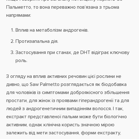
Пальметто, то вона переважно пов’язана з трьома
напрямами:
Вплив на метаболізм андрогенів.
Протизапальна дія.
Застосування при станах, де DHT відіграє ключову
роль.
З огляду на вплив активних речовин цієї рослини не
дивно, що Saw Palmetto розглядається як біодобавка
для чоловіків із симптомами доброякісного збільшення
простати, для жінок із проявами гіперандрогенії та для
людей з андрогенетичним випадінням волосся. І так,
екстракт представленої пальми може бути біологічно
активним, однак клінічна користь значною мірою
залежить від мети застосування, форми екстракту,