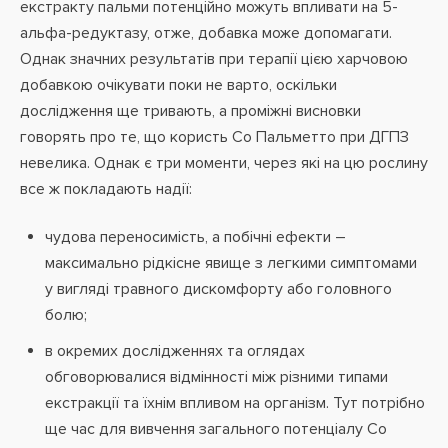
екстракту пальми потенційно можуть впливати на 5-
альфа-редуктазу, отже, добавка може допомагати.
Однак значних результатів при терапії цією харчовою
добавкою очікувати поки не варто, оскільки
дослідження ще тривають, а проміжні висновки
говорять про те, що користь Со Пальметто при ДГПЗ
невелика. Однак є три моменти, через які на цю рослину
все ж покладають надії:
чудова переносимість, а побічні ефекти –
максимально рідкісне явище з легкими симптомами
у вигляді травного дискомфорту або головного
болю;
в окремих дослідженнях та оглядах
обговорювалися відмінності між різними типами
екстракції та їхнім впливом на організм. Тут потрібно
ще час для вивчення загального потенціалу Со