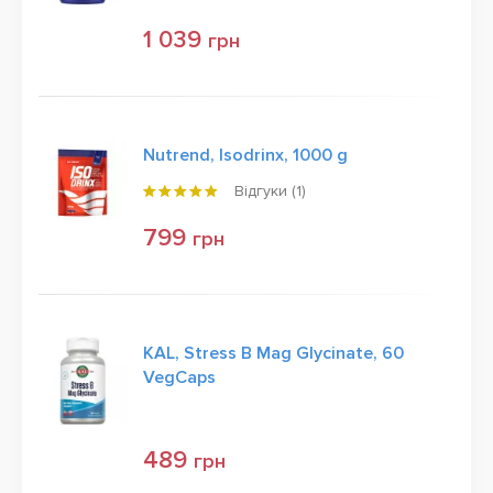
1 039
грн
Nutrend, Isodrinx, 1000 g
Відгуки (
1
)
799
грн
KAL, Stress B Mag Glycinate, 60
VegCaps
489
грн