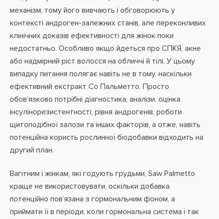
механізм, тому його вивчають і обговорюють у
контексті андроген-залежних станів, але переконливих
клінічних доказів ефективності для жінок поки
недостатньо. Особливо якщо йдеться про СПКЯ, акне
або надмірний ріст волосся на обличчі й тілі. У цьому
випадку питання полягає навіть не в тому, наскільки
ефективний екстракт Со Пальметто. Просто
обов’язково потрібні діагностика, аналізи, оцінка
інсулінорезистентності, рівня андрогенів, роботи
щитоподібної залози та інших факторів, а отже, навіть
потенційна користь рослинної біодобавки відходить на
другий план.
Вагітним і жінкам, які годують грудьми, Saw Palmetto
краще не використовувати, оскільки добавка
потенційно пов’язана з гормональним фоном, а
приймати її в періоди, коли гормональна система і так