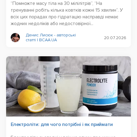
“Помножте масу тіла на 30 мілілітрів”, “На
тренуванні робіть кілька ковтків кожні 15 хвилин”. У
всіх цих порадах про гідратацію насправді немає
жодних недоліків або недостовірної...
Денис Лисюк - авторські
20.07.2026
статті | BCAA.UA
Електроліти: для чого потрібні і як приймати