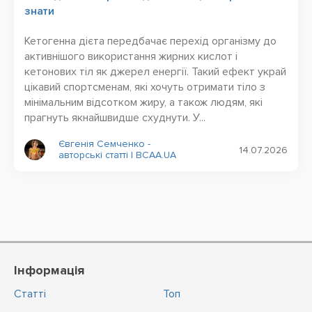
знати
Кетогенна дієта передбачає перехід організму до
активнішого використання жирних кислот і
кетонових тіл як джерел енергії. Такий ефект украй
цікавий спортсменам, які хочуть отримати тіло з
мінімальним відсотком жиру, а також людям, які
прагнуть якнайшвидше схуднути. У...
Євгенія Семченко -
14.07.2026
авторські статті | BCAA.UA
Інформація
Статті
Топ