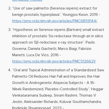
“Use of saw palmetto (Serenoa repens) extract for
benign prostatic hyperplasia”. Youngjoo Kwon, 2019 -
https://pmc.ncbi.nlm.nih.gov/articles/PMC6859144/
“Hypothesis on Serenoa repens (Bartram) small extract
inhibition of prostatic 5α-reductase through an in silico
approach on 5β-reductase x-ray structure”. Paolo
Governa, Daniela Giachetti, Marco Biagi, Fabrizio
Manetti, Luca De Vico, 2016 -
https://pmc.ncbi.nlm.nih.gov/articles/PMC5126621/
“Oral and Topical Administration of a Standardized Saw
Palmetto Oil Reduces Hair Fall and Improves the Hair
Growth in Androgenetic Alopecia Subjects - A 16-
Week Randomized, Placebo-Controlled Study”. Heggar
Venkataramana Sudeep, Sriram Rashmi, Thomas V
Jestin, Aleksander Richards, Kuluvar Gouthamchandra,
Kodimule Shyamprasad, 2023 -