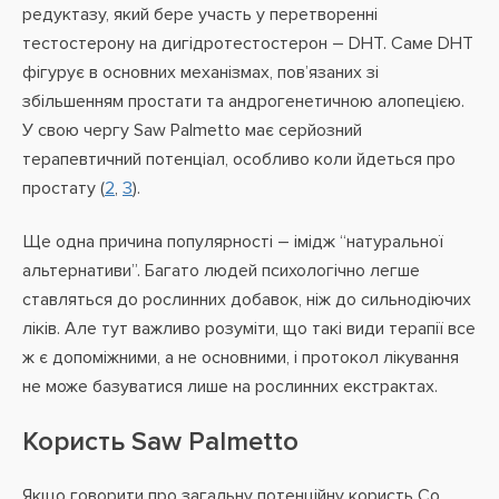
редуктазу, який бере участь у перетворенні
тестостерону на дигідротестостерон – DHT. Саме DHT
фігурує в основних механізмах, пов’язаних зі
збільшенням простати та андрогенетичною алопецією.
У свою чергу Saw Palmetto має серйозний
терапевтичний потенціал, особливо коли йдеться про
простату (
2
,
3
).
Ще одна причина популярності – імідж “натуральної
альтернативи”. Багато людей психологічно легше
ставляться до рослинних добавок, ніж до сильнодіючих
ліків. Але тут важливо розуміти, що такі види терапії все
ж є допоміжними, а не основними, і протокол лікування
не може базуватися лише на рослинних екстрактах.
Користь Saw Palmetto
Якщо говорити про загальну потенційну користь Со