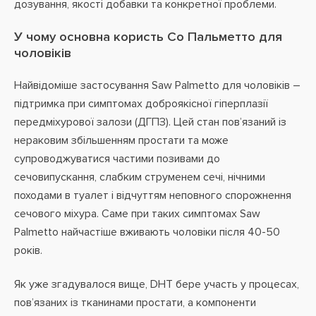
дозування, якості добавки та конкретної проблеми.
У чому основна користь Со Пальметто для
чоловіків
Найвідоміше застосування Saw Palmetto для чоловіків –
підтримка при симптомах доброякісної гіперплазії
передміхурової залози (ДГПЗ). Цей стан пов’язаний із
нераковим збільшенням простати та може
супроводжуватися частими позивами до
сечовипускання, слабким струменем сечі, нічними
походами в туалет і відчуттям неповного спорожнення
сечового міхура. Саме при таких симптомах Saw
Palmetto найчастіше вживають чоловіки після 40-50
років.
Як уже згадувалося вище, DHT бере участь у процесах,
пов’язаних із тканинами простати, а компоненти