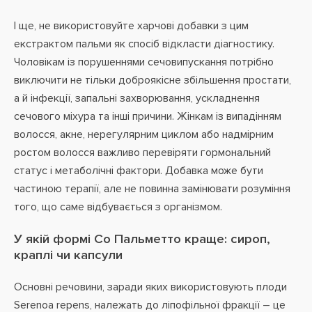
І ще, не використовуйте харчові добавки з цим
екстрактом пальми як спосіб відкласти діагностику.
Чоловікам із порушеннями сечовипускання потрібно
виключити не тільки доброякісне збільшення простати,
а й інфекції, запальні захворювання, ускладнення
сечового міхура та інші причини. Жінкам із випадінням
волосся, акне, нерегулярним циклом або надмірним
ростом волосся важливо перевіряти гормональний
статус і метаболічні фактори. Добавка може бути
частиною терапії, але не повинна замінювати розуміння
того, що саме відбувається з організмом.
У якій формі Со Пальметто краще: сироп,
краплі чи капсули
Основні речовини, заради яких використовують плоди
Serenoa repens, належать до ліпофільної фракції – це