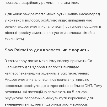
працює в аварійному режимі, – погана ідея.
Для жінок saw palmetto може бути цікавим насамперед
у контексті волосся, особливо якщо випадіння має
ознаки андрогенетичної алопеції (поступове порідіння в
ділянці проділу, зменшення густоти волосся, сімейна
схильність).
Saw Palmetto для волосся: чи є користь
З точки зору логіки механізму впливу, приймати Со
Пальметто для здоров’я волосся виглядає
найперспективнішим рішенням з усіх перелічених.
Андрогенетична алопеція пов’язана з чутливістю
волосяних фолікулів до андрогенів, особливо DHT. Тому
речовини, які потенційно впливають на 5-альфа-
редуктазу, теоретично можуть бути корисними для
зменшення випадіння і підтримки росту волосся.