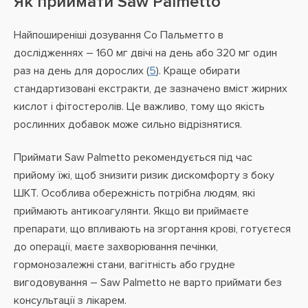
Як приймати Saw Palmetto
Найпоширеніші дозування Со Пальметто в
дослідженнях – 160 мг двічі на день або 320 мг один
раз на день для дорослих (
5
). Краще обирати
стандартизовані екстракти, де зазначено вміст жирних
кислот і фітостеролів. Це важливо, тому що якість
рослинних добавок може сильно відрізнятися.
Приймати Saw Palmetto рекомендується під час
прийому їжі, щоб знизити ризик дискомфорту з боку
ШКТ. Особлива обережність потрібна людям, які
приймають антикоагулянти. Якщо ви приймаєте
препарати, що впливають на згортання крові, готуєтеся
до операції, маєте захворювання печінки,
гормонозалежні стани, вагітність або грудне
вигодовування – Saw Palmetto не варто приймати без
консультації з лікарем.