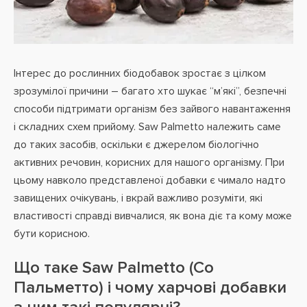
Інтерес до рослинних біодобавок зростає з цілком
зрозумілої причини – багато хто шукає “м’які”, безпечні
способи підтримати організм без зайвого навантаження
і складних схем прийому. Saw Palmetto належить саме
до таких засобів, оскільки є джерелом біологічно
активних речовин, корисних для нашого організму. При
цьому навколо представленої добавки є чимало надто
завищених очікувань, і вкрай важливо розуміти, які
властивості справді вивчалися, як вона діє та кому може
бути корисною.
Що таке Saw Palmetto (Со
Пальметто) і чому харчові добавки