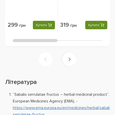
100 Capsules
299
319
грн
Купити
грн
Купити
Література
“Sabalis serrulatae fructus – herbal medicinal product”.
European Medicines Agency (EMA), -
https://www.ema.europa.eu/en/medicines/herbal/sabalis-
serrulatae-fructus