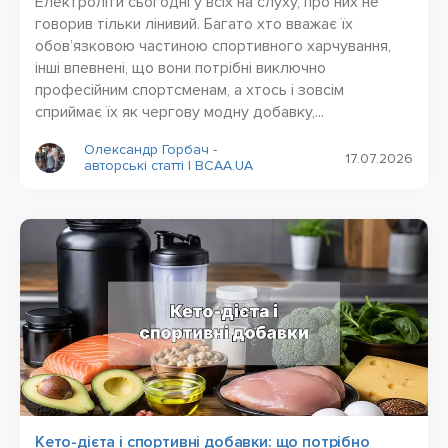
Електроліти сьогодні у всіх на слуху, про них не
говорив тільки лінивий. Багато хто вважає їх
обов’язковою частиною спортивного харчування,
інші впевнені, що вони потрібні виключно
професійним спортсменам, а хтось і зовсім
сприймає їх як чергову модну добавку,...
Олександр Горбач -
17.07.2026
авторські статті | BCAA.UA
Кето-дієта і спортивні добавки: що потрібно