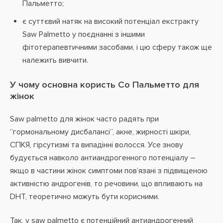
Пальметто;
є суттєвий натяк на високий потенціал екстракту
Saw Palmetto у поєднанні з іншими
фітотерапевтичними засобами, і цю сферу також ще
належить вивчити.
У чому основна користь Со Пальметто для
жінок
Saw palmetto для жінок часто радять при
“гормональному дисбалансі”, акне, жирності шкіри,
СПКЯ, гірсутизмі та випадінні волосся. Усе знову
будується навколо антиандрогенного потенціалу –
якщо в частини жінок симптоми пов’язані з підвищеною
активністю андрогенів, то речовини, що впливають на
DHT, теоретично можуть бути корисними.
Так, у saw palmetto є потенційний антиандрогенний