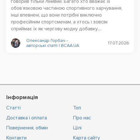
говорив тільки лінивий. Багато хто вважає їх
обов’язковою частиною спортивного харчування,
інші впевнені, що вони потрібні виключно
професійним спортсменам, а хтось і зовсім
сприймає їх як чергову модну добавку,...
Олександр Горбач -
17.07.2026
авторські статті | BCAA.UA
Інформація
Статті
Топ
Доставка і оплата
Про нас
Повернення, обмін
Цiлi
Контакти
Карта сайту