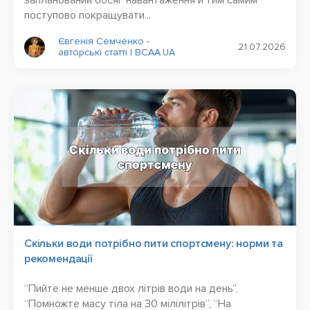
поступово покращувати...
Євгенія Семченко -
21.07.2026
авторські статті | BCAA.UA
Скільки води потрібно пити спортсмену: норми та
рекомендації
“Пийте не менше двох літрів води на день”,
“Помножте масу тіла на 30 мілілітрів”, “На