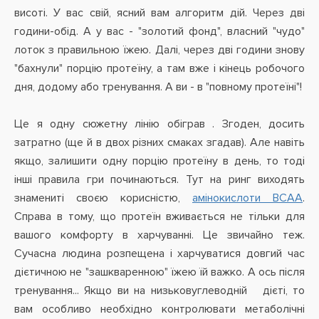
висоті. У вас свій, ясний вам алгоритм дій. Через дві
години-обід. А у вас - "золотий фонд", власний "чудо"
лоток з правильною їжею. Далі, через дві години знову
"бахнули" порцію протеїну, а там вже і кінець робочого
дня, додому або тренування. А ви - в "повному протеїні"!
Це я одну сюжетну лінію обіграв . Згоден, досить
затратно (ще й в двох різних смаках згадав). Але навіть
якщо, залишити одну порцію протеїну в день, то тоді
інші правила гри починаються. Тут на ринг виходять
знамениті своєю корисністю,
амінокислоти BCAA
.
Справа в тому, що протеїн вживається не тільки для
вашого комфорту в харчуванні. Це звичайно теж.
Сучасна людина розпещена і харчуватися довгий час
дієтичною не "зашкваренною" їжею їй важко. А ось після
тренування... Якщо ви на низьковуглеводній дієті, то
вам особливо необхідно контролювати метаболічні