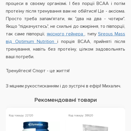
процеси в своєму організмі. І без порції BCAA і потім
протеїну після тренування вам не обійтися! Це - аксіома.
Просто треба запам'ятати, як "два на два - чотири".
Якщо "підкачуєтесь", не схильні до ожиріння, то півпорції,
так саме півпорції,
якісного гейнера
, типу
Sireous Mass
від Optimum Nutrition
і порція BCAA, прийняті після
тренування, навіть без протеїну, цілком задовольнять
ваші потреби.
Тренуйтеся! Спорт - це життя!
З міцним рукостисканням і до зустрічі в ефірі! Михалич.
Рекомендовані товари
Код товару: 22120
Код товару: 38620
Ко
Ак