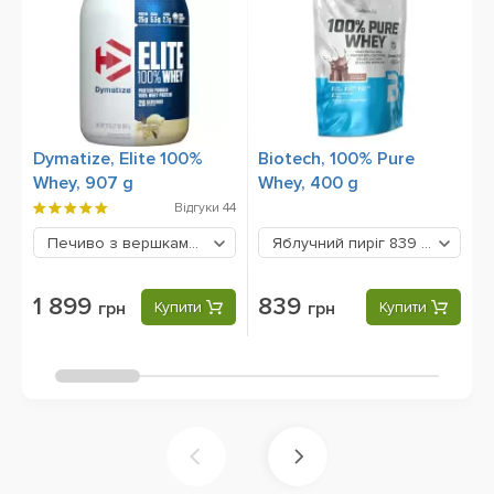
Dymatize, Elite 100%
Biotech, 100% Pure
U
Whey, 907 g
Whey, 400 g
P
P
Відгуки
44
Печиво з вершками
1899 грн
Яблучний пиріг
839 грн
1 899
839
грн
Купити
грн
Купити