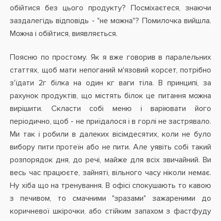
обійтися без цього продукту? Посміхаєтеся, знаючи
заздалегідь відповідь - "не можна"? Помилочка вийшла.
Можна і обійтися, виявляється.
Поясню по простому. Як я вже говорив в паралельних
статтях, щоб мати непоганий м'язовий корсет, потрібно
з'їдати 2г білка на один кг ваги тіла. В принципі, за
рахунок продуктів, що містять білок це питання можна
вирішити. Скласти собі меню і варіювати його
періодично, щоб - не приїдалося і в горлі не застрявало.
Ми так і робили в далеких вісімдесятих, коли не було
вибору пити протеїн або не пити. Але уявіть собі такий
розпорядок дня, до речі, майже для всіх звичайний. Ви
весь час працюєте, зайняті, вільного часу ніколи немає.
Ну хіба що на тренування. В офісі спокушають то кавою
з печивом, то смачними "зразами" зажареними до
коричневої шкірочки, або стійким запахом з фастфуду