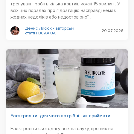
тренуванні робіть кілька ковтків кожні 15 хвилин”. У
всіх цих порадах про гідратацію насправді немає
жодних недоліків або недостовірної...
Денис Лисюк - авторські
20.07.2026
статті | BCAA.UA
Електроліти: для чого потрібні і як приймати
Електроліти сьогодні у всіх на слуху, про них не