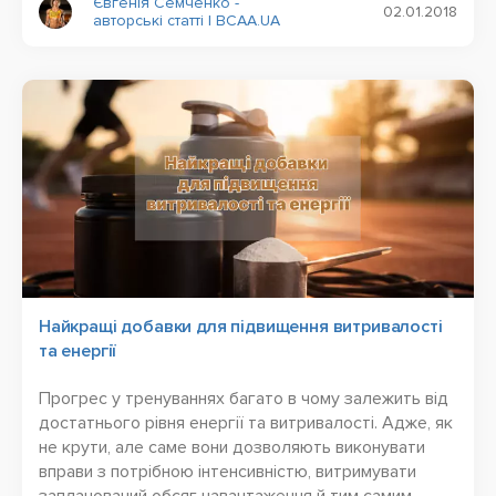
Євгенія Семченко -
02.01.2018
авторські статті | BCAA.UA
Найкращі добавки для підвищення витривалості
та енергії
Прогрес у тренуваннях багато в чому залежить від
достатнього рівня енергії та витривалості. Адже, як
не крути, але саме вони дозволяють виконувати
вправи з потрібною інтенсивністю, витримувати
запланований обсяг навантаження й тим самим