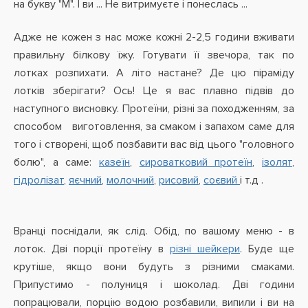
на букву "М". І ви ... Не витримуєте і понеслась ...
Адже не кожен з нас може кожні 2-2,5 години вживати
правильну білкову їжу. Готувати її звечора, так по
лотках розпихати. А літо настане? Де цю піраміду
лотків зберігати? Ось! Це я вас плавно підвів до
наступного висновку. Протеїни, різні за походженням, за
способом виготовлення, за смаком і запахом саме для
того і створені, щоб позбавити вас від цього "головного
болю", а саме:
казеїн
,
сироватковий протеїн
,
ізолят
,
гідролізат
,
яєчний
,
молочний
,
рисовий
,
соєвий
і т.д .
Вранці поснідали, як слід. Обід, по вашому меню - в
лоток. Дві порції протеїну в
різні шейкери
. Буде ще
крутіше, якщо вони будуть з різними смаками.
Припустимо - полуниця і шоколад. Дві години
попрацювали, порцію водою розбавили, випили і ви на