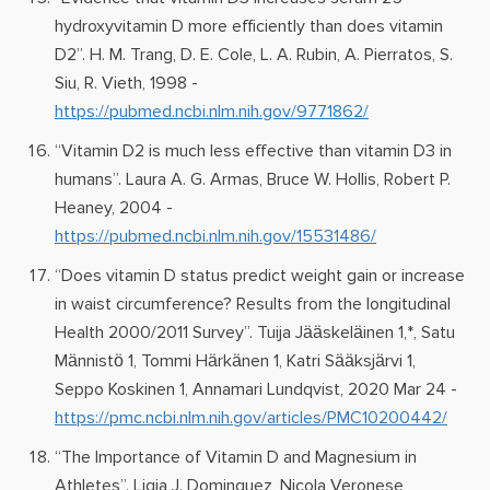
hydroxyvitamin D more efficiently than does vitamin
D2”. H. M. Trang, D. E. Cole, L. A. Rubin, A. Pierratos, S.
Siu, R. Vieth, 1998 -
https://pubmed.ncbi.nlm.nih.gov/9771862/
“Vitamin D2 is much less effective than vitamin D3 in
humans”. Laura A. G. Armas, Bruce W. Hollis, Robert P.
Heaney, 2004 -
https://pubmed.ncbi.nlm.nih.gov/15531486/
“Does vitamin D status predict weight gain or increase
in waist circumference? Results from the longitudinal
Health 2000/2011 Survey”. Tuija Jääskeläinen 1,*, Satu
Männistö 1, Tommi Härkänen 1, Katri Sääksjärvi 1,
Seppo Koskinen 1, Annamari Lundqvist, 2020 Mar 24 -
https://pmc.ncbi.nlm.nih.gov/articles/PMC10200442/
“The Importance of Vitamin D and Magnesium in
Athletes”. Ligia J. Dominguez, Nicola Veronese,