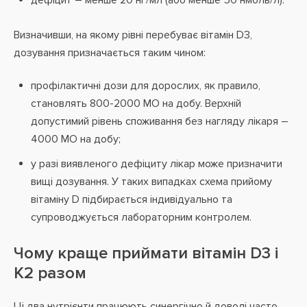
дефіцит – менше 20 нг/мл (або менше 50 нмоль/л).
Визначивши, на якому рівні перебуває вітамін D3,
дозування призначається таким чином:
профілактичні дози для дорослих, як правило,
становлять 800-2000 МО на добу. Верхній
допустимий рівень споживання без нагляду лікаря –
4000 МО на добу;
у разі виявленого дефіциту лікар може призначити
вищі дозування. У таких випадках схема прийому
вітаміну D підбирається індивідуально та
супроводжується лабораторним контролем.
Чому краще приймати вітамін D3 і
K2 разом
Ці два нутрієнти працюють синергічно й доволі часто