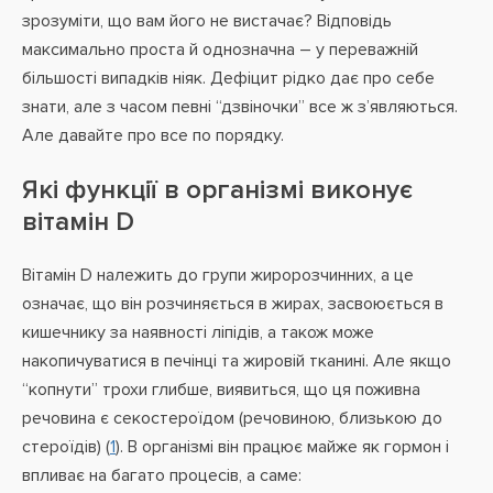
зрозуміти, що вам його не вистачає? Відповідь
максимально проста й однозначна – у переважній
більшості випадків ніяк. Дефіцит рідко дає про себе
знати, але з часом певні “дзвіночки” все ж з’являються.
Але давайте про все по порядку.
Які функції в організмі виконує
вітамін D
Вітамін D належить до групи жиророзчинних, а це
означає, що він розчиняється в жирах, засвоюється в
кишечнику за наявності ліпідів, а також може
накопичуватися в печінці та жировій тканині. Але якщо
“копнути” трохи глибше, виявиться, що ця поживна
речовина є секостероїдом (речовиною, близькою до
стероїдів) (
1
). В організмі він працює майже як гормон і
впливає на багато процесів, а саме: