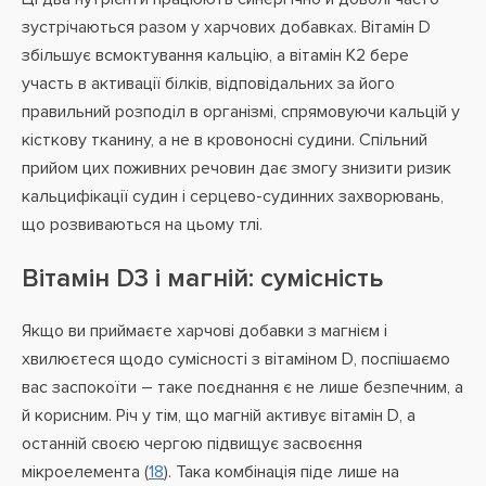
зустрічаються разом у харчових добавках. Вітамін D
збільшує всмоктування кальцію, а вітамін K2 бере
участь в активації білків, відповідальних за його
правильний розподіл в організмі, спрямовуючи кальцій у
кісткову тканину, а не в кровоносні судини. Спільний
прийом цих поживних речовин дає змогу знизити ризик
кальцифікації судин і серцево-судинних захворювань,
що розвиваються на цьому тлі.
Вітамін D3 і магній: сумісність
Якщо ви приймаєте харчові добавки з магнієм і
хвилюєтеся щодо сумісності з вітаміном D, поспішаємо
вас заспокоїти – таке поєднання є не лише безпечним, а
й корисним. Річ у тім, що магній активує вітамін D, а
останній своєю чергою підвищує засвоєння
мікроелемента (
18
). Така комбінація піде лише на