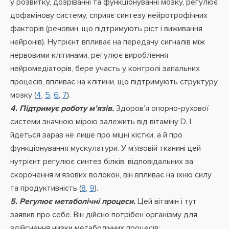
у розвитку, дозріванні та функціонуванні мозку, регулює
дофамінову систему, сприяє синтезу нейротрофічних
факторів (речовин, що підтримують ріст і виживання
нейронів). Нутрієнт впливає на передачу сигналів між
нервовими клітинами, регулює вироблення
нейромедіаторів, бере участь у контролі запальних
процесів, впливає на клітини, що підтримують структуру
мозку (
4
,
5
,
6
,
7
).
4. Підтримує роботу м’язів.
Здоров’я опорно-рухової
системи значною мірою залежить від вітаміну D. І
йдеться зараз не лише про міцні кістки, а й про
функціонування мускулатури. У м’язовій тканині цей
нутрієнт регулює синтез білків, відповідальних за
скорочення м’язових волокон, він впливає на їхню силу
та продуктивність (
8
,
9
).
5. Регулює метаболічні процеси.
Цей вітамін і тут
заявив про себе. Він дійсно потрібен організму для
здійснення низки метаболічних процесів: