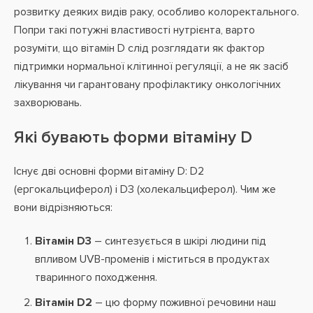
розвитку деяких видів раку, особливо колоректального.
Попри такі потужні властивості нутрієнта, варто
розуміти, що вітамін D слід розглядати як фактор
підтримки нормальної клітинної регуляції, а не як засіб
лікування чи гарантовану профілактику онкологічних
захворювань.
Які бувають форми вітаміну D
Існує дві основні форми вітаміну D: D2
(ергокальциферол) і D3 (холекальциферол). Чим же
вони відрізняються:
Вітамін D3
– синтезується в шкірі людини під
впливом UVB-променів і міститься в продуктах
тваринного походження.
Вітамін D2
– цю форму поживної речовини наш