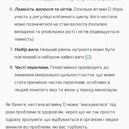
Ламкість волосся та нігтів.
Оскільки вітамін D бере
участь у регуляції клітинного циклу, його нестача
може позначитися на стані волосся (посилює
випадіння та уповільнює ріст) і нігтів (підвищується
ламкість).
Набір ваги.
Низький рівень нутрієнта може бути
пов’язаний із набором зайвої ваги (
17
).
Часті переломи.
Гіповітаміноз призводить до
зниження мінеральної щільності кісток, що може
стати причиною частих переломів, особливо в
людей похилого віку та жінок у період менопаузи.
Як бачите, нестача вітаміну D може “маскуватися” під
різні проблеми зі здоров’ям, через що не так просто
одразу зрозуміти, що відбувається в організмі і звідки
виникли всі проблеми, які вас турбують.