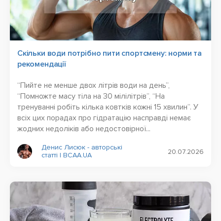
Скільки води потрібно пити спортсмену: норми та
рекомендації
“Пийте не менше двох літрів води на день”,
“Помножте масу тіла на 30 мілілітрів”, “На
тренуванні робіть кілька ковтків кожні 15 хвилин”. У
всіх цих порадах про гідратацію насправді немає
жодних недоліків або недостовірної...
Денис Лисюк - авторські
20.07.2026
статті | BCAA.UA