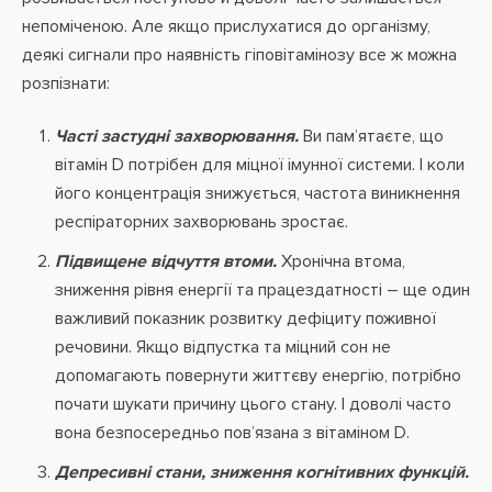
непоміченою. Але якщо прислухатися до організму,
деякі сигнали про наявність гіповітамінозу все ж можна
розпізнати:
Часті застудні захворювання.
Ви пам’ятаєте, що
вітамін D потрібен для міцної імунної системи. І коли
його концентрація знижується, частота виникнення
респіраторних захворювань зростає.
Підвищене відчуття втоми.
Хронічна втома,
зниження рівня енергії та працездатності – ще один
важливий показник розвитку дефіциту поживної
речовини. Якщо відпустка та міцний сон не
допомагають повернути життєву енергію, потрібно
почати шукати причину цього стану. І доволі часто
вона безпосередньо пов’язана з вітаміном D.
Депресивні стани, зниження когнітивних функцій.