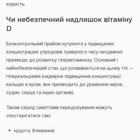
користь.
Чи небезпечний надлишок вітаміну
D
Безконтрольний прийом нутрієнта у підвищених
концентраціях упродовж тривалого часу неодмінно
призведе до розвитку гіпервітамінозу. Основний і
найнебезпечніший стан, що розвивається на цьому тлі, –
гіперкальціємія (надмірне підвищення концентрації
кальцію в крові, яке призводить до ураження нирок,
судин, серця та інших органів).
Також серед симптомів передозування можуть
спостерігатися такі:
нудота, блювання;