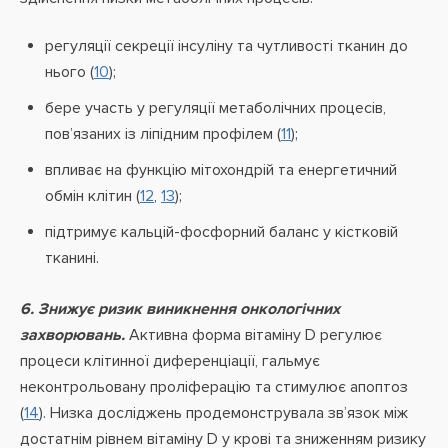
регуляції секреції інсуліну та чутливості тканин до
нього (
10
);
бере участь у регуляції метаболічних процесів,
пов’язаних із ліпідним профілем (
11
);
впливає на функцію мітохондрій та енергетичний
обмін клітин (
12
,
13
);
підтримує кальцій-фосфорний баланс у кістковій
тканині.
6. Знижує ризик виникнення онкологічних
захворювань.
Активна форма вітаміну D регулює
процеси клітинної диференціації, гальмує
неконтрольовану проліферацію та стимулює апоптоз
(
14
). Низка досліджень продемонструвала зв’язок між
достатнім рівнем вітаміну D у крові та зниженням ризику