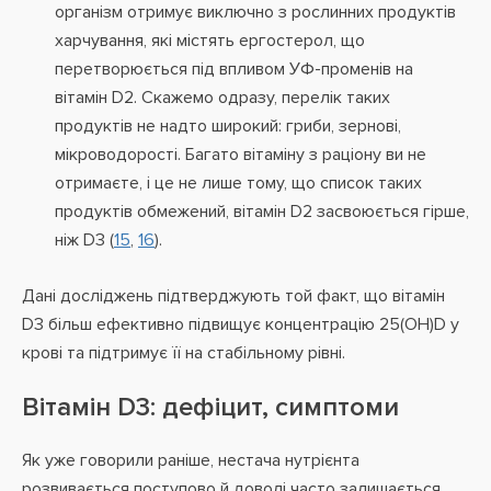
організм отримує виключно з рослинних продуктів
харчування, які містять ергостерол, що
перетворюється під впливом УФ-променів на
вітамін D2. Скажемо одразу, перелік таких
продуктів не надто широкий: гриби, зернові,
мікроводорості. Багато вітаміну з раціону ви не
отримаєте, і це не лише тому, що список таких
продуктів обмежений, вітамін D2 засвоюється гірше,
ніж D3 (
15
,
16
).
Дані досліджень підтверджують той факт, що вітамін
D3 більш ефективно підвищує концентрацію 25(OH)D у
крові та підтримує її на стабільному рівні.
Вітамін D3: дефіцит, симптоми
Як уже говорили раніше, нестача нутрієнта
розвивається поступово й доволі часто залишається