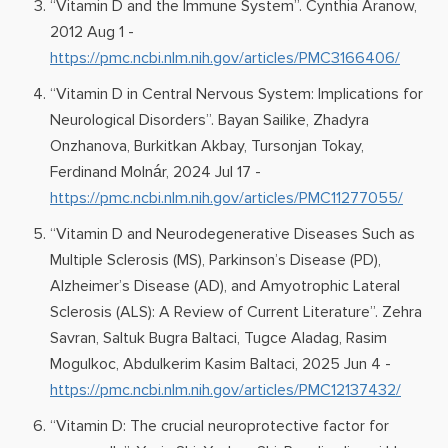
“Vitamin D and the Immune System”. Cynthia Aranow,
2012 Aug 1 -
https://pmc.ncbi.nlm.nih.gov/articles/PMC3166406/
“Vitamin D in Central Nervous System: Implications for
Neurological Disorders”. Bayan Sailike, Zhadyra
Onzhanova, Burkitkan Akbay, Tursonjan Tokay,
Ferdinand Molnár, 2024 Jul 17 -
https://pmc.ncbi.nlm.nih.gov/articles/PMC11277055/
“Vitamin D and Neurodegenerative Diseases Such as
Multiple Sclerosis (MS), Parkinson’s Disease (PD),
Alzheimer’s Disease (AD), and Amyotrophic Lateral
Sclerosis (ALS): A Review of Current Literature”. Zehra
Savran, Saltuk Bugra Baltaci, Tugce Aladag, Rasim
Mogulkoc, Abdulkerim Kasim Baltaci, 2025 Jun 4 -
https://pmc.ncbi.nlm.nih.gov/articles/PMC12137432/
“Vitamin D: The crucial neuroprotective factor for