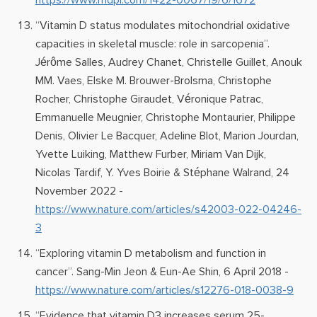
https://www.mdpi.com/1422-0067/19/6/1672
“Vitamin D status modulates mitochondrial oxidative
capacities in skeletal muscle: role in sarcopenia”.
Jérôme Salles, Audrey Chanet, Christelle Guillet, Anouk
MM. Vaes, Elske M. Brouwer-Brolsma, Christophe
Rocher, Christophe Giraudet, Véronique Patrac,
Emmanuelle Meugnier, Christophe Montaurier, Philippe
Denis, Olivier Le Bacquer, Adeline Blot, Marion Jourdan,
Yvette Luiking, Matthew Furber, Miriam Van Dijk,
Nicolas Tardif, Y. Yves Boirie & Stéphane Walrand, 24
November 2022 -
https://www.nature.com/articles/s42003-022-04246-
3
“Exploring vitamin D metabolism and function in
cancer”. Sang-Min Jeon & Eun-Ae Shin, 6 April 2018 -
https://www.nature.com/articles/s12276-018-0038-9
“Evidence that vitamin D3 increases serum 25-