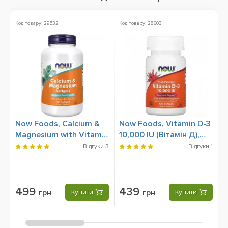
Код товару: 29532
Код товару: 28603
Ко
Now Foods, Calcium &
Now Foods, Vitamin D-3
B
Magnesium with Vitamin
10,000 IU (Вітамін Д),
(
D-3 and Zinc (Кальцій,
120 Softgels
Відгуки
3
Відгуки
1
Магній, Вітамін Д-3 та
Цинк), 120 Softgels
499
439
грн
Купити
грн
Купити