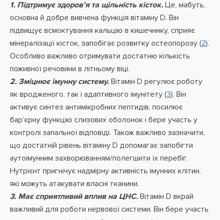
1. Підтримує здоров’я та щільність кісток.
Це, мабуть,
основна й добре вивчена функція вітаміну D. Він
підвищує всмоктування кальцію в кишечнику, сприяє
мінералізації кісток, запобігає розвитку остеопорозу (
2
).
Особливо важливо отримувати достатню кількість
поживної речовини в літньому віці.
2. Зміцнює імунну систему.
Вітамін D регулює роботу
як вродженого, так і адаптивного імунітету (
3
). Він
активує синтез антимікробних пептидів, посилює
бар’єрну функцію слизових оболонок і бере участь у
контролі запальної відповіді. Також важливо зазначити,
що достатній рівень вітаміну D допомагає запобігти
аутоімунним захворюванням/полегшити їх перебіг.
Нутрієнт пригнічує надмірну активність імунних клітин,
які можуть атакувати власні тканини.
3. Має сприятливий вплив на ЦНС.
Вітамін D вкрай
важливий для роботи нервової системи. Він бере участь