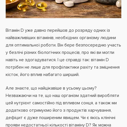
Вітамін D уже давно перейшов до розряду одних із
найважливіших вітамінів, необхідних організму людини
для оптимальної роботи. Він бере безпосередню участь
у безлічі різних біологічних процесів, про які ви могли
навіть не здогадуватися. І це справді так: вітамін D
потрібен не лише для профілактики рахіту та зміцнення
кісток, його вплив набагато ширший.
Але знаєте, що найцікавіше в усьому цьому?
Незважаючи на те, що наш організм здатний виробляти
цей нутрієнт самостійно під впливом сонця, а також ми
додатково отримуємо його з продуктів харчування,
дефіцит є дуже поширеним явищем. Чи є якісь клінічні
прояви недостатньої кількості вітаміну D? Як можна