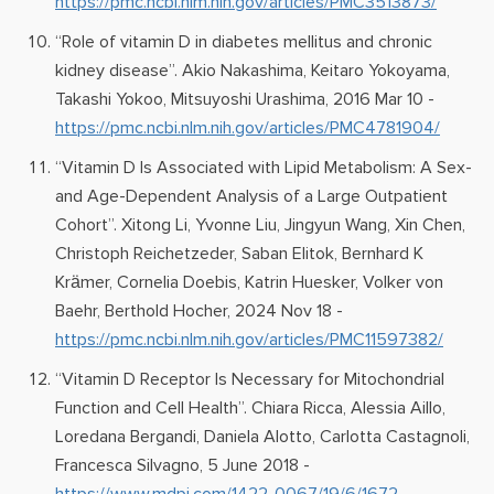
https://pmc.ncbi.nlm.nih.gov/articles/PMC3513873/
“Role of vitamin D in diabetes mellitus and chronic
kidney disease”. Akio Nakashima, Keitaro Yokoyama,
Takashi Yokoo, Mitsuyoshi Urashima, 2016 Mar 10 -
https://pmc.ncbi.nlm.nih.gov/articles/PMC4781904/
“Vitamin D Is Associated with Lipid Metabolism: A Sex-
and Age-Dependent Analysis of a Large Outpatient
Cohort”. Xitong Li, Yvonne Liu, Jingyun Wang, Xin Chen,
Christoph Reichetzeder, Saban Elitok, Bernhard K
Krämer, Cornelia Doebis, Katrin Huesker, Volker von
Baehr, Berthold Hocher, 2024 Nov 18 -
https://pmc.ncbi.nlm.nih.gov/articles/PMC11597382/
“Vitamin D Receptor Is Necessary for Mitochondrial
Function and Cell Health”. Chiara Ricca, Alessia Aillo,
Loredana Bergandi, Daniela Alotto, Carlotta Castagnoli,
Francesca Silvagno, 5 June 2018 -