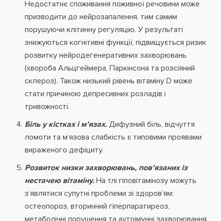
Недостатнє споживання поживної речовини може
призводити до нейрозапалення, тим самим
порушуючи клітинну регуляцію. У результаті
знижуються когнітивні функції, підвищується ризик
розвитку нейродегенеративних захворювань
(хвороба Альцгеймера, Паркінсона та розсіяний
склероз). Також низький рівень вітаміну D може
стати причиною депресивних розладів і
тривожності.
Біль у кістках і м’язах.
Дифузний біль, відчуття
ломоти та м’язова слабкість є типовими проявами
вираженого дефіциту.
Розвиток низки захворювань, пов’язаних із
нестачею вітаміну.
На тлі гіповітамінозу можуть
з’являтися супутні проблеми зі здоров’ям:
остеопороз, вторинний гіперпаратиреоз,
метаболічні порушення та аутоімунні захворювання.