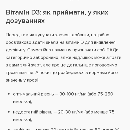
Вітамін D3: як приймати, у яких
дозуваннях
Перед тим як купувати харчові добавки, потрібно
обов’язково здати аналіз на вітамін D для виявлення
дефіциту. Самостійно навмання призначати собі БАДи
категорично заборонено, адже надлишок може зіграти
з вами злий жарт, але про це детальніше поговоримо
трохи пізніше. А поки що розберімося з нормами його
значень у крові:
оптимальний рівень – 30-100 нг/мл (або 75-250
нмоль/л);
недостатній рівень – 20-30 нг/мл (або менше 75
нмоль/л);