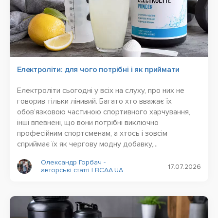
Електроліти: для чого потрібні і як приймати
Електроліти сьогодні у всіх на слуху, про них не
говорив тільки лінивий. Багато хто вважає їх
обов’язковою частиною спортивного харчування,
інші впевнені, що вони потрібні виключно
професійним спортсменам, а хтось і зовсім
сприймає їх як чергову модну добавку,...
Олександр Горбач -
17.07.2026
авторські статті | BCAA.UA