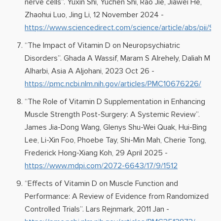
nerve cells”. Yuxin Shi, Yuchen Shi, Rao Jie, Jiawei He,
Zhaohui Luo, Jing Li, 12 November 2024 -
https://www.sciencedirect.com/science/article/abs/pi
“The Impact of Vitamin D on Neuropsychiatric
Disorders”. Ghada A Wassif, Maram S Alrehely, Daliah M
Alharbi, Asia A Aljohani, 2023 Oct 26 -
https://pmc.ncbi.nlm.nih.gov/articles/PMC10676226/
“The Role of Vitamin D Supplementation in Enhancing
Muscle Strength Post-Surgery: A Systemic Review”.
James Jia-Dong Wang, Glenys Shu-Wei Quak, Hui-Bing
Lee, Li-Xin Foo, Phoebe Tay, Shi-Min Mah, Cherie Tong,
Frederick Hong-Xiang Koh, 29 April 2025 -
https://www.mdpi.com/2072-6643/17/9/1512
“Effects of Vitamin D on Muscle Function and
Performance: A Review of Evidence from Randomized
Controlled Trials”. Lars Rejnmark, 2011 Jan -