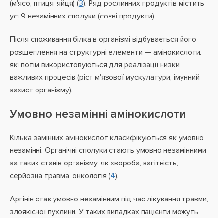
(м'ясо, птиця, яйця) (
3
). Ряд рослинних продуктів містить
усі 9 незамінних сполуки (соєві продукти).
Після споживання білка в організмі відбувається його
розщеплення на структурні елементи — амінокислоти,
які потім використовуються для реалізації низки
важливих процесів (ріст м'язової мускулатури, імунний
захист організму).
Умовно незамінні амінокислоти
Кілька замінних амінокислот класифікуються як умовно
незамінні. Органічні сполуки стають умовно незамінними
за таких станів організму, як хвороба, вагітність,
серйозна травма, онкологія (
4
).
Аргінін стає умовно незамінним під час лікування травми,
злоякісної пухлини. У таких випадках пацієнти можуть