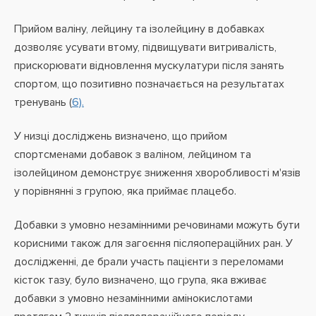
Прийом валіну, лейцину та ізолейцину в добавках
дозволяє усувати втому, підвищувати витривалість,
прискорювати відновлення мускулатури після занять
спортом, що позитивно позначається на результатах
тренувань (
6).
У низці досліджень визначено, що прийом
спортсменами добавок з валіном, лейцином та
ізолейцином демонструє зниження хворобливості м'язів
у порівнянні з групою, яка приймає плацебо.
Добавки з умовно незамінними речовинами можуть бути
корисними також для загоєння післяопераційних ран. У
дослідженні, де брали участь пацієнти з переломами
кісток тазу, було визначено, що група, яка вживає
добавки з умовно незамінними амінокислотами