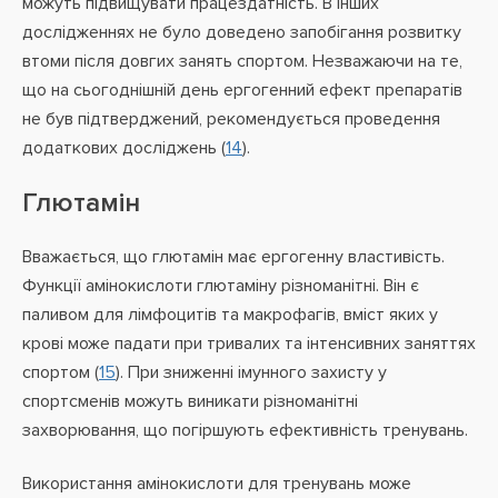
можуть підвищувати працездатність. В інших
дослідженнях не було доведено запобігання розвитку
втоми після довгих занять спортом. Незважаючи на те,
що на сьогоднішній день ергогенний ефект препаратів
не був підтверджений, рекомендується проведення
додаткових досліджень (
14
).
Глютамін
Вважається, що глютамін має ергогенну властивість.
Функції амінокислоти глютаміну різноманітні. Він є
паливом для лімфоцитів та макрофагів, вміст яких у
крові може падати при тривалих та інтенсивних заняттях
спортом (
15
). При зниженні імунного захисту у
спортсменів можуть виникати різноманітні
захворювання, що погіршують ефективність тренувань.
Використання амінокислоти для тренувань може