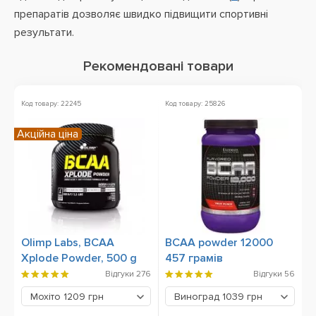
препаратів дозволяє швидко підвищити спортивні
результати.
Рекомендовані товари
Код товару: 22245
Код товару: 25826
Ко
Акційна ціна
Olimp Labs, BCAA
BCAA powder 12000
B
Xplode Powder, 500 g
457 грамів
Відгуки
276
Відгуки
56
Мохіто
1209 грн
Виноград
1039 грн