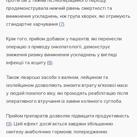
протягом 2 тижнів післяопераційного періоду,
продемонструвала нижчий рівень смертності та
виникнення ускладнень, ніж група хворих, які отримують
стандартне харчування (
7
).
Крім того, прийом добавок у пацієнтів, які перенесли
операцію з приводу онкопатології, демонструє
зниження ризику виникнення ускладнень у вигляді
інфекції та асциту (
8
).
Також лікарські засоби з валіном, лейцином та
ізолейцином дозволяють знизити втрату м'язової маси
у людей похилого віку, які проходять реабілітацію після
оперативного втручання із заміни колінного суглоба.
Прийом препаратів дозволяє підвищити продуктивність
(
9
). Цей ефект досягається завдяки збільшенню
синтезу анаболічних гормонів, попередженню