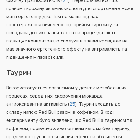
фізичну працездатність (
24
). Передбачається, що
прийом тирозину як амінокислоти для спортсменів може
мати ергогенну дію. Тим не менш, під час
спостереження виявлено, що прийом тирозину за
півгодини до виконання тестів на працездатність
підвищує концентрацію сполуки в плазмі крові, але не
має значного ергогенного ефекту на витривалість та
підвищення м'язової сили.
Таурин
Використовується організмом у деяких метаболічних
процесах, серед них: скорочення міокарда,
антиоксидантна активність (
25
). Таурин входить до
складу напою Red Bull разом із кофеїном. В ході
експерименту було виявлено, що Red Bull з таурином та
кофеїном, порівняно з аналогічним напоєм без таурину,
продемонстрував позитивний ефект на збільшення