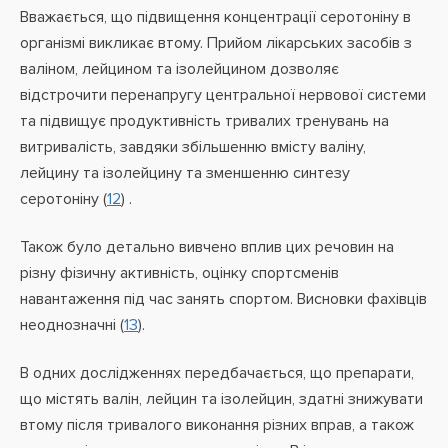
Вважається, що підвищення концентрації серотоніну в
організмі викликає втому. Прийом лікарських засобів з
валіном, лейцином та ізолейцином дозволяє
відстрочити перенапругу центральної нервової системи
та підвищує продуктивність тривалих тренувань на
витривалість, завдяки збільшенню вмісту валіну,
лейцину та ізолейцину та зменшенню синтезу
серотоніну (
12
) .
Також було детально вивчено вплив цих речовин на
різну фізичну активність, оцінку спортсменів
навантаження під час занять спортом. Висновки фахівців
неоднозначні (
13
).
В одних дослідженнях передбачається, що препарати,
що містять валін, лейцин та ізолейцин, здатні знижувати
втому після тривалого виконання різних вправ, а також