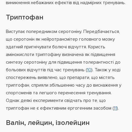
виникнення небажаних ефектів від надмірних тренувань.
Триптофан
Виступає попередником серотоніну. Передбачається,
що серотонін як нейротрансмітер головного мозку
здатний пригнічувати болючі відчуття. Користь
амінокислоти триптофану визначена як підвищення
синтезу серотоніну для підвищення толерантності до
больових відчуттів під час тренувань (
10
). Також у ході
спостережень виявлено, що препарати, що містять
триптофан, сприяли збільшенню часу до виснаження у
спортсменів та легшого перенесення тренування.
Однак деякі експерименти свідчать про те, що
триптофан не є ефективним ергогенним засобом (
11
).
Валін, лейцин, ізолейцин