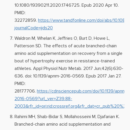
10.1080/19390211.2020.1746725. Epub 2020 Apr 10.
PMID:
32272859.
https://www.tandfonline.com/doi/abs/10.108
journalCode=ijds20
Waldron M, Whelan K, Jeffries O, Burt D, Howe L,
Patterson SD. The effects of acute branched-chain
amino acid supplementation on recovery from a single
bout of hypertrophy exercise in resistance-trained
athletes. Appl Physiol Nutr Metab. 2017 Jun;42(6):630-
636. doi: 10.1139/apnm-2016-0569. Epub 2017 Jan 27.
PMID:
28177706.
https://cdnsciencepub.com/doi/10.1139/apnm-
2016-0569?url_ver=Z39.88-
2003&rfr_id=ori:rid:crossref.org&rfr_dat=cr_pub%20%
Rahimi MH, Shab-Bidar S, Mollahosseini M, Djafarian K.
Branched-chain amino acid supplementation and