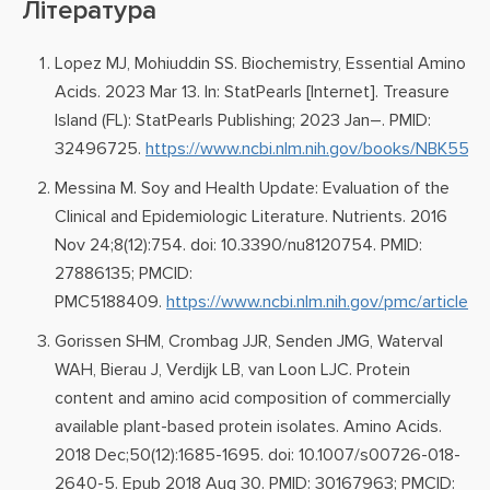
Література
Lopez MJ, Mohiuddin SS. Biochemistry, Essential Amino
Acids. 2023 Mar 13. In: StatPearls [Internet]. Treasure
Island (FL): StatPearls Publishing; 2023 Jan–. PMID:
32496725.
https://www.ncbi.nlm.nih.gov/books/NBK557
Messina M. Soy and Health Update: Evaluation of the
Clinical and Epidemiologic Literature. Nutrients. 2016
Nov 24;8(12):754. doi: 10.3390/nu8120754. PMID:
27886135; PMCID:
PMC5188409.
https://www.ncbi.nlm.nih.gov/pmc/article
Gorissen SHM, Crombag JJR, Senden JMG, Waterval
WAH, Bierau J, Verdijk LB, van Loon LJC. Protein
content and amino acid composition of commercially
available plant-based protein isolates. Amino Acids.
2018 Dec;50(12):1685-1695. doi: 10.1007/s00726-018-
2640-5. Epub 2018 Aug 30. PMID: 30167963; PMCID: