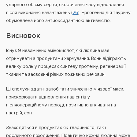
ударного об'єму серця, скорочення часу відновлення
після виконання навантажень (
26
). Ергогенна дія таурину
обумовлена його антиоксидантною активністю.
Висновок
Існує 9 незамінних амінокислот, які людина має
отримувати з продуктами харчування. Вони відіграють
велику роль у процесах синтезу протеїну, регенерації
тканин та засвоєнні різних поживних речовин.
Ці сполуки здатні запобігати зниженню м'язової маси,
прискорювати відновлення пацієнтів у
післяопераційному періоді, позитивно впливати на
настрій, сон.
Знаходяться в продуктах як тваринного, так і
рослинного походження. Практично кожна людина може