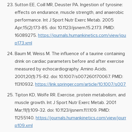
Sutton EE, Coill MR, Deuster PA. Ingestion of tyrosine:
effects on endurance, muscle strength, and anaerobic
performance. Int J Sport Nutr Exerc Metab. 2005
Apr;15(2):173-85. doi: 10.1123/ijsnem.15.2.173. PMID:
16089275.
https://journals.humankinetics.com/view/journal
p173.xml
Baum M, Weiss M. The influence of a taurine containing
drink on cardiac parameters before and after exercise
measured by echocardiography. Amino Acids.
2001;20(1):75-82. doi: 10.1007/s007260170067. PMID:
11310932.
https://link.springer.com/article/10.1007/s007
Tipton KD, Wolfe RR. Exercise, protein metabolism, and
muscle growth. Int J Sport Nutr Exerc Metab. 2001
Mar;11(1):109-32. doi: 10.1123/ijsnem.11.1.109. PMID:
11255140.
https://journals.humankinetics.com/view/journals/
p109.xml