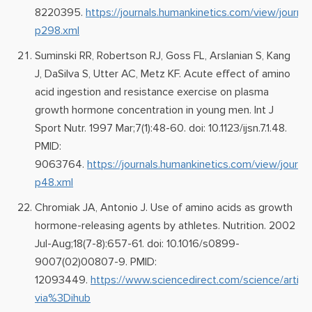
8220395.
https://journals.humankinetics.com/view/journals
p298.xml
Suminski RR, Robertson RJ, Goss FL, Arslanian S, Kang
J, DaSilva S, Utter AC, Metz KF. Acute effect of amino
acid ingestion and resistance exercise on plasma
growth hormone concentration in young men. Int J
Sport Nutr. 1997 Mar;7(1):48-60. doi: 10.1123/ijsn.7.1.48.
PMID:
9063764.
https://journals.humankinetics.com/view/journals
p48.xml
Chromiak JA, Antonio J. Use of amino acids as growth
hormone-releasing agents by athletes. Nutrition. 2002
Jul-Aug;18(7-8):657-61. doi: 10.1016/s0899-
9007(02)00807-9. PMID:
12093449.
https://www.sciencedirect.com/science/art
via%3Dihub