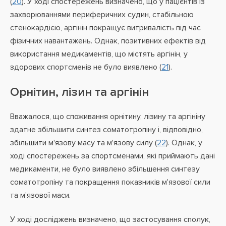
(
20
). У ході спостережень визначено, що у пацієнтів із
захворюваннями периферичних судин, стабільною
стенокардією, аргінін покращує витривалість під час
фізичних навантажень. Однак, позитивних ефектів від
використання медикаментів, що містять аргінін, у
здорових спортсменів не було виявлено (
21
).
Орнітин, лізин та аргінін
Вважалося, що споживання орнітину, лізину та аргініну
здатне збільшити синтез соматотропіну і, відповідно,
збільшити м'язову масу та м'язову силу (
22
). Однак, у
ході спостережень за спортсменами, які приймають дані
медикаменти, не було виявлено збільшення синтезу
соматотропіну та покращення показників м'язової сили
та м'язової маси.
У ході досліджень визначено, що застосування сполук,