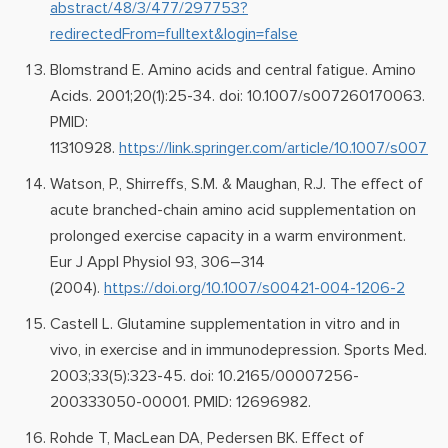
abstract/48/3/477/297753?
redirectedFrom=fulltext&login=false
Blomstrand E. Amino acids and central fatigue. Amino
Acids. 2001;20(1):25-34. doi: 10.1007/s007260170063.
PMID:
11310928.
https://link.springer.com/article/10.1007/s007
Watson, P., Shirreffs, S.M. & Maughan, R.J. The effect of
acute branched-chain amino acid supplementation on
prolonged exercise capacity in a warm environment.
Eur J Appl Physiol 93, 306–314
(2004).
https://doi.org/10.1007/s00421-004-1206-2
Castell L. Glutamine supplementation in vitro and in
vivo, in exercise and in immunodepression. Sports Med.
2003;33(5):323-45. doi: 10.2165/00007256-
200333050-00001. PMID: 12696982.
Rohde T, MacLean DA, Pedersen BK. Effect of