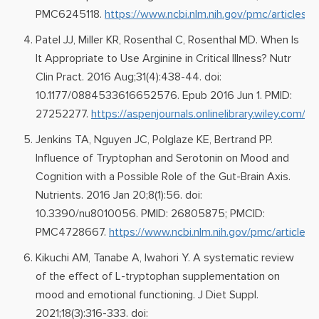
PMC6245118.
https://www.ncbi.nlm.nih.gov/pmc/articles
Patel JJ, Miller KR, Rosenthal C, Rosenthal MD. When Is
It Appropriate to Use Arginine in Critical Illness? Nutr
Clin Pract. 2016 Aug;31(4):438-44. doi:
10.1177/0884533616652576. Epub 2016 Jun 1. PMID:
27252277.
https://aspenjournals.onlinelibrary.wiley.co
Jenkins TA, Nguyen JC, Polglaze KE, Bertrand PP.
Influence of Tryptophan and Serotonin on Mood and
Cognition with a Possible Role of the Gut-Brain Axis.
Nutrients. 2016 Jan 20;8(1):56. doi:
10.3390/nu8010056. PMID: 26805875; PMCID:
PMC4728667.
https://www.ncbi.nlm.nih.gov/pmc/articl
Kikuchi AM, Tanabe A, Iwahori Y. A systematic review
of the effect of L-tryptophan supplementation on
mood and emotional functioning. J Diet Suppl.
2021;18(3):316-333. doi: