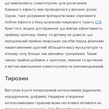
що вивільняють соматотропін, для досягнення
бажаного ефекту, має проводитися у високих дозах.
Однак, таке дозування препаратів може спричинити
побічні ефекти з боку шлунково-кишкового тракту (
23
).
Крім того, жодне дослідження, що вивчає ефективність
прийому орнітину, лізину та аргініну не довело, що
пероральний прийом лікарських засобів перед фізичним
навантаженням здатний збільшити масу мускулатури та
м'язову силу більше, ніж звичайне тренування. Таким
чином, прийом добавок з орнітіном, лізином та аргініном
з метою вивільнення соматотропіну не рекомендований.
Тирозин
Виступає в ролі попередників катехоламінів (адреналін,
норадреналін, дофамін). Надмірне утворення
катехоламінових гормонів може негативно впливати на