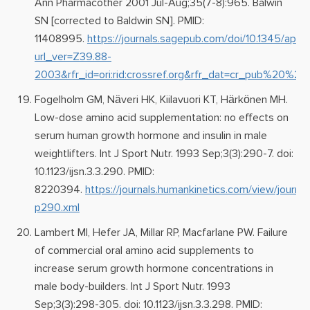
Ann Pharmacother 2001 Jul-Aug;35(7-8):965. Balwin
SN [corrected to Baldwin SN]. PMID:
11408995.
https://journals.sagepub.com/doi/10.1345/aph.
url_ver=Z39.88-
2003&rfr_id=ori:rid:crossref.org&rfr_dat=cr_pub%20%
Fogelholm GM, Näveri HK, Kiilavuori KT, Härkönen MH.
Low-dose amino acid supplementation: no effects on
serum human growth hormone and insulin in male
weightlifters. Int J Sport Nutr. 1993 Sep;3(3):290-7. doi:
10.1123/ijsn.3.3.290. PMID:
8220394.
https://journals.humankinetics.com/view/journals
p290.xml
Lambert MI, Hefer JA, Millar RP, Macfarlane PW. Failure
of commercial oral amino acid supplements to
increase serum growth hormone concentrations in
male body-builders. Int J Sport Nutr. 1993
Sep;3(3):298-305. doi: 10.1123/ijsn.3.3.298. PMID: