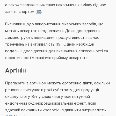
а також завдяки зниженню накопичення аміаку під час
занять спортом (
18
).
Висновки щодо використання лікарських засобів, що
містять аспартат, неоднозначні. Деякі дослідження
демонструють підвищення продуктивності під час
тренувань на витривалість (
19
). Однак необхідні
подальші дослідження для визначення ергогенності та
ефективності механізмів прийому аспартатів.
Аргінін
Препарати з аргініном можуть ергогенно діяти, оскільки
речовина виступає в ролі субстрату для продукції
оксиду азоту. Він, у свою чергу, має потужний
ендогенний судинорозширювальний ефект, який
здатний покращити кровотік і підвищити витривалість