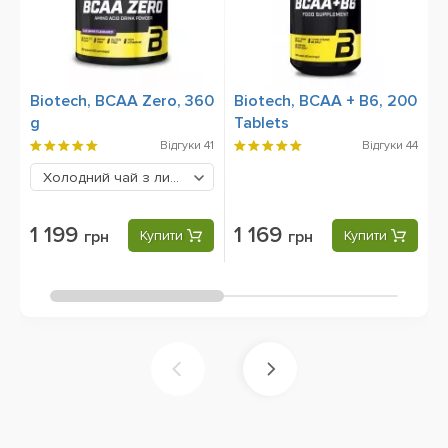
Biotech, BCAA Zero, 360
Biotech, BCAA + B6, 200
M
g
Tablets
2
Відгуки
41
Відгуки
44
Холодний чай з лимоном
1199 грн
1 199
1 169
грн
Купити
грн
Купити