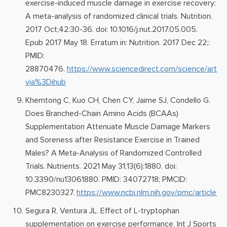
exercise-induced muscle damage in exercise recovery:
A meta-analysis of randomized clinical trials. Nutrition.
2017 Oct;42:30-36. doi: 10.1016/j.nut.2017.05.005.
Epub 2017 May 18. Erratum in: Nutrition. 2017 Dec 22;:
PMID:
28870476.
https://www.sciencedirect.com/science/arti
via%3Dihub
Khemtong C, Kuo CH, Chen CY, Jaime SJ, Condello G.
Does Branched-Chain Amino Acids (BCAAs)
Supplementation Attenuate Muscle Damage Markers
and Soreness after Resistance Exercise in Trained
Males? A Meta-Analysis of Randomized Controlled
Trials. Nutrients. 2021 May 31;13(6):1880. doi:
10.3390/nu13061880. PMID: 34072718; PMCID:
PMC8230327.
https://www.ncbi.nlm.nih.gov/pmc/article
Segura R, Ventura JL. Effect of L-tryptophan
supplementation on exercise performance. Int J Sports