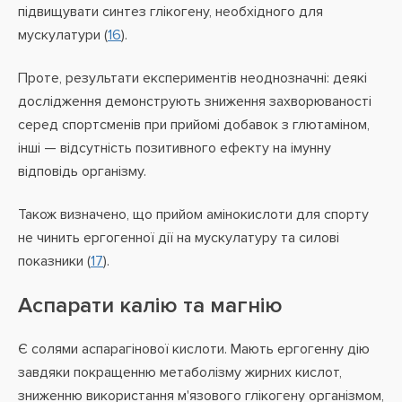
підвищувати синтез глікогену, необхідного для
мускулатури (
16
).
Проте, результати експериментів неоднозначні: деякі
дослідження демонструють зниження захворюваності
серед спортсменів при прийомі добавок з глютаміном,
інші — відсутність позитивного ефекту на імунну
відповідь організму.
Також визначено, що прийом амінокислоти для спорту
не чинить ергогенної дії на мускулатуру та силові
показники (
17
).
Аспарати калію та магнію
Є солями аспарагінової кислоти. Мають ергогенну дію
завдяки покращенню метаболізму жирних кислот,
зниженню використання м'язового глікогену організмом,