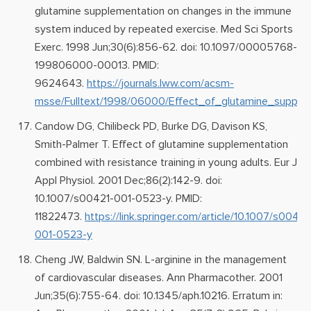
glutamine supplementation on changes in the immune
system induced by repeated exercise. Med Sci Sports
Exerc. 1998 Jun;30(6):856-62. doi: 10.1097/00005768-
199806000-00013. PMID:
9624643.
https://journals.lww.com/acsm-
msse/Fulltext/1998/06000/Effect_of_glutamine_supplem
Candow DG, Chilibeck PD, Burke DG, Davison KS,
Smith-Palmer T. Effect of glutamine supplementation
combined with resistance training in young adults. Eur J
Appl Physiol. 2001 Dec;86(2):142-9. doi:
10.1007/s00421-001-0523-y. PMID:
11822473.
https://link.springer.com/article/10.1007/s00421
001-0523-y
Cheng JW, Baldwin SN. L-arginine in the management
of cardiovascular diseases. Ann Pharmacother. 2001
Jun;35(6):755-64. doi: 10.1345/aph.10216. Erratum in: