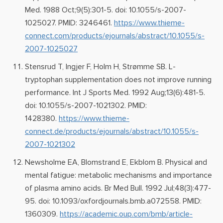
Med. 1988 Oct;9(5):301-5. doi: 10.1055/s-2007-
1025027. PMID: 3246461.
https://www.thieme-
connect.com/products/ejournals/abstract/10.1055/s-
2007-1025027
Stensrud T, Ingjer F, Holm H, Strømme SB. L-
tryptophan supplementation does not improve running
performance. Int J Sports Med. 1992 Aug;13(6):481-5.
doi: 10.1055/s-2007-1021302. PMID:
1428380.
https://www.thieme-
connect.de/products/ejournals/abstract/10.1055/s-
2007-1021302
Newsholme EA, Blomstrand E, Ekblom B. Physical and
mental fatigue: metabolic mechanisms and importance
of plasma amino acids. Br Med Bull. 1992 Jul;48(3):477-
95. doi: 10.1093/oxfordjournals.bmb.a072558. PMID:
1360309.
https://academic.oup.com/bmb/article-