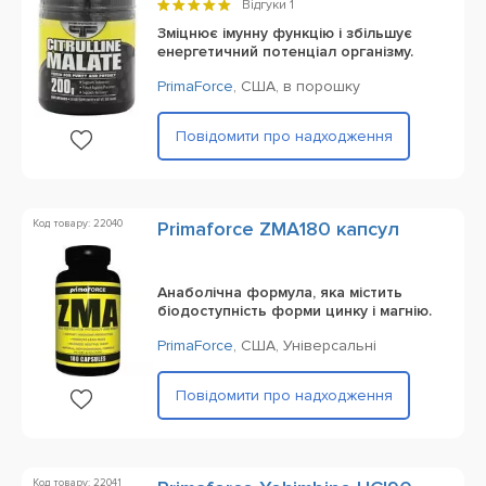
Відгуки
1
Зміцнює імунну функцію і збільшує
енергетичний потенціал організму.
PrimaForce
,
США,
в порошку
Повідомити про надходження
Код товару: 22040
Primaforce ZMA180 капсул
Анаболічна формула, яка містить
біодоступність форми цинку і магнію.
PrimaForce
,
США,
Універсальні
Повідомити про надходження
Код товару: 22041