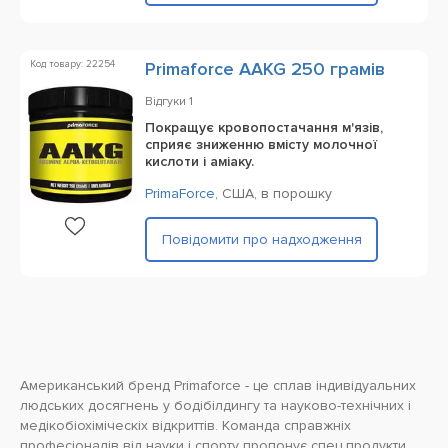
Код товару: 22254
Primaforce AAKG 250 грамів
Відгуки
1
Покращує кровопостачання м'язів,
сприяє зниженню вмісту молочної
кислоти і аміаку.
PrimaForce
,
США,
в порошку
Повідомити про надходження
Американський бренд Primaforce - це сплав індивідуальних
людських досягнень у бодібілдингу та науково-технічних і
медікобіохіміческіх відкриттів. Команда справжніх
професіоналів від науки і спорту пропонує спец продукти