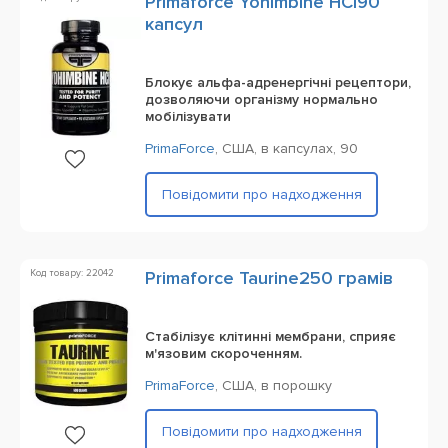
Primaforce Yohimbine HCl90
капсул
Блокує альфа-адренергічні рецептори,
дозволяючи організму нормально
мобілізувати
PrimaForce
,
США,
в капсулах,
90
Повідомити про надходження
Код товару: 22042
Primaforce Taurine250 грамів
Cтабілізує клітинні мембрани, сприяє
м'язовим скороченням.
PrimaForce
,
США,
в порошку
Повідомити про надходження