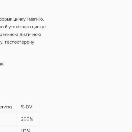
форми цинку і магнію.
 й утилізацію цинку і
уральною дієтичною
у, тестостерону
я.
erving
% DV
200%
113%