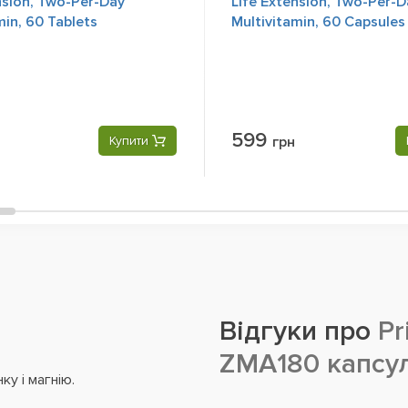
nsion, Two-Per-Day
Life Extension, Two-Per-D
min, 60 Tablets
Multivitamin, 60 Capsules
599
Купити
грн
Відгуки про
Pr
ZMA180 капсу
у і магнію.