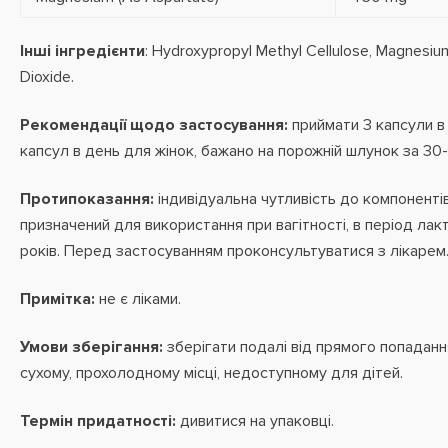
Інші інгредієнти
: Hydroxypropyl Methyl Cellulose, Magnesium
Dioxide.
Рекомендації щодо застосування:
приймати 3 капсули в 
капсул в день для жінок, бажано на порожній шлунок за 30
Протипоказання:
індивідуальна
чутливість до компоненті
призначений для використання при вагітності, в період лакта
років. Перед застосуванням проконсультуватися з лікарем
Примітка:
не є ліками.
Умови зберігання:
зберігати подалі від прямого попаданн
сухому, прохолодному місці, недоступному для дітей.
Термін придатності:
дивитися на упаковці.