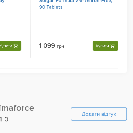
ay
Solgar, Formula VM-75 Iron-Free,
90 Tablets
1 099
Купити
грн
Купити
imaforce
Додати відгук
л
0