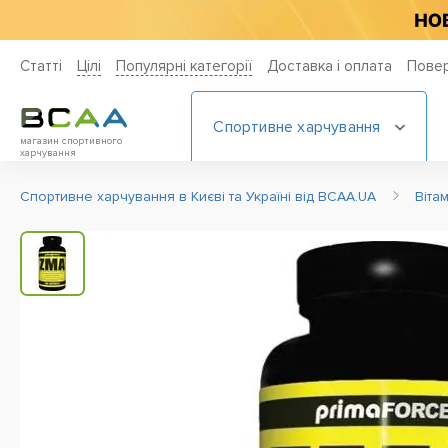
Статті
Цiлi
Популярні категорії
Доставка і оплата
Повер
Спортивне харчування
магазин спортивного
харчування
Спортивне харчування в Києві та Україні від BCAA.UA
Віта