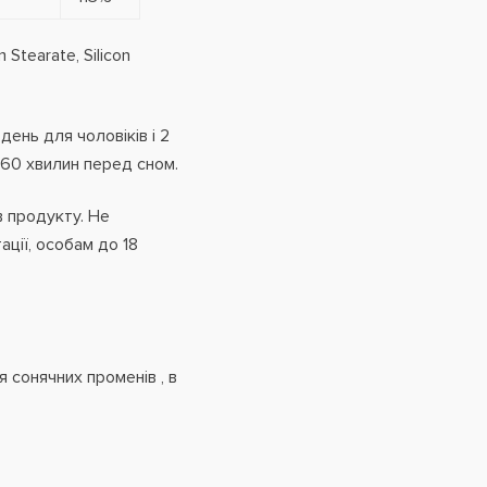
 Stearate, Silicon
день для чоловіків і 2
-60 хвилин перед сном.
в продукту. Не
ції,
особам до 18
.
я сонячних променів , в