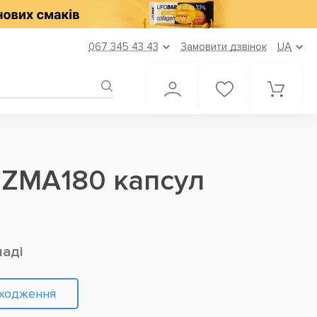
067 345 43 43
Замовити дзвінок
UA
e ZMA180 капсул
ладі
дходження