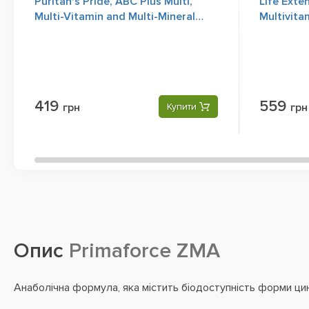
Puritan's Pride, ABC Plus Multi,
Life Exte
Multi-Vitamin and Multi-Mineral
Multivita
Formula, 100 Сoated Tablets
419
559
грн
Купити
грн
Опис
Primaforce ZMA
Анаболічна формула, яка містить біодоступність форми цинк