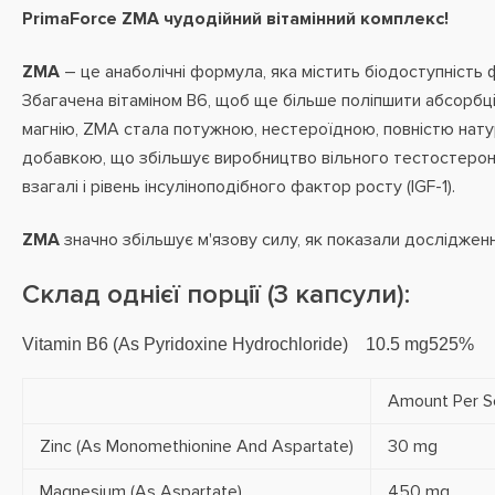
PrimaForce ZMA чудодійний вітамінний комплекс!
ZMA
– це анаболічні формула, яка містить біодоступність 
Збагачена вітаміном B6, щоб ще більше поліпшити абсорбцію
магнію, ZMA стала потужною, нестероїдною, повністю нат
добавкою, що збільшує виробництво вільного тестостерон
взагалі і рівень інсуліноподібного фактор росту (IGF-1).
ZMA
значно збільшує м'язову силу, як показали дослідженн
Склад однієї порції (3 капсули):
Vitamin B6 (As Pyridoxine Hydrochloride) 10.5 mg525%
Amount Per S
Zinc (As Monomethionine And Aspartate)
30 mg
Magnesium (As Aspartate)
450 mg