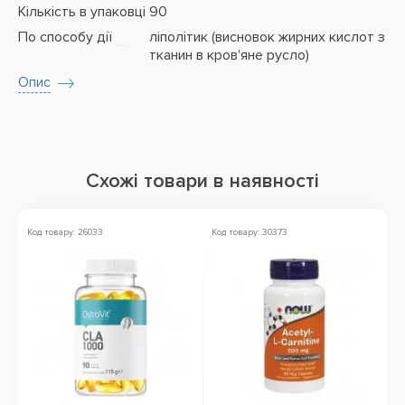
Кількість в упаковці
90
По способу дії
ліполітик (висновок жирних кислот з
тканин в кров'яне русло)
Опис
Схожі товари в наявності
Код товару: 26033
Код товару: 30373
Ко