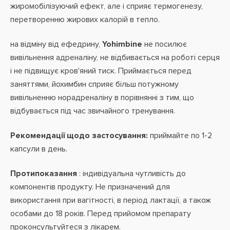
жиромобілізуючий ефект, але і сприяє термогенезу,
перетворенню жирових калорій в тепло.
на відміну від ефедрину,
Yohimbine
не посилює
вивільнення адреналіну, не відбивається на роботі серця
і не підвищує кров'яний тиск. Приймається перед
заняттями, йохимбин сприяє більш потужному
вивільненню норадреналіну в порівнянні з тим, що
відбувається під час звичайного тренування.
Рекомендації щодо застосування:
приймайте по 1-2
капсули в день.
Протипоказання
: індивідуальна
чутливість до
компонентів продукту. Не призначений для
використання при вагітності, в період лактації,
а також
особами до 18 років. Перед прийомом препарату
проконсультуйтеся з лікарем.