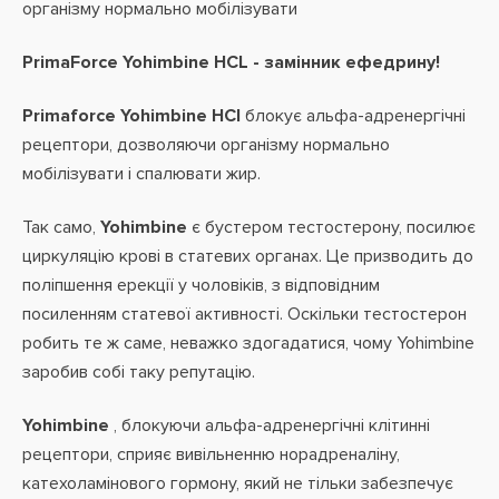
організму нормально мобілізувати
PrimaForce Yohimbine HCL - замінник ефедрину!
Primaforce Yohimbine HCl
блокує альфа-адренергічні
рецептори, дозволяючи організму нормально
мобілізувати і спалювати жир.
Так само,
Yohimbine
є бустером тестостерону, посилює
циркуляцію крові в статевих органах. Це призводить до
поліпшення ерекції у чоловіків, з відповідним
посиленням статевої активності. Оскільки тестостерон
робить те ж саме, неважко здогадатися, чому Yohimbine
заробив собі таку репутацію.
Yohimbine
, блокуючи альфа-адренергічні клітинні
рецептори, сприяє вивільненню норадреналіну,
катехоламінового гормону, який не тільки забезпечує