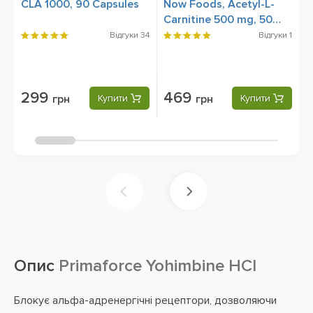
CLA 1000, 90 Capsules
Now Foods, Acetyl-L-
N
Carnitine 500 mg, 50
5
Veg Capsules
C
Відгуки
34
Відгуки
1
299
469
грн
Купити
грн
Купити
Опис
Primaforce Yohimbine HCl
Блокує альфа-адренергічні рецептори, дозволяючи