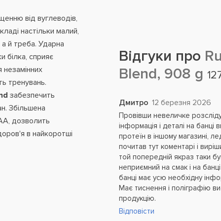
щенню від вуглеводів,
складі настільки малий,
 а й треба. Ударна
Відгуки про
Ru
и білка, сприяє
 незамінних
Blend, 908 g
12
ть тренувань.
nd
забезпечить
Дмитро
12 березня 2026
ан. Збільшена
Провівши невеличке розслідув
CAA, дозволить
інформація і деталі на банці
доров'я в найкоротші
протеїн в іншому магазині, ле
почитав тут коментарі і виріш
той попередній якраз таки був
неприємний на смак і на банц
банці має усю необхідну інфор
Має тиснення і поліграфію вис
продукцію.
Відповісти