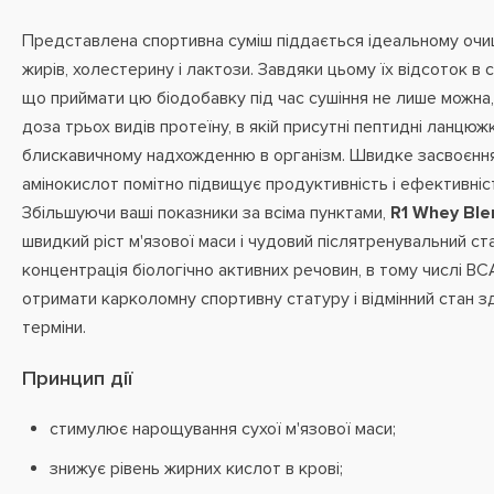
Представлена ​​спортивна суміш піддається ідеальному очи
жирів, холестерину і лактози. Завдяки цьому їх відсоток в 
що приймати цю біодобавку під час сушіння не лише можна,
доза трьох видів протеїну, в якій присутні пептидні ланцюжк
блискавичному надхожденню в організм. Швидке засвоєння
амінокислот помітно підвищує продуктивність і ефективніс
Збільшуючи ваші показники за всіма пунктами,
R1 Whey Ble
швидкий ріст м'язової маси і чудовий післятренувальний ст
концентрація біологічно активних речовин, в тому числі B
отримати карколомну спортивну статуру і відмінний стан з
терміни.
Принцип дії
стимулює нарощування сухої м'язової маси;
знижує рівень жирних кислот в крові;