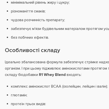
мінімімальний рівень жиру і цукру;
різноманіття смаків;
чудова розчинність препарату;
забезпечує м'язи будівельним матеріалом протягом усь
без побічних ефектів.
Особливості складу
Ідеально збалансована формула забезпечує стрімке надхо
організм. І при цьому підживлює амінокислотами протягом 
складу біодобавки
R1 Whey Blend
входять:
комплекс амінокислот BCAA (ізолейцин, лейцин і валін);
глютамін;
протеїн трьох видів: