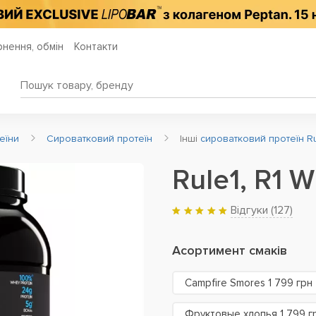
нення, обмін
Контакти
еїни
Сироватковий протеїн
Інші
сироватковий протеїн Ru
Rule1, R1 
Відгуки (
127
)
Асортимент смаків
Campfire Smores 1 799 грн
Фруктовые хлопья 1 799 г