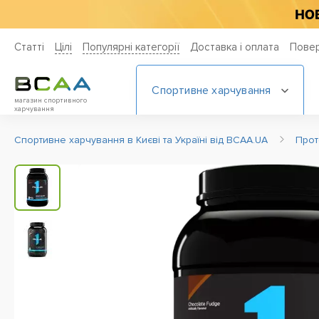
Статті
Цiлi
Популярні категорії
Доставка і оплата
Повер
Спортивне харчування
магазин спортивного
харчування
Спортивне харчування в Києві та Україні від BCAA.UA
Прот