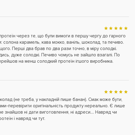
протеїн через те, що були вимоги в першу чергу до гарного
: солона карамель, кава мокко, ваніль, шоколад, та печиво.
ого. Перші два брав по два рази точно, в міру солодкі.
ись, дуже солодкі. Печиво чомусь не зайшло взагалі. По
перейшов на менш солодкий протеїн ігшого виробника.
олад (не треба, у накладній пише банан). Смак може бути,
ами-перевірити оригінальність продукту нереально. Є лише
е знайшов ні дати виготовлення, ні адреси.... Навряд чи
отеїн і навряд чи тут.