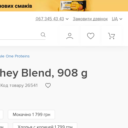
067 345 43 43
Замовити дзвінок
UA
le One Proteins
Whey Blend, 908 g
Код товару 26541
Мокачіно 1 799 грн
рн
Хлопья с корицей 1 799 грн