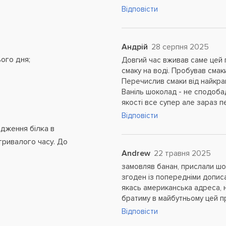
Відповісти
Андрій
28 серпня 2025
ого дня;
Довгий час вживав саме цей 
смаку на воді. Пробував смаки
Перечислив смаки від найкращ
Ваніль шоколад - не сподобад
якості все супер але зараз 
Відповісти
дження білка в
тривалого часу. До
Andrew
22 травня 2025
замовляв банан, прислали шок
згоден із попередніми допис
якась американська адреса, н
братиму в майбутньому цей пр
Відповісти