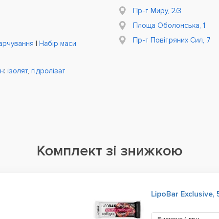
Пр-т Миру, 2/3
Площа Оболонська, 1
Пр-т Повітряних Сил, 7
арчування
|
Набір маси
їн
:
ізолят
,
гідролізат
Комплект зі знижкою
LipoBar Exclusive, 