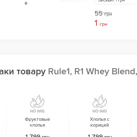
Бисквит
1 грн
+
55
грн
1
грн
маки товару
Rule1, R1 Whey Blend
Фруктовые
Хлопья с
хлопья
корицей
1 799
1 799