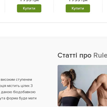
грн
грн
Купити
Купити
Статті про
Rule
з високим ступенем
ія містить цілих 3
. З даною біодобавкою
нута форма буде мати