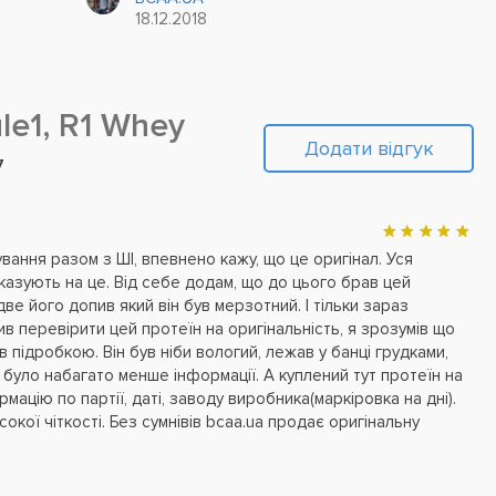
продається. Але знову ж, подивившись на...
18.12.2018
le1, R1 Whey
Додати відгук
7
ання разом з ШІ, впевнено кажу, що це оригінал. Уся
 вказують на це. Від себе додам, що до цього брав цей
две його допив який він був мерзотний. І тільки зараз
ив перевірити цей протеїн на оригінальність, я зрозумів що
 підробкою. Він був ніби вологий, лежав у банці грудками,
і було набагато менше інформації. А куплений тут протеїн на
мацію по партії, даті, заводу виробника(маркіровка на дні).
окої чіткості. Без сумнівів bcaa.ua продає оригінальну