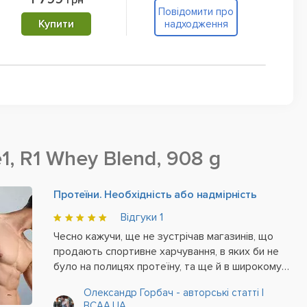
грн
Повідомити про
П
Купити
надходження
1, R1 Whey Blend, 908 g
Протеїни. Необхідність або надмірність
Відгуки
1
Чесно кажучи, ще не зустрічав магазинів, що
продають спортивне харчування, в яких би не
було на полицях протеїну, та ще й в широкому
асортименті. Напрошується простий, як ложка,
Олександр Горбач - авторські статті |
висновок - цей товар популярний і добре
BCAA.UA