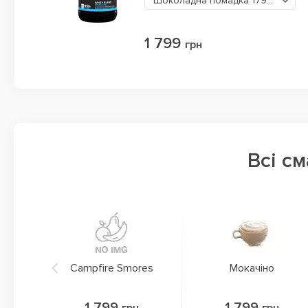
Шоколадна помадка
1799 грн
1 799
грн
Всі с
Campfire Smores
Мокачіно
1 799
1 799