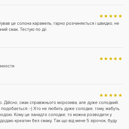
бував це солона карамель, гарно розчиняється і швидко, не
ний смак. Тестую по дії
инности
о. Дійсно, смак справжнього морозива, але дуже солодкий.
подобається :-) Хто не любить дуже солодке, тому, мабуть,
водою. Кому це занадто солодке, то можна розводити у
е додаю креатин без смаку. Так що від мене 5 зірочок, буду