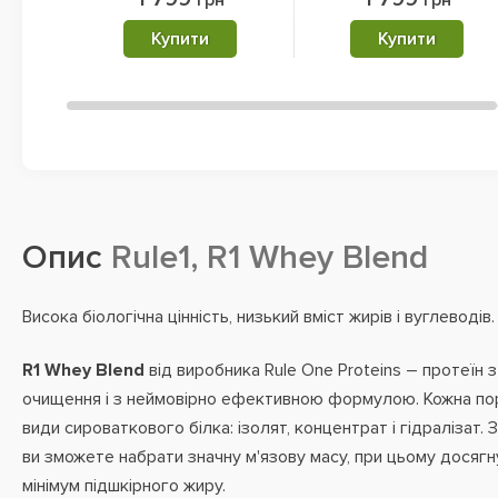
грн
грн
Купити
Купити
Опис
Rule1, R1 Whey Blend
Висока біологічна цінність, низький вміст жирів і вуглеводів.
R1 Whey Blend
від виробника Rule One Proteins – протеїн 
очищення і з неймовірно ефективною формулою. Кожна порц
види сироваткового білка: ізолят, концентрат і гідралізат
ви зможете набрати значну м'язову масу, при цьому досяг
мінімум підшкірного жиру.