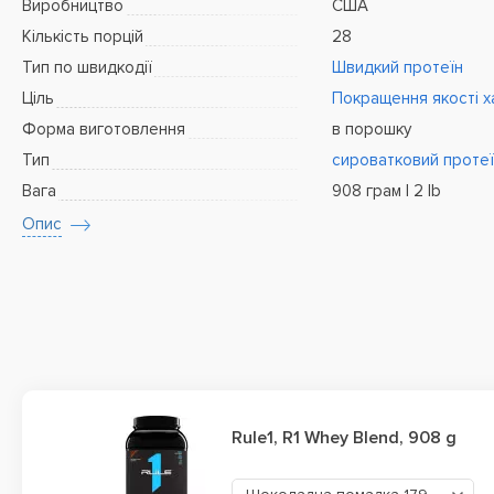
Виробництво
США
Кількість порцій
28
Тип по швидкодії
Швидкий протеїн
Ціль
Покращення якості х
Форма виготовлення
в порошку
Тип
сироватковий проте
Вага
908 грам | 2 lb
Опис
Rule1, R1 Whey Blend, 908 g