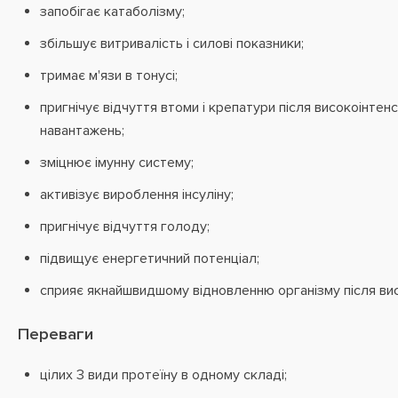
запобігає катаболізму;
збільшує витривалість і силові показники;
тримає м'язи в тонусі;
пригнічує відчуття втоми і крепатури після високоінтен
навантажень;
зміцнює імунну систему;
активізує вироблення інсуліну;
пригнічує відчуття голоду;
підвищує енергетичний потенціал;
сприяє якнайшвидшому відновленню організму після ви
Переваги
цілих 3 види протеїну в одному складі;