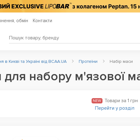
нення, обмін
Контакти
 в Києві та Україні від BCAA.UA
Протеїни
Набір маси
 для набору м'язової м
Товари за 1 грн
NEW
Перейти у розділ