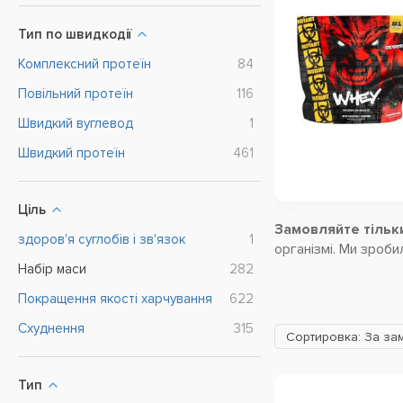
Тип по швидкодії
Комплексний протеїн
84
Повільний протеїн
116
Швидкий вуглевод
1
Швидкий протеїн
461
Ціль
Замовляйте тільки
здоров'я суглобів і зв'язок
1
організмі. Ми зроб
Набір маси
282
Покращення якості харчування
622
Схуднення
315
Сортировка: За за
Тип