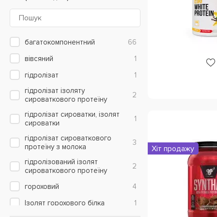
Inner Armour Sports Nutrition
2
IronMaxx
4
Jay Cutler
1
багатокомпонентний
66
Kevin Levrone
7
вівсяний
1
Labrada
1
гідролізат
1
Mammut Nutrition
1
гідролізат ізоляту
2
сироваткового протеїну
Mars Chocolate Drinks and
1
Treats
гідролізат сироватки, ізолят
1
сироватки
Mass Fitness (Performance
2
Nutrition)
гідролізат сироваткового
3
протеїну з молока
Хіт продажу
Maxler
1
гідролізований ізолят
2
Mex Nutrition
3
сироваткового протеїну
MST
4
гороховий
4
Multipower
2
Ізолят горохового білка
1