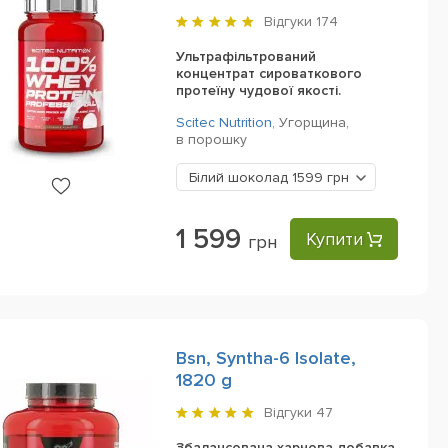
Professional, 920 g
Відгуки
174
Ультрафільтрований
концентрат сироваткового
протеїну чудової якості.
Scitec Nutrition
,
Угорщина,
в порошку
Білий шоколад
1599 грн
1 599
Купити
грн
Bsn, Syntha-6 Isolate,
1820 g
Відгуки
47
Збалансована харчова добавка,