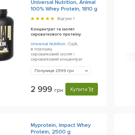
Universal Nutrition, Animal
100% Whey Protein, 1810 g
Відгуки
1
Концентрат та ізолят
сироваткового протеїну.
Universal Nutrition
,
США,
в порошку,
сироватковий ізолят і
сироватковий концентрат
Полуниця
2999 грн
2 999
Купити
грн
Myprotein, Impact Whey
Protein, 2500 g