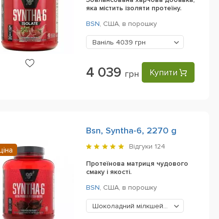
яка містить ізоляти протеїну.
BSN
,
США,
в порошку
Ваніль
4039 грн
4 039
Купити
грн
Bsn, Syntha-6, 2270 g
Відгуки
124
ціна
Протеїнова матриця чудового
смаку і якості.
BSN
,
США,
в порошку
Шоколадний мілкшейк
3459 грн