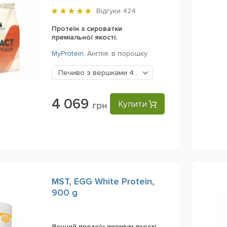
Відгуки
424
Протеїн з сироватки
преміальної якості.
MyProtein
,
Англія,
в порошку
Печиво з вершками
4069 грн
4 069
Купити
грн
MST, EGG White Protein,
900 g
Яєчний протеїн преміум якості.