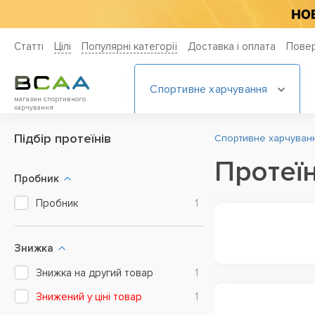
Статті
Цiлi
Популярні категорії
Доставка і оплата
Повер
Спортивне харчування
магазин спортивного
харчування
Підбір протеїнів
Спортивне харчування
Протеїн
Пробник
Пробник
1
Знижка
Знижка на другий товар
1
Знижений у ціні товар
1