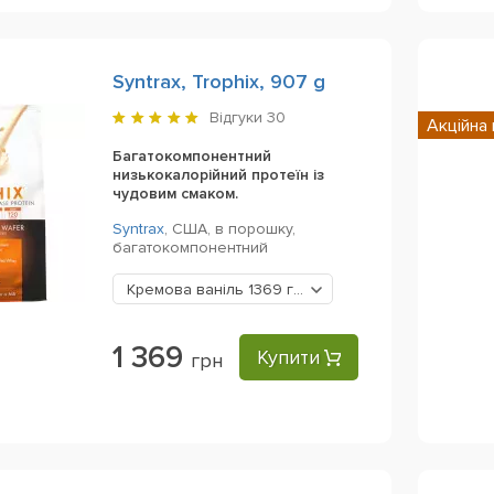
Syntrax, Trophix, 907 g
Відгуки
30
Акційна 
Багатокомпонентний
низькокалорійний протеїн із
чудовим смаком.
Syntrax
,
США,
в порошку,
багатокомпонентний
Кремова ваніль
1369 грн
1 369
Купити
грн