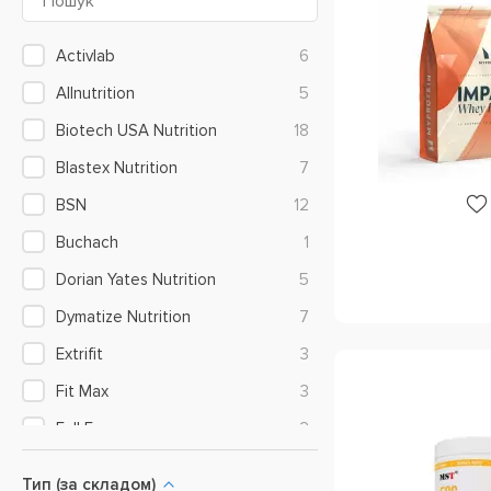
Яловичий протеїн
11
Activlab
6
Allnutrition
5
Biotech USA Nutrition
18
Blastex Nutrition
7
BSN
12
Buchach
1
Dorian Yates Nutrition
5
Dymatize Nutrition
7
Extrifit
3
Fit Max
3
Full Force
2
Gaspari Nutrition
2
Тип (за складом)