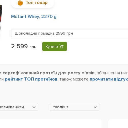
Топ товар
Mutant Whey, 2270 g
Шоколадна помадка
2599 грн
2 599
грн
Купити
 сертифікований протеїн для росту м'язів,
збільшення витр
или
рейтинг ТОП протеїнов
, також можете
прочитати відгу
мовчуванням
таблиця