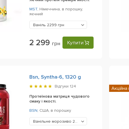
MST
,
Німеччина,
в порошку,
яєчний
Ваніль
2299 грн
2 299
Купити
грн
Bsn, Syntha-6, 1320 g
Відгуки
124
Акційна 
Протеїнова матриця чудового
смаку і якості.
BSN
,
США,
в порошку
Ванільне морозиво
2219 грн