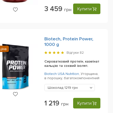
3 459
Купити
грн
Biotech, Protein Power,
1000 g
ціна
Відгуки
82
Сироватковий протеїн, казеїнат
кальцію та соєвий ізолят.
Biotech USA Nutrition
,
Угорщина,
в порошку,
багатокомпонентний
Шоколад
1219 грн
1 219
Купити
грн