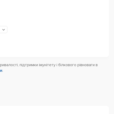
ивалості, підтримки імунітету і білкового рівноваги в
ки
.