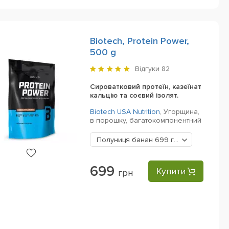
Biotech, Protein Power,
500 g
Відгуки
82
Сироватковий протеїн, казеїнат
кальцію та соєвий ізолят.
Biotech USA Nutrition
,
Угорщина,
в порошку,
багатокомпонентний
Полуниця банан
699 грн
699
Купити
грн