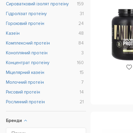
Cироватковий ізолят протеїну
159
Гідролізат протеїну
31
Гороховий протеїн
24
Казеїн
48
Комплексний протеїн
84
Конопляний протеїн
3
Концентрат протеїну
160
Міцелярний казеїн
15
Молочний протеїн
7
Рисовий протеїн
14
Рослинний протеїн
21
Сироватковий протеїн
262
Бренди
Соєвий протеїн
18
Яєчний протеїн
8