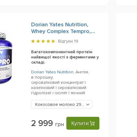
Dorian Yates Nutrition,
Whey Complex Tempro,
2270 g
Відгуки
19
Багатокомпонентний протеїн
найвищої якості з ферментами у
складі.
Dorian Yates Nutrition
,
Англія,
в порошку,
сироватковий концентрат |
казеїновий | сироватковий
гідролізат і ізолят | яєчний
Кокосовое молоко
2999 грн
2 999
Купити
грн