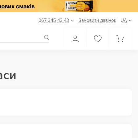
067 345 43 43
Замовити дзвінок
UA
аси