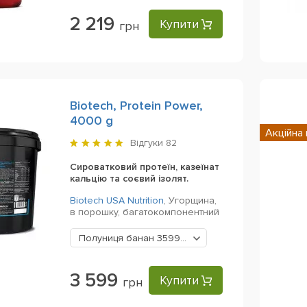
2 219
Купити
грн
Biotech, Protein Power,
4000 g
Акційна 
Відгуки
82
Сироватковий протеїн, казеїнат
кальцію та соєвий ізолят.
Biotech USA Nutrition
,
Угорщина,
в порошку,
багатокомпонентний
Полуниця банан
3599 грн
3 599
Купити
грн