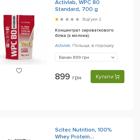
Activlab, WPC 80
Standard, 700 g
Відгуки
2
Концентрат сироваткового
білка (з молока).
Activlab
,
Польща,
в порошку
Банан
899 грн
899
Купити
грн
Scitec Nutrition, 100%
Whey Protein