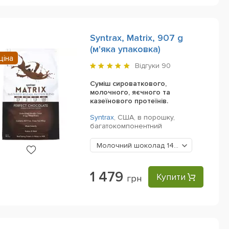
Syntrax, Matrix, 907 g
(м'яка упаковка)
ціна
Відгуки
90
Суміш сироваткового,
молочного, яєчного та
казеїнового протеїнів.
Syntrax
,
США,
в порошку,
багатокомпонентний
Молочний шоколад
1479 грн
1 479
Купити
грн