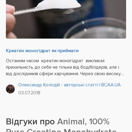
Креатин моногідрат як приймати
Останнім часом креатин моногідрат викликає
прихильність до себе не тільки від бодібілдерів, але і
від дослідників сфери харчування. Через свою високу
ефективність і популярність існує величезна кількість
Олександр Колодій - авторські статті | BCAA.UA
різних авторських методик, часто...
03.07.2018
Відгуки про
Animal, 100%