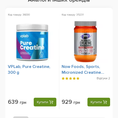
Код товару: 36030
Код товару: 35231
Ко
VPLab, Pure Creatine,
Now Foods, Sports,
B
300 g
Micronized Creatine
g
Monohydrate, 500 g
Відгуки
2
А
639
929
грн
Купити
грн
Купити