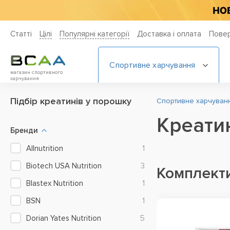
Статті
Цiлi
Популярні категорії
Доставка і оплата
Повер
Спортивне харчування
магазин спортивного
харчування
Підбір креатинів у порошку
Спортивне харчування
Креатин
Бренди
Allnutrition
1
Biotech USA Nutrition
3
Комплекти
Blastex Nutrition
1
BSN
1
Dorian Yates Nutrition
5