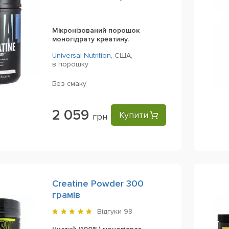
Powder, 1000 g
Мікронізований порошок
моногідрату креатину.
Universal Nutrition
,
США,
в порошку
Без смаку
2 059
Купити
грн
Creatine Powder 300
грамів
Відгуки
98