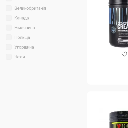
Полуниця Ківі
Великобританія
Полуниця лайм
Канада
Суниця
Німеччина
Тропічний
Польща
Тропічний шторм
Угорщина
Черная смородина и вишня
Чехія
Чорна смородина
Яблоко-клюква
Ягідний
Ягідний вибух