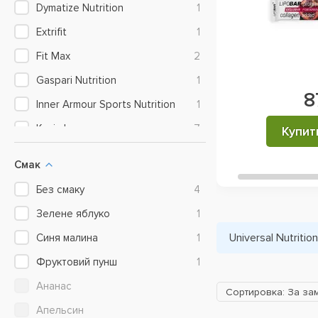
Dymatize Nutrition
1
Extrifit
1
Fit Max
2
Gaspari Nutrition
1
8
Inner Armour Sports Nutrition
1
Kevin Levrone
7
Купит
Mass Fitness (Performance
1
Nutrition)
Смак
MST
3
Без смаку
4
Muscle Pharm
1
Зелене яблуко
1
Mutant (Fit Foods)
4
Universal Nutrition
Синя малина
1
MyProtein
4
Фруктовий пунш
1
NOW Foods (USA)
1
Ананас
Сортировка: За за
Nutrend
3
Апельсин