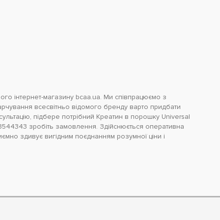
ного інтернет-магазину bcaa.ua. Ми співпрацюємо з
арчування всесвітньо відомого бренду варто придбати
ультацію, підбере потрібний Креатин в порошку Universal
3544343 зробіть замовлення. Здійснюється оперативна
приємно здивує вигідним поєднанням розумної ціни і