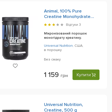
Animal, 100% Pure
Creatine Monohydrate
Powder, 500 g
Відгуки
3
Мікронізований порошок
моногідрату креатину.
Universal Nutrition
,
США,
в порошку
Без смаку
1 159
Купити
грн
Universal Nutrition,
Creatine, 500 g