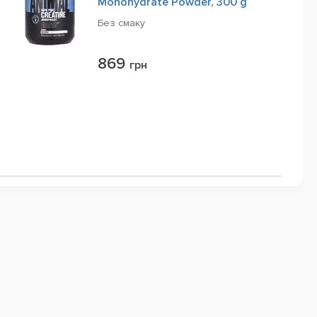
Monohydrate Powder, 300 g
Без смаку
869
грн