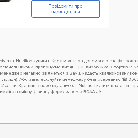
Повідомити про
надходження
iversal Nutrition купити в Києві можна за допомогою спеціалізова
остачальниками, пропонуємо вигідні ціни виробника. Спортивне х
Менеджер негайно зв'яжеться з Вами, надасть кваліфіковану конс
л Нутришн). Або зателефонуйте менеджеру безпосередньо ☎ 066
 України. Креатин в порошку Universal Nutrition купити варто, він 
дтримуйте відмінну фізичну форму разом з BCAA.UA