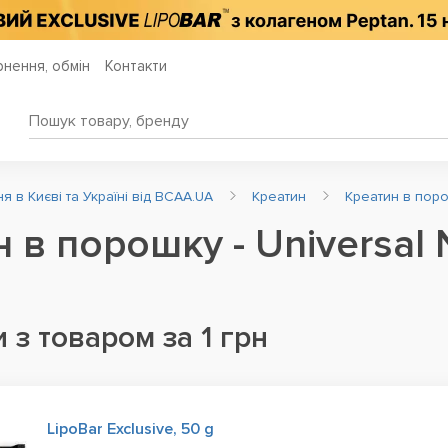
нення, обмін
Контакти
 в Києві та Україні від BCAA.UA
Креатин
Креатин в пор
 в порошку - Universal N
 з товаром за 1 грн
LipoBar Exclusive, 50 g