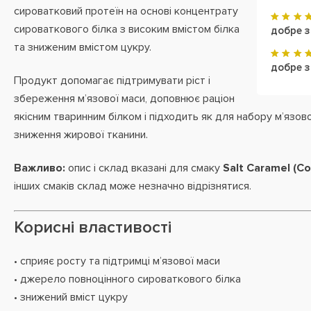
сироватковий протеїн на основі концентрату
сироваткового білка з високим вмістом білка
добре з
та зниженим вмістом цукру.
добре 
Продукт допомагає підтримувати ріст і
збереження м’язової маси, доповнює раціон
якісним тваринним білком і підходить як для набору м’язової
зниження жирової тканини.
Важливо:
опис і склад вказані для смаку
Salt Caramel (С
інших смаків склад може незначно відрізнятися.
Корисні властивості
• сприяє росту та підтримці м’язової маси
• джерело повноцінного сироваткового білка
• знижений вміст цукру