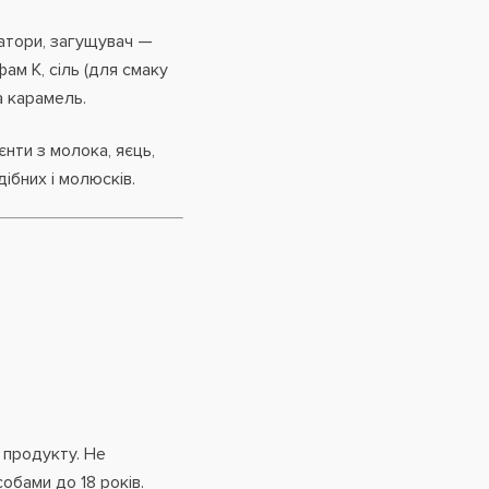
атори, загущувач —
ам K, сіль (для смаку
а карамель.
нти з молока, яєць,
дібних і молюсків.
 продукту. Не
собами до 18 років.