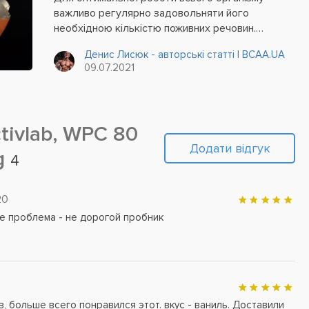
важливо регулярно задовольняти його
необхідною кількістю поживних речовин.
Одними з найважливіших нутрієнтів вважаються
Денис Лисюк - авторські статті | BCAA.UA
саме білки (протеїни). Вони є не лише основним
09.07.2021
«будівельним» матеріалом для створення
клітин,...
tivlab, WPC 80
Додати відгук
 g
4
20
е проблема - не дорогой пробник
, больше всего понравился этот. вкус - ваниль. Доставили