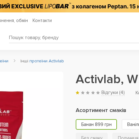
нення, обмін
Контакти
еїни
Інші
протеїни Activlab
Activlab, 
Відгуки (
4
)
К
Асортимент смаків
Банан 899 грн
Ваніл
Без смаку
Полуниця