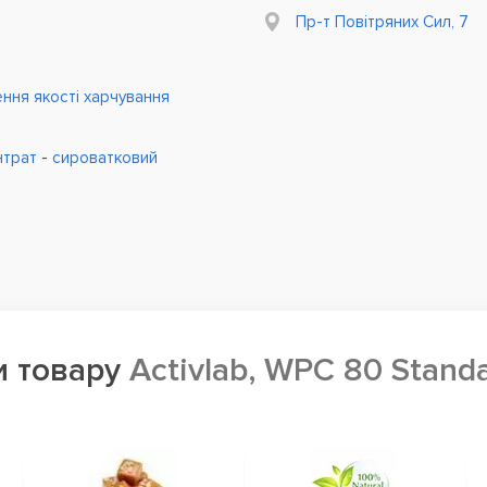
Пр-т Повітряних Сил, 7
ння якості харчування
нтрат
-
сироватковий
и товару
Activlab, WPC 80 Standa