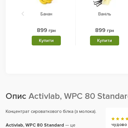
Банан
Ваніль
899
899
грн
грн
Купити
Купити
Опис
Activlab, WPC 80 Standa
Концентрат сироваткового білка (з молока).
чудово 
Activlab, WPC 80 Standard
— це