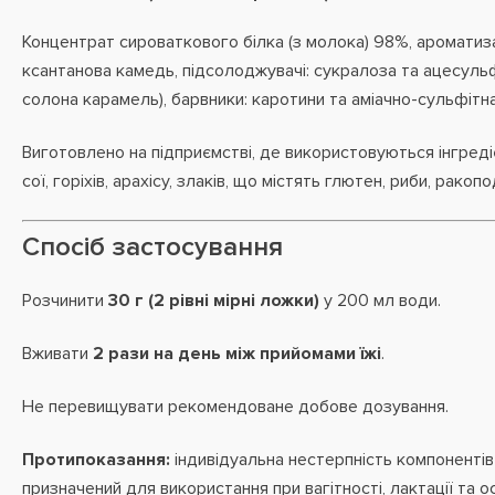
Концентрат сироваткового білка (з молока) 98%, ароматиз
ксантанова камедь, підсолоджувачі: сукралоза та ацесульф
солона карамель), барвники: каротини та аміачно-сульфітн
Виготовлено на підприємстві, де використовуються інгредіє
сої, горіхів, арахісу, злаків, що містять глютен, риби, ракопо
Спосіб застосування
Розчинити
30 г (2 рівні мірні ложки)
у 200 мл води.
Вживати
2 рази на день між прийомами їжі
.
Не перевищувати рекомендоване добове дозування.
Протипоказання:
індивідуальна нестерпність компонентів
призначений для використання при вагітності, лактації та о