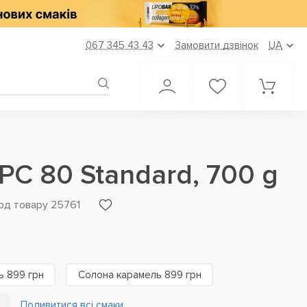
067 345 43 43
Замовити дзвінок
UA
WPC 80 Standard, 700 g
од товару 25761
ь 899 грн
Солона карамель 899 грн
Подивитися всі смаки