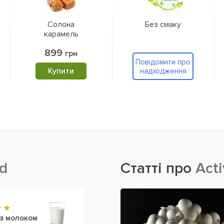
Солона
Без смаку
карамель
899
грн
Повідомити про
Купити
надходження
rd
Статті про
Acti
з молоком