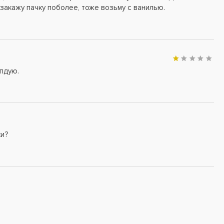
 закажу пачку поболее, тоже возьму с ванилью.
пдую.
ки?