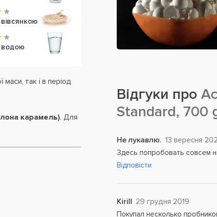
 вівсянкою
з водою
 маси, так і в період
Відгуки про
Ac
Standard, 700
олона карамель)
. Для
Не лукавлю.
13 вересня 20
Здесь попробовать совсем н
Відповісти
Kirill
29 грудня 2019
Покупал несколько пробников