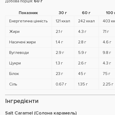
Добова порція:
60 г
Показник
30 г
60 г
100 
Енергетична цінність
121 ккал
242 ккал
403 к
Жири
2.1 г
4.3 г
7.1 г
Насичені жири
1.4 г
2.8 г
4.6 г
Вуглеводи
2.9 г
5.9 г
9.8 г
Цукри
1.3 г
2.6 г
4.3 г
Білок
23 г
45 г
75 г
Сіль
0.67 г
1.35 г
2.25 г
Інгредієнти
Salt Caramel (Солона карамель)