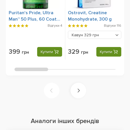
Puritan's Pride, Ultra
Ostrovit, Creatine
M
Man™ 50 Plus, 60 Сoated
Monohydrate, 300 g
M
Сaplets
Відгуки
4
Відгуки
116
Б
Кавун
329 грн
399
329
грн
Купити
грн
Купити
Аналоги інших брендів