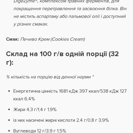
DigeZyme®, комплексом травних ферментів, для
покращення перетравлення та засвоєння білка. Він
не містить аспартаму або пальмової олії і доступний
у різних смаках.
Смак:
Печиво Крем (Cookies Cream)
Склад на 100 г/в одній порції (32
г):
% кількість на порцію від денної норми *
Енергетична цінність 1681 кДж 397 ккал/538 кДж 127
ккал 6,4%
Жири 4,3 г/1,4 г 1,9%
із них насичені жирні кислоти 2,4 г/0,8 г 3,9%
Вуглеводи 12 г/3,9 г 1,5%