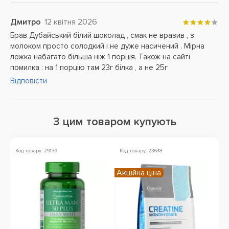
Дмитро
12 квітня 2026
Брав Дубайський білий шоколад , смак не вразив , з
молоком просто солодкий і не дуже насичений . Мірна
ложка набагато більша ніж 1 порція. Також на сайті
помилка : на 1 порцію там 23г білка , а не 25г
Відповісти
З цим товаром купують
Код товару: 29139
Код товару: 23648
Ко
Акційна ціна
Зн