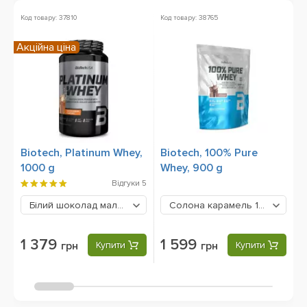
Код товару: 37810
Код товару: 38765
Ко
Акційна ціна
Biotech, Platinum Whey,
Biotech, 100% Pure
U
1000 g
Whey, 900 g
A
P
Відгуки
5
Білий шоколад малина
1379 грн
Солона карамель
1599 грн
1 379
1 599
грн
Купити
грн
Купити