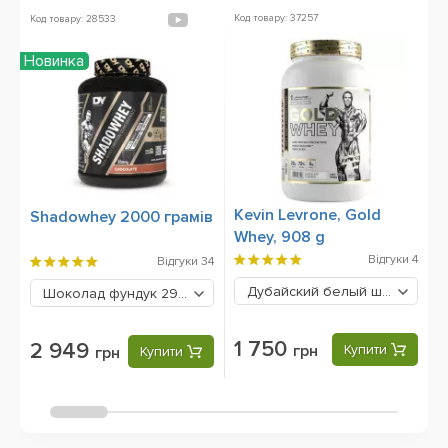
Код товару: 37257
Ко
Код товару: 28533
Новинка
Kevin Levrone, Gold
M
Shadowhey 2000 грамів
Whey, 908 g
9
Відгуки
4
Відгуки
34
Дубайский белый шоколад
1
Шоколад фундук
2949 грн
1 750
2 949
грн
Купити
грн
Купити