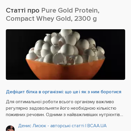
Статті про
Pure Gold Protein,
Compact Whey Gold, 2300 g
Дефіцит білка в організмі: що це і як з ним боротися
Для оптимальної роботи всього організму важливо
регулярно задовольняти його необхідною кількістю
поживних речовин. Одними з найважливіших нутрієнтів
вважаються саме білки (протеїни). Вони є не лише
Денис Лисюк - авторські статті | BCAA.UA
основним «будівельним» матеріалом для створення