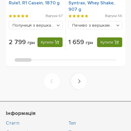
Rule1, R1 Casein, 1870 g
Syntrax, Whey Shake,
O
907 g
S
8
Відгуки
67
Відгуки
56
Полуниця з вершками
2799 грн
Печиво з вершками
1659 грн
2 799
1 659
грн
Купити
грн
Купити
Інформація
Статті
Топ