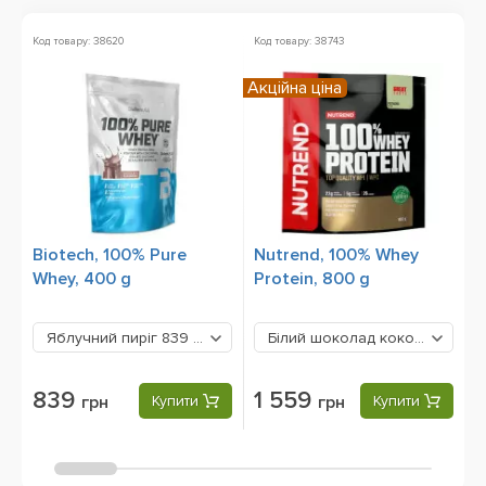
Код товару: 38620
Код товару: 38743
Ко
Акційна ціна
Ак
Biotech, 100% Pure
Nutrend, 100% Whey
B
Whey, 400 g
Protein, 800 g
1
Яблучний пиріг
839 грн
Білий шоколад кокос
1559 гр
839
1 559
грн
Купити
грн
Купити