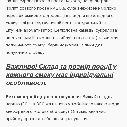
ізолят сироваткового протеїну холодної фільтрації),
ізолят соєвого протеїну 20%, сухе знежирене молоко,
порошок ріжкового дерева (тільки для шоколадного
смаку), гліцин, глутаміновий пепт. , натуральний та
штучний ароматизатор, целюлозна камедь, сукралоза,
ацесульфам К, лимонна та яблучна кислоти (тільки для
полуничного смаку), барвник (кармін; тільки для
полуничного смаку).
Важливо! Склад та розмір порції у
кожного смаку має індивідуальні
особливості.
Рекомендації щодо застосування:
Змішайте одну
порцію (30 г) з 300 мл вашого улюбленого напою (води,
знежиреного молока або соку). Оптимальний час
прийому вранці до або після тренування.