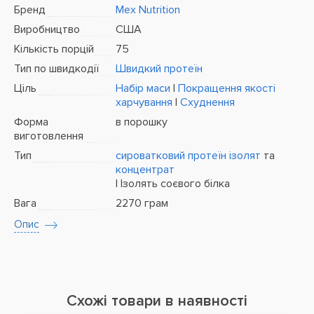
Бренд
Mex Nutrition
Виробництво
США
Кількість порцій
75
Тип по швидкодії
Швидкий протеїн
Ціль
Набір маси
|
Покращення якості
харчування
|
Схуднення
Форма
в порошку
виготовлення
Тип
сироватковий протеїн
ізолят
та
концентрат
| Ізолять соєвого білка
Вага
2270 грам
Опис
Схожі товари в наявності