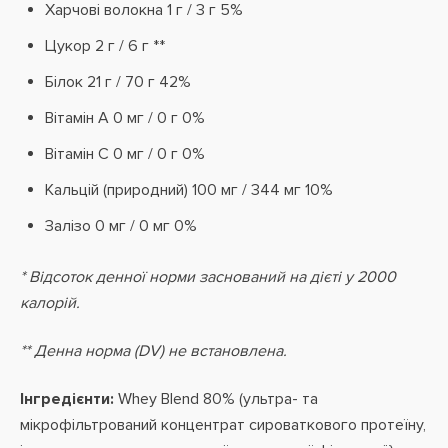
Харчові волокна 1 г / 3 г 5%
Цукор 2 г / 6 г **
Білок 21 г / 70 г 42%
Вітамін А 0 мг / 0 г 0%
Вітамін С 0 мг / 0 г 0%
Кальцій (природний) 100 мг / 344 мг 10%
Залізо 0 мг / 0 мг 0%
* Відсоток денної норми заснований на дієті у 2000
калорій.
** Денна норма (DV) не встановлена.
Інгредієнти:
Whey Blend 80% (ультра- та
мікрофільтрований концентрат сироваткового протеїну,