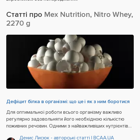
Статті про
Mex Nutrition, Nitro Whey,
2270 g
Дефіцит білка в організмі: що це і як з ним боротися
Для оптимальної роботи всього організму важливо
регулярно задовольняти його необхідною кількістю
поживних речовин. Одними з найважливіших нутрієнтів
вважаються саме білки (протеїни). Вони є не лише
Денис Лисюк - авторські статті | BCAA.UA
основним «будівельним» матеріалом для створення