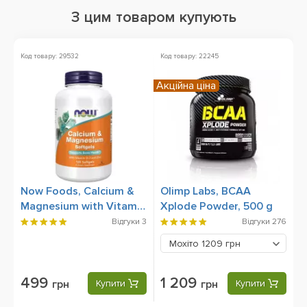
З цим товаром купують
Код товару: 29532
Код товару: 22245
Ко
Акційна ціна
Ак
Now Foods, Calcium &
Olimp Labs, BCAA
B
Magnesium with Vitamin
Xplode Powder, 500 g
4
D-3 and Zinc (Кальцій,
Відгуки
3
Відгуки
276
Магній, Вітамін Д-3 та
Мохіто
1209 грн
Цинк), 120 Softgels
499
1 209
грн
Купити
грн
Купити