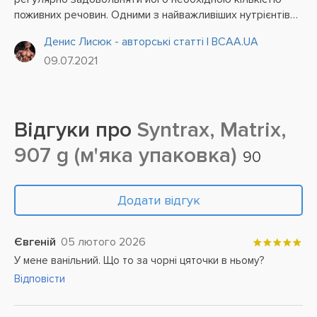
поживних речовин. Одними з найважливіших нутрієнтів
вважаються саме білки (протеїни). Вони є не лише
Денис Лисюк - авторські статті | BCAA.UA
основним «будівельним» матеріалом для створення
09.07.2021
клітин,...
Відгуки про
Syntrax, Matrix,
907 g (м'яка упаковка)
90
Додати відгук
Євгеній
05 лютого 2026
У мене ванільний. Що то за чорні цяточки в ньому?
Відповісти