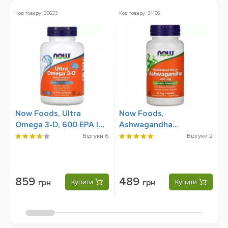
Код товару: 30633
Код товару: 31106
Ко
Ак
Now Foods, Ultra
Now Foods,
1
Omega 3-D, 600 EPA |
Ashwagandha
S
300 DHA, 90 Fish
Standardized Extract
Відгуки
6
Відгуки
2
Softgels
450 mg, 90 Veg
Capsules
859
489
грн
Купити
грн
Купити