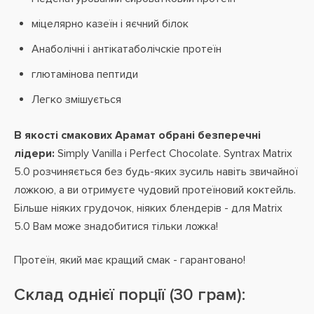
міцелярно казеїн і яєчний білок
Анаболічні і антікатаболічскіе протеїн
глютамінова пептиди
Легко змішується
В якості смакових Арамат обрані безперечні
лідери:
Simply Vanilla і Perfect Chocolate. Syntrax Matrix
5.0 розчиняється без будь-яких зусиль навіть звичайної
ложкою, а ви отримуєте чудовий протеїновий коктейль.
Більше ніяких грудочок, ніяких блендерів - для Matrix
5.0 Вам може знадобитися тільки ложка!
Протеїн, який має кращий смак - гарантовано!
Склад однієї порції (30 грам):