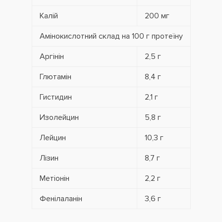
Калій
200 мг
Амінокислотний склад на 100 г протеїну
Аргінін
2,5 г
Глютамін
8,4 г
Гистидин
2,1 г
Изолейцин
5,8 г
Лейцин
10,3 г
Лізин
8,7 г
Метіонін
2,2 г
Фенілаланін
3,6 г