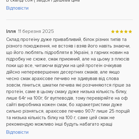
В скалді соя ( звідси і дешева ціна
Відповісти
Ілля
11 березня 2025
Склад протеїну дуже привабливий, білок різних типів та
різного походження, не встояв і взяв його навіть знаючи,
що його люблять підробляти в Україні, з гарних новин на
підробку не схоже, смак приємний, але на цьому з плюсів
поки що все, читаючи відгуки на цей протеїн очікував
дійсно неперевершених десертних смаків, але якщо
чесно смак арахісове печиво не здивував від слова
зовсім, піниться, шматки печива які розчиняются гірше за
протеїн, саме в цьому смаку дуже низька кількість білку,
лише 64г на 100г, 6г вуглеводів, тому перевіряйте на оф
сайті виробника кожен смак, бо харакетристики дуже
сильно різняться, арахісове печиво 907г лише 25 порцій
та низька кількість білку на 100 г, саме цей смак не
рекомендую можливо інші будуть набагато кращі
Відповісти