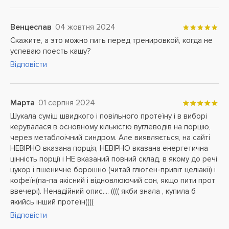
Венцеслав
04 жовтня 2024
Скажите, а это можно пить перед тренировкой, когда не
успеваю поесть кашу?
Відповісти
Марта
01 серпня 2024
Шукала суміш швидкого і повільного протеїну і в виборі
керувалася в основному кількістю вуглеводів на порцію,
через метаблоічний синдром. Але виявляється, на сайті
НЕВІРНО вказана порція, НЕВІРНО вказана енергетична
цінність порції і НЕ вказаний повний склад, в якому до речі
цукор і пшеничне борошно (читай глютен-привіт целіакії) і
кофеїн(па-па якісний і відновлюючий сон, якщо пити прот
ввечері). Ненадійний опис.... (((( якби знала , купила б
якийсь інший протеїн((((
Відповісти