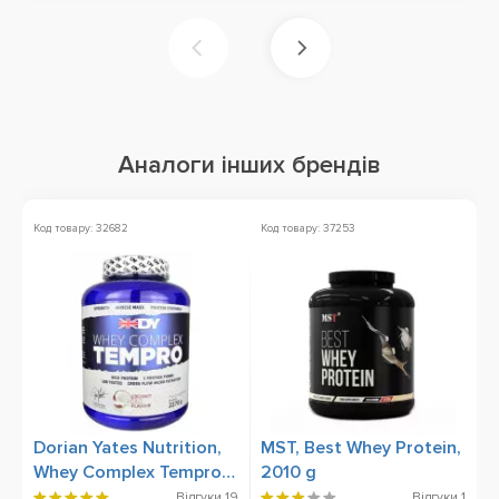
Аналоги інших брендів
Код товару: 32682
Код товару: 37253
Ко
Dorian Yates Nutrition,
MST, Best Whey Protein,
O
Whey Complex Tempro,
2010 g
X
2270 g
Відгуки
19
Відгуки
1