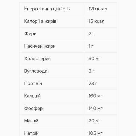
Енергетична цінність
120 ккал
Калорії з жирів
15 ккал
Жири
2 г
Насичені жири
1 г
Холестерин
30 мг
Вуглеводи
3 г
Протеїн
23 г
Кальцій
160 мг
Фосфор
140 мг
Магній
20 мг
Натрій
105 мг