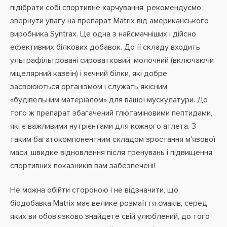
підібрати собі спортивне харчування, рекомендуємо
звернути увагу на препарат Matrix від американського
виробника Syntrax. Це одна з найсмачніших і дійсно
ефективних білкових добавок. До її складу входить
ультрафільтровані сироватковий, молочний (включаючи
міцелярний казеїн) і яєчний білки, які добре
засвоюються організмом і служать якісним
«будівельним матеріалом» для вашої мускулатури. До
того ж препарат збагачений глютаміновими пептидами,
які є важливими нутрієнтами для кожного атлета. З
таким багатокомпонентним складом зростання м'язової
маси, швидке відновлення після тренувань і підвищення
спортивних показників вам забезпечені!
Не можна обійти стороною і не відзначити, що
біодобавка Matrix має велике розмаїття смаків, серед
яких ви обов'язково знайдете свій улюблений, до того