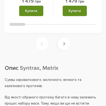
1 479
1 479
грн
грн
Купити
Купити
Опис
Syntrax, Matrix
Суміш сироваткового, молочного, яєчного та
казеїнового протеїнів.
Від якості обраного протеїну багато в чому залежить
процес набору маси. Тому, якщо ви ще не встигли