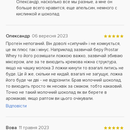
Олександр, насколько все мы разные, а мне он
больше всего нравится, еще апельсин, немного с
кислинкой и шоколад
Олександр
06 вересня 2023
Протеїн непоганий. Він доволі «сипучий» і не комкується,
це як плюс так і мінус. Наприклад зазвичай беру Prostar
Whey то його розмішати ложкою важко, зазвичай збиваю
міксером, але за те виходить кремова ніжна структура,
якщо на чашку молока 3 ложки кинути то взагалі литись не
буде. Це й же, скільки не кидай, взагалі не загущує, ложка
його буде чи дві - не відрізнити. Брав молочний шоколад,
то виходить просто як несквік за смаком, тобто какаовий.
Точно не такий молочний шоколад як ви берете в
аромакаві, якщо раптом ви цього очікували.
Відповісти
Вова
11 травня 2023