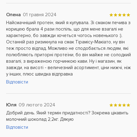
Олена
01 травня 2024
Найсмачніший протеін, який я купувала. Зі смаком печива з
корицею брала 4 рази поспіль, що для мене взагалі не
характерно, бо завжди хочеться чогось новенького :).
Останній раз ризикнула на смак Тірамісу-Макіато, ну він
теж просто відпад. Можливо не сподобається людям, які
полюбляють приторні протеїни, бо він майже не солодкий
взагалі, з вираженою горчинкою кави. Ну і магазин, як
завжди, на висоті - величезний асортимент, ціни нижчі, ніж
у інших, плюс швидка відправка
Відповісти
Юля
09 лютого 2024
Добрий день. Який термін придатності? Зокрема цікавить
молочний шоколад 2,2кг. Дякую
Відповісти