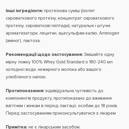
Інші інгредієнти:
протеїнова суміш (ізолят
сироваткового протеїну, концентрат сироваткового
протеїну, сироваткові пептиди), натуральні і штучні
ароматизатори, лецитин, ацесульфам калію, Aminogen
(аміног), лактоза.
Рекомендації щодо застосування:
Змішайте одну
мірну ложку 100% Whey Gold Standard з 180-240 мл
холодної води, нежирного молока або вашого
улюбленого напою.
Протипоказання:
індивідуальна чутливість до
компонентів продукту, протипоказано до вживання
вагітним і жінкам в період лактації, особам до 18 років.
Перед застосуванням проконсультуватися з лікарем
Примітка:
не є лікарським засобом.