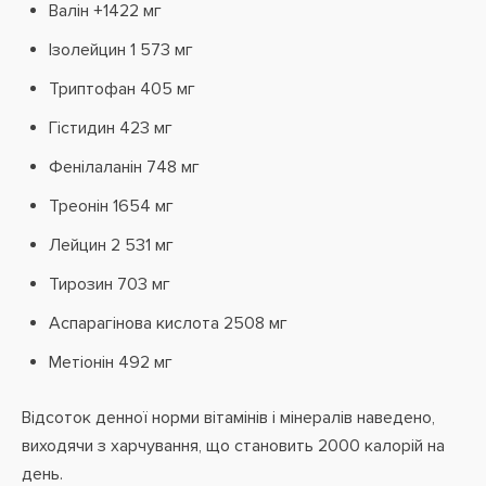
Валін +1422 мг
Ізолейцин 1 573 мг
Триптофан 405 мг
Гістидин 423 мг
Фенілаланін 748 мг
Треонін 1654 мг
Лейцин 2 531 мг
Тирозин 703 мг
Аспарагінова кислота 2508 мг
Метіонін 492 мг
Відсоток денної норми вітамінів і мінералів наведено,
виходячи з харчування, що становить 2000 калорій на
день.