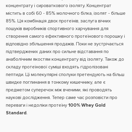
концентрату і сироваткового ізоляту. Концентрат
містить в собі 60 - 85% молочного білка, ізолят - більше
85%. Ця комбінація двох протеїнів, заслуга вічних
пошуків виробників спортивного харчування для
створення самого ефективного протеїнового порошку і
відповідно збільшення продажів. Поки не зустрічається
підтверджених даних про сильне відставання по
анаболічним якостям концентрату від ізоляту. Також до
складу протеїнової суміші входять гідролізовані
пептиди. Ці молекулярні сполуки претендують на більш
швидке поглинання в тонкому кишечнику, але є
предметом суперечок між вченими, які проводять
наукові дослідження. Тепер саме час розповісти про
переваги і недоліки протеїну
100% Whey Gold
Standard
.