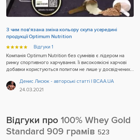
З чим пов'язана зміна кольору скупа усередині
продукції Optimum Nutrition
Відгуки
1
Компанія Optimum Nutrition без сумнівів є лідером на
ринку спортивного харчування. Її високоякісні харчові
добавки користуються попитом не лише у досвідчених
спортсменів, а й у новачків. Це легко пояснюється
Денис Лисюк - авторські статті | BCAA.UA
прийнятною вартістю і широким асортиментом
24.03.2021
продукції, яка...
Відгуки про
100% Whey Gold
Standard 909 грамів
523