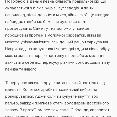
Потрібною в день є певна кількість правильної їжі, що
складається з білків, жирів і вуглеводів. Але як,
наприклад, цілий день їсти м'ясо, яйця і сир? Це швидко
набридає і відбиває бажання рухатися далі і
прогресувати. Саме тут на допомогу прийде
порошковий протеїн з молочної сироватки, яким ви
можете урізноманітнити свій денний раціон харчування.
Наприклад, на полуденок і через дві години після обіду,
можна змішати порцію протеїну в воді або ж молоці і
захистити себе від перекусу різними солодощами, типу
печива та іншого.
Тепер у вас виникає друге питання, який протеїн слід
вживати. Хочеться зробити правильний вибір і не
розчаруватися. Адже коли ви купуєте взуття або
пальто, завжди прагнете стати володарем достойного
товару. З протеїном все теж саме. Є бренди, авторитет
яких на ринку спортивного харчування підтверджується