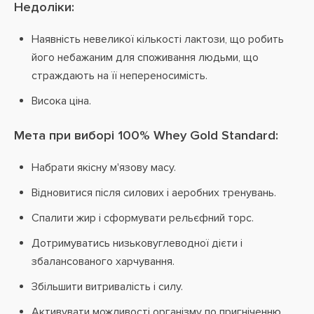
Недоліки:
Наявність невеликої кількості лактози, що робить
його небажаним для споживання людьми, що
страждають на її непереносимість.
Висока ціна.
Мета при виборі 100% Whey Gold Standard:
Набрати якісну м'язову масу.
Відновитися після силових і аеробних тренувань.
Спалити жир і сформувати рельєфний торс.
Дотримуватись низьковуглеводної дієти і
збалансованого харчування.
Збільшити витривалість і силу.
Активувати можливості організму по пригніченню