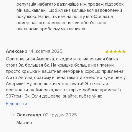
репутація набагато важливіше ніж продаж підробок.
Ми зацікавлені, щоб клієнт залишився задоволений
покупкою. Напишіть нам на пошту info@bcaa.ua
номер вашого замовлення і ми обов'язково
владнаємо проблему яка виникла.
Алексанр
14 жовтня 2025
Оригинальная Америка, с кодом и тд, маленькая банка
стоит 3к, большая 6к. На крышке больше нет пленки,
просто крышка и защитная мембрана, хорошо приклеена!
А это Англия, поэтому и цена такая, и качество хуже чем у
Америки!! Ну, хочешь качество, плати!! Это чистая
оригинальная Америка, как в старые добрые времена!))
907грм - 3к. Если дешевле, знайте, пьёте уйню.
Відповісти
Олександр
03 грудня 2025
Маячня