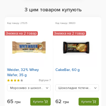
З цим товаром купують
Код товару: 27325
Код товару: 38633
Ко
Знижка на 2 товар
Знижка на 2 товар
Weider, 32% Whey
CakeBar, 60 g
S
Wafer, 35 g
T
5
Відгуки
7
Морозиво з шоколадом
65 грн
Шоколадне тістечко брауні
6
65
62
грн
Купити
грн
Купити