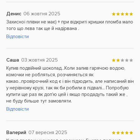
Денис
06 жовтня 2025
Захисної плівки не має) + при відкриті кришки пломба мало
того що лєва так ще й надірвана .
Відповісти
Саша
03 жовтня 2025
Купив подвійний шоколад...Коли залив гарячою водою,
комочки не робляться, розчиняється як
какао...провірочний код є і він підходить, але написаний він
у нерівному крузі, так як би робили в підвалі... Попробую
купити ще раз як доп'ю цей і якщо продадуть такий же ,
не буду більше тут замовляти.
Відповісти
Валерий
07 вересня 2025