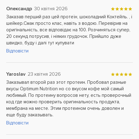
Олександр
30 квітня 2026
Заказав перший раз цей протеїн, шоколадний Коктейль. , і
шейкер.Смак просто клас, навіть з водою. Перевірив на
оригінальність, все відповідає на 100. Розчиняться супер,
20 секунд потрусив, і ніяких грудочок. Прийшло дуже
швидко, буду і далі тут купувати
Відповісти
Yaroslav
23 квітня 2026
Заказывал второй раз этот протеин. Пробовал разные
вкусы Optimum Nutrition но со вкусом кофе мой самый
любимый. По протеину вопросов нету, есть проверочный
код где можно проверить оригинальность продукта,
мембрана на месте. Этим протеином очень доволен и
еще буду заказывать.
Відповісти