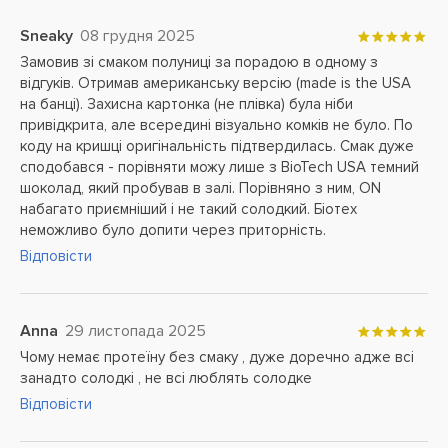
Sneaky
08 грудня 2025
Замовив зі смаком полуниці за порадою в одному з
відгуків. Отримав американську версію (made is the USA
на банці). Захисна картонка (не плівка) була ніби
привідкрита, але всередині візуально комків не було. По
коду на кришці оригінальність підтвердилась. Смак дуже
сподобався - порівняти можу лише з BioTech USA темний
шоколад, який пробував в залі. Порівняно з ним, ON
набагато приємніший і не такий солодкий. Біотех
неможливо було допити через приторність.
Відповісти
Anna
29 листопада 2025
Чому немає протеїну без смаку , дуже доречно адже всі
занадто солодкі , не всі люблять солодке
Відповісти