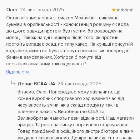
Олег
24 листопада 2025
Останнє замовлення зі смаком Мокачіно - викликає
сумніви в оригінальності - консистенція розчину як вода,
до цього завжди протеїн був густим, бо розводжу на
молоці. Також на дні шейкера після того, як протеїн
постоїть випадає осад, по типу какао. На кришці присутній
код, але кришка не була затянута плівкою, як попередні
банки в замовленнях. Хотілося б почути від
постачальника чому такі відмінності?
Відповісти
Денис BCAA.UA
24 листопада 2025
Вітаємо, Олег. Попередньо можу зазначити, що
кожен виробник спортивного харчування час від
часу вносить зміни, як в склад продукту, так і в
елементи захисту. Виробництво США та
Великобританія мають певні відмінності. Наш магазин
працює 12 років на ринку спортивного харчування.
Товар придбаний в офіційного дистриб'ютора з яким
ми давно співпрацюємо. Довіра наших клієнтів і наша