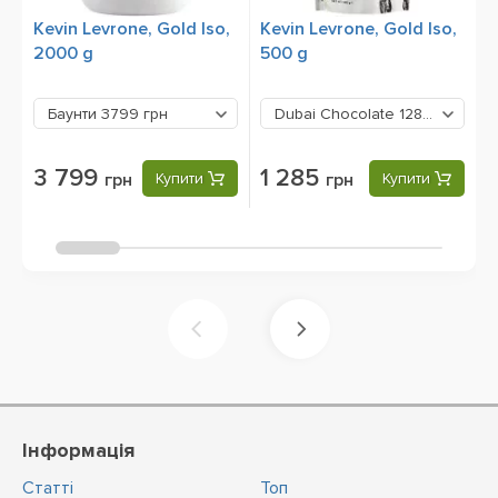
Kevin Levrone, Gold Iso,
Kevin Levrone, Gold Iso,
S
2000 g
500 g
2
Баунти
3799 грн
Dubai Chocolate
1285 грн
3 799
1 285
грн
Купити
грн
Купити
Інформація
Статті
Топ