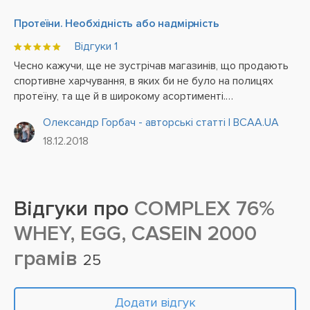
Протеїни. Необхідність або надмірність
Відгуки
1
Чесно кажучи, ще не зустрічав магазинів, що продають
спортивне харчування, в яких би не було на полицях
протеїну, та ще й в широкому асортименті.
Напрошується простий, як ложка, висновок - цей товар
Олександр Горбач - авторські статті | BCAA.UA
популярний і добре продається. Але знову ж,
18.12.2018
подивившись на...
Відгуки про
COMPLEX 76%
WHEY, EGG, CASEIN 2000
грамів
25
Додати відгук