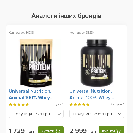
Аналоги інших брендів
Код товару: 36936
Код товару: 36234
Ко
Ак
Universal Nutrition,
Universal Nutrition,
S
Animal 100% Whey
Animal 100% Whey
9
Protein, 1000 g
Protein, 1810 g
Відгуки
1
Відгуки
1
Полуниця
1729 грн
Полуниця
2999 грн
1 729
2 999
грн
Купити
грн
Купити