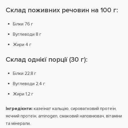
Склад поживних речовин на 100 г:
Білки 76 г
Вуглеводи 8 г
Жири 4 г
Склад однієї порції (30 г):
Білки 22,8 г
Вуглеводи 2,4 г
Жири 1,2 г
Інгредієнти:
казеїнат кальцію, сироватковий протеїн,
яєчний протеїн, aminogen, смаковий наповнювач, вітаміни
та мінерали.