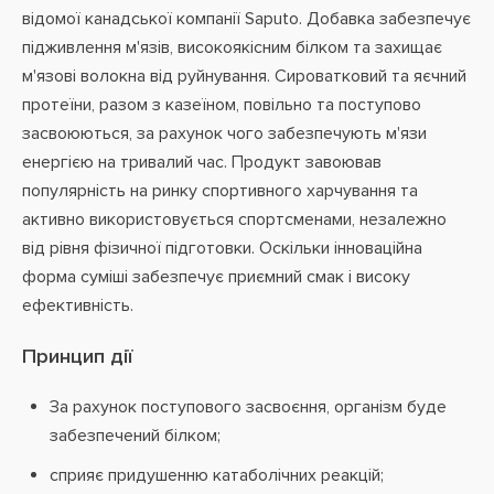
відомої канадської компанії Saputo. Добавка забезпечує
підживлення м'язів, високоякісним білком та захищає
м'язові волокна від руйнування. Сироватковий та яєчний
протеїни, разом з казеїном, повільно та поступово
засвоюються, за рахунок чого забезпечують м'язи
енергією на тривалий час. Продукт завоював
популярність на ринку спортивного харчування та
активно використовується спортсменами, незалежно
від рівня фізичної підготовки. Оскільки інноваційна
форма суміші забезпечує приємний смак і високу
ефективність.
Принцип дії
За рахунок поступового засвоєння, організм буде
забезпечений білком;
сприяє придушенню катаболічних реакцій;