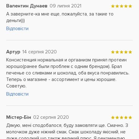
Валентин Дунаев
09 липня 2021
А заверните-ка мне еще, пожалуйста, за такие то
деньги)))
Відповісти
Артур
14 серпня 2020
Консистенция нормальная и оргаанизм принял протеин
хорошо(ранее были проблем с одним брендом). Брал
печенье со сливками и шоколад, оба вкуса понравились.
Теперь о магазине - ассортимент и цены хорошие.
Советую.
Відповісти
Містер-Бін
02 серпня 2020
Дякую, мені сподобалося, буду замовляти ще. Смачно. З
молочком дуже ніжний смак. Смак шоколаду якісний, не
дуже солодкий що також великий плюс. Я рекомендую.