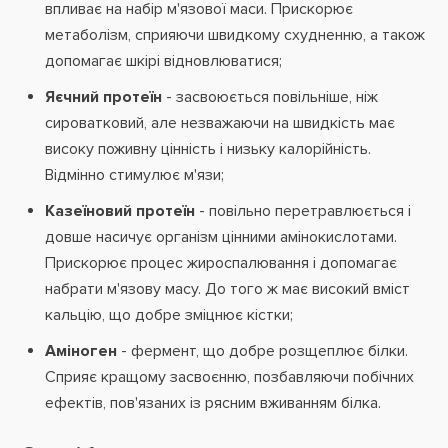
впливає на набір м'язової маси. Прискорює
метаболізм, сприяючи швидкому схудненню, а також
допомагає шкірі відновлюватися;
Яєчний протеїн
- засвоюється повільніше, ніж
сироватковий, але незважаючи на швидкість має
високу поживну цінність і низьку калорійність.
Відмінно стимулює м'язи;
Казеїновий протеїн
- повільно перетравлюється і
довше насичує організм цінними амінокислотами.
Прискорює процес жироспалювання і допомагає
набрати м'язову масу. До того ж має високий вміст
кальцію, що добре зміцнює кістки;
Аміноген
- фермент, що добре розщеплює білки.
Сприяє кращому засвоєнню, позбавляючи побічних
ефектів, пов'язаних із рясним вживанням білка.