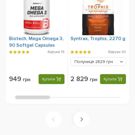
Biotech, Mega Omega 3,
Syntrax, Trophix, 2270 g
B
90 Softgel Capsules
Відгуки
19
Відгуки
30
Полуниця
2829 грн
949
2 829
грн
Купити
грн
Купити