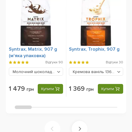
Syntrax, Matrix, 907 g
Syntrax, Trophix, 907 g
B
(м'яка упаковка)
5
Відгуки
90
Відгуки
30
Молочний шоколад
1479 грн
Кремова ваніль
1369 грн
1 479
1 369
грн
Купити
грн
Купити