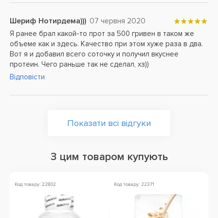
Шериф Нотирдема)))
07 червня 2020
Я ранее брал какой-то прот за 500 гривен в таком же
объеме как и здесь. Качество при этом хуже раза в два.
Вот я и добавил всего соточку и получил вкуснее
протеин. Чего раньше так не сделал, хз))
Відповісти
Показати всі відгуки
З цим товаром купують
Код товару: 22802
Код товару: 22371
Ко
Ак