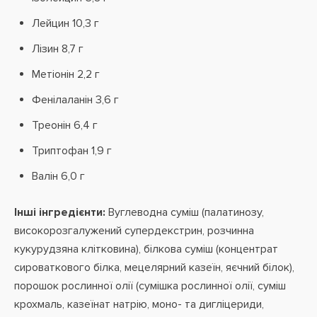
Лейцин 10,3 г
Лізин 8,7 г
Метіонін 2,2 г
Фенілаланін 3,6 г
Треонін 6,4 г
Триптофан 1,9 г
Валін 6,0 г
Інші інгредієнти:
Вуглеводна суміш (палатинозу,
високорозгалужений супердекстрин, розчинна
кукурудзяна клітковина), білкова суміш (концентрат
сироваткового білка, мецелярний казеїн, яєчний білок),
порошок рослинної олії (сумішка рослинної олії, суміш
крохмаль, казеїнат натрію, моно- та дигліцериди,