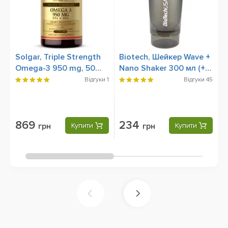
Solgar, Triple Strength
Biotech, Шейкер Wave +
N
Omega-3 950 mg, 50
Nano Shaker 300 мл (+
O
Softgels
150 мл) Panther Black
S
Відгуки
1
Відгуки
45
869
234
грн
Купити
грн
Купити