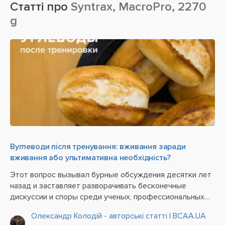
Статті про
Syntrax, MacroPro, 2270
g
Вуглеводи після тренування: вживання заради
вживання або ультимативна необхідність?
Этот вопрос вызывал бурные обсуждения десятки лет
назад и заставляет разворачивать бесконечные
дискуссии и споры среди ученых, профессиональных
атлетов и новичков в мире спорта по сегодняшний день.
Олександр Колодій - авторські статті | BCAA.UA
Причина довольно проста и банальна. Немалая часть из