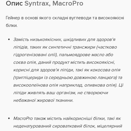
Опис
Syntrax, MacroPro
Гейнер в основі якого складні вуглеводи та високоякісні
білки.
Замість низькоякісних, шкідливих для здоров'я
ліпідів, таких як синтетичні трансжири (частково
гідрогенізовані олії), пальмоядрове масло або
соєва олія, даний продукт містить високоякісні,
корисні для здоров'я ліпіди, такі як кокосова олія
(тригліцериди із середньою довжиною ланцюга) та
високоолеїнова олія наприклад, оливкова олія). Ці
ліпіди живлять ваш організм, не створюючи
небажаної жирової тканини.
MacroPro також містить найкорисніші білки, такі як
неденатурований сироватковий білок, міцелярний