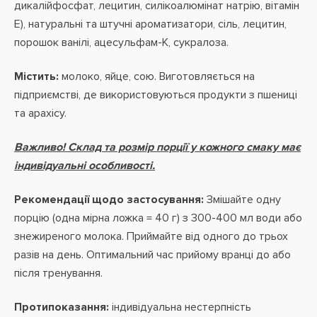
дикалійфосфат, лецитин, силікоалюмінат натрію, вітамін
Е), натуральні та штучні ароматизатори, сіль, лецитин,
порошок ванілі, ацесульфам-К, сукралоза.
Містить:
молоко, яйце, сою. Виготовляється на
підприємстві, де використовуються продукти з пшениці
та арахісу.
Важливо! Склад та розмір порції у кожного смаку має
індивідуальні особливості.
Рекомендації щодо застосування:
Змішайте одну
порцію (одна мірна ложка = 40 г) з 300-400 мл води або
знежиреного молока. Приймайте від одного до трьох
разів на день. Оптимальний час прийому вранці до або
після тренування.
Протипоказання:
індивідуальна нестерпність