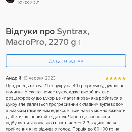
31.08.2021
участвующих в...
Відгуки про
Syntrax,
MacroPro, 2270 g
1
Додати відгук
Андрій
19 червня 2023
Продавець вказує 11 гр цукру на 40 гр продукту, думаю це
помилка. У складі немає цукру, адже виробник дає
розшифровку що цукор це «палатиноза» яка робиться з
цукру але являється прогресивним складним вуглеводом
з низьким глікемічним індексом який навіть можна вживати
діабетикам. почитайте деталі. Через це засвоєння
відбувається повільно і навіть через 2-3 години після
приймання я не відчуваю голод. Порція до 80-100 гр на