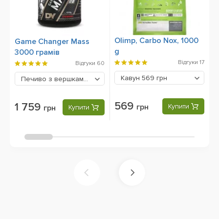
Olimp, Carbo Nox, 1000
R
Game Changer Mass
g
C
3000 грамів
Відгуки
17
Відгуки
60
Кавун
569 грн
Печиво з вершками
1759 грн
569
1 759
грн
Купити
грн
Купити