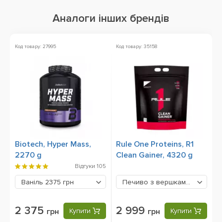
Аналоги інших брендів
Код товару: 27995
Код товару: 35158
Ко
Biotech, Hyper Mass,
Rule One Proteins, R1
B
2270 g
Clean Gainer, 4320 g
6
Відгуки
105
Ваніль
2375 грн
Печиво з вершками
2999 грн
2 375
2 999
грн
Купити
грн
Купити