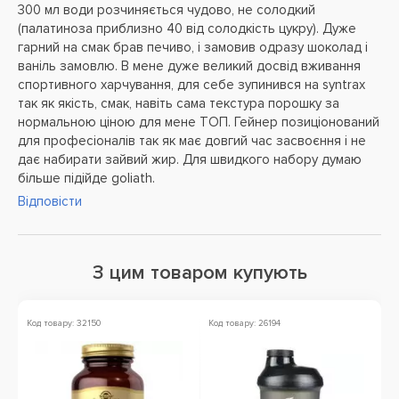
300 мл води розчиняється чудово, не солодкий
(палатиноза приблизно 40 від солодкість цукру). Дуже
гарний на смак брав печиво, і замовив одразу шоколад і
ваніль замовлю. В мене дуже великий досвід вживання
спортивного харчування, для себе зупинився на syntrax
так як якість, смак, навіть сама текстура порошку за
нормальною ціною для мене ТОП. Гейнер позиціонований
для професіоналів так як має довгий час засвоєння і не
дає набирати зайвий жир. Для швидкого набору думаю
більше підійде goliath.
Відповісти
З цим товаром купують
Код товару: 32150
Код товару: 26194
Ко