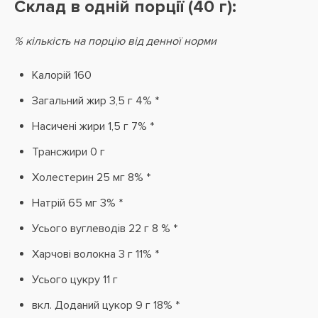
Склад в одній порції (40 г):
% кількість на порцію від денної норми
Калорій 160
Загальний жир 3,5 г 4% *
Насичені жири 1,5 г 7% *
Трансжири 0 г
Холестерин 25 мг 8% *
Натрій 65 мг 3% *
Усього вуглеводів 22 г 8 % *
Харчові волокна 3 г 11% *
Усього цукру 11 г
вкл. Доданий цукор 9 г 18% *