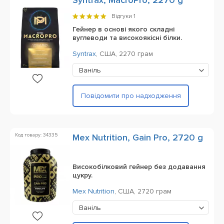
Syntrax, MacroPro, 2270 g
Відгуки
1
Гейнер в основі якого складні
вуглеводи та високоякісні білки.
Syntrax
,
США,
2270 грам
Ваніль
Повідомити про надходження
Код товару: 34335
Mex Nutrition, Gain Pro, 2720 g
Високобілковий гейнер без додавання
цукру.
Mex Nutrition
,
США,
2720 грам
Ваніль