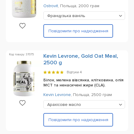
Ostrovit
,
Польща,
2000 грам
Французька ваніль
Повідомити про надходження
Код товару: 37075
Kevin Levrone, Gold Oat Meal,
2500 g
Відгуки
4
Білок, мелена вівсянка, клітковина, олія
MCT та ненасичені жири (CLA).
Kevin Levrone
,
Польща,
2500 грам
Арахісове масло
Повідомити про надходження