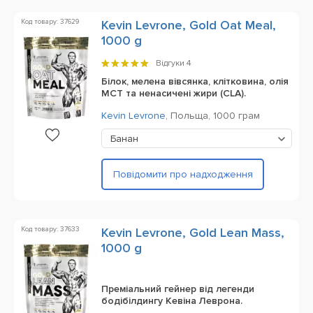
Код товару: 37629
Kevin Levrone, Gold Oat Meal,
1000 g
Відгуки
4
Білок, мелена вівсянка, клітковина, олія
MCT та ненасичені жири (CLA).
Kevin Levrone
,
Польща,
1000 грам
Банан
Повідомити про надходження
Код товару: 37633
Kevin Levrone, Gold Lean Mass,
1000 g
Преміальний гейнер від легенди
бодібілдингу Кевіна Леврона.