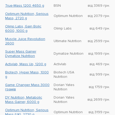
True-Mass 1200 4650 g
BSN
від 3369 грн.
Optimum Nutrition, Serious
Optimum Nutrition
від 2079 грн.
Mass, 2720 g
Olimp Labs, Gain Bolic
Olimp Labs
від 649 грн.
6000, 1000 g
Muscle Juice Revolution
Ultimate Nutrition
від 2599 грн.
2600
Super Mass Gainer
Dymatize Nutrition
від 1999 грн.
Dymatize Nutrition
Activlab, Mass Up, 1200 g
Activlab
від 469 грн.
Biotech, Hyper Mass, 1000
Biotech USA
від 999 грн.
g
Nutrition
Game Changer Mass 3000
Dorian Yates
від 1759 грн.
грамів
Nutrition
DY Nutrition, Metabolic
Dorian Yates
від 2699 грн.
Mass Gainer, 6000 g
Nutrition
Optimum Nutrition, Serious
Optimum Nutrition
від 3199 грн.
Mass (UK), 2730 g