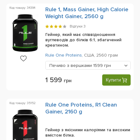
Код товару: 34394
Rule 1, Mass Gainer, High Calorie
Weight Gainer, 2560 g
Відгуки
3
Гейнер, який має співвідношення
вуглеводів до білків 6:1, збагачений
креатином.
Rule One Proteins
,
США,
2560 грам
Печиво з вершками
1599 грн
1 599
Купити
грн
Код товару: 35152
Rule One Proteins, R1 Clean
Gainer, 2160 g
Гейнер з якісними калоріями та високим
вмістом білка.