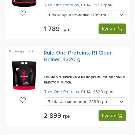
Rule One Proteins
,
США,
2160 грам
Шоколадна помадка
1789 грн
1 789
Купити
грн
Код товару: 35158
Rule One Proteins, R1 Clean
Gainer, 4320 g
Гейнер з якісними калоріями та високим
вмістом білка.
Rule One Proteins
,
США,
4320 грам
Ванільне морозиво
2899 грн
2 899
Купити
грн