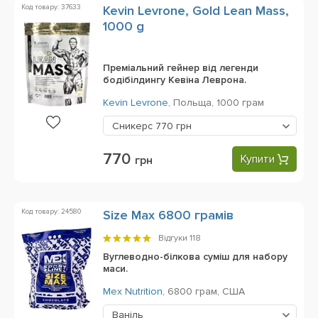
Код товару: 37633
Kevin Levrone, Gold Lean Mass,
1000 g
Преміальний гейнер від легенди
бодібілдингу Кевіна Леврона.
Kevin Levrone
,
Польща,
1000 грам
Сникерс
770 грн
770
Купити
грн
Код товару: 24580
Size Max 6800 грамів
Відгуки
118
Вуглеводно-білкова суміш для набору
маси.
Mex Nutrition
,
6800 грам,
США
Ваніль