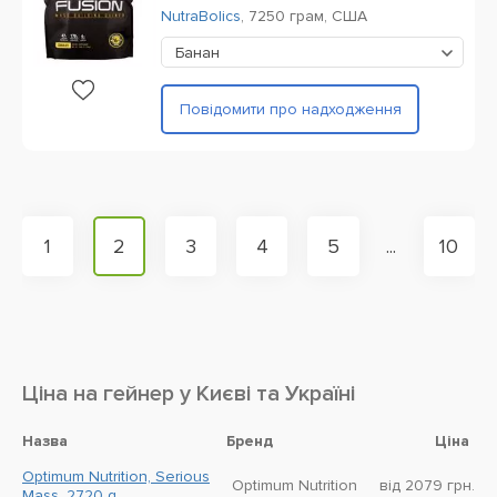
NutraBolics
,
7250 грам,
США
Банан
Повідомити про надходження
1
2
3
4
5
...
10
Ціна на гейнер у Києві та Україні
Назва
Бренд
Ціна
Optimum Nutrition, Serious
Optimum Nutrition
від 2079 грн.
Mass, 2720 g