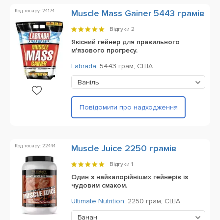
Код товару: 24174
Muscle Mass Gainer 5443 грамів
Відгуки
2
Якісний гейнер для правильного
м'язового прогресу.
Labrada
,
5443 грам,
США
Ваніль
Повідомити про надходження
Код товару: 22444
Muscle Juice 2250 грамів
Відгуки
1
Один з найкалорійніших гейнерів із
чудовим смаком.
Ultimate Nutrition
,
2250 грам,
США
Банан