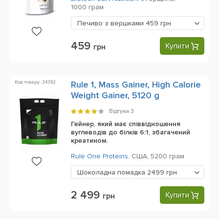
1000 грам
Печиво з вершками
459 грн
459
Купити
грн
Код товару: 34392
Rule 1, Mass Gainer, High Calorie
Weight Gainer, 5120 g
Відгуки
3
Гейнер, який має співвідношення
вуглеводів до білків 6:1, збагачений
креатином.
Rule One Proteins
,
США,
5200 грам
Шоколадна помадка
2499 грн
2 499
Купити
грн