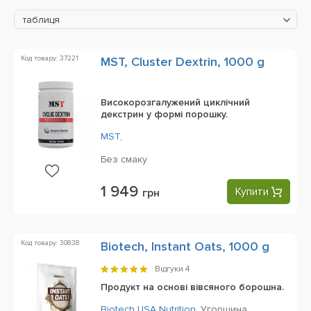
таблиця
Код товару: 37221
MST, Cluster Dextrin, 1000 g
Високорозгалужений циклічний
декстрин у формі порошку.
MST
,
Без смаку
1 949
Купити
грн
Код товару: 30838
Biotech, Instant Oats, 1000 g
Відгуки
4
Продукт на основі вівсяного борошна.
Biotech USA Nutrition
,
Угорщина,