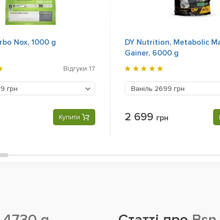
rbo Nox, 1000 g
DY Nutrition, Metabolic M
Gainer, 6000 g
Відгуки
17
9 грн
Ваніль
2699 грн
2 699
Купити
грн
, 4730 g
Статті про
Bsn,