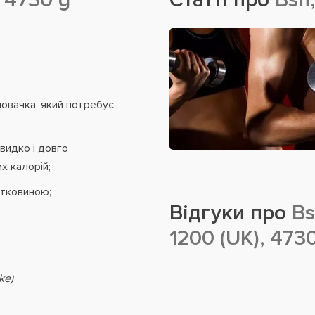
новачка, який потребує
видко і довго
х калорій;
ітковиною;
Відгуки про
Bs
1200 (UK), 473
ke)