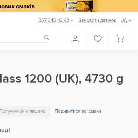
067 345 43 43
Замовити дзвінок
UA
Mass 1200 (UK), 4730 g
Полуничний мілкшейк
Подивитися всі смаки
ладі