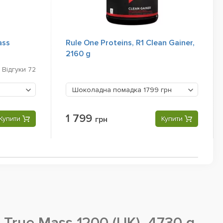
ass
Rule One Proteins, R1 Clean Gainer,
2160 g
Відгуки
72
Шоколадна помадка
1799 грн
1 799
Купити
грн
Купити
 True Mass 1200 (UK), 4730 g