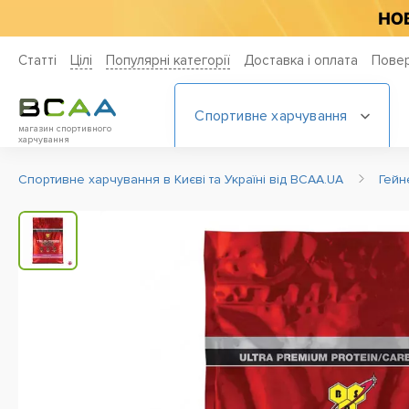
Статті
Цiлi
Популярні категорії
Доставка і оплата
Повер
Спортивне харчування
магазин спортивного
харчування
Спортивне харчування в Києві та Україні від BCAA.UA
Гей