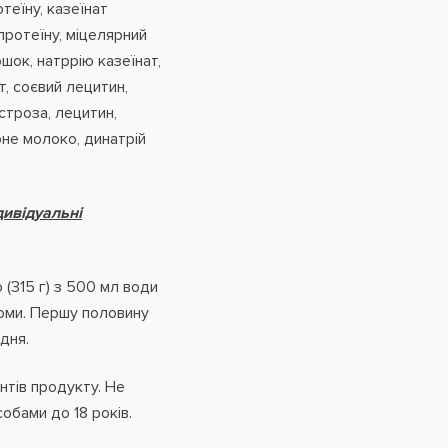
теїну, казеїнат
протеїну, міцелярний
шок, натррію казеїнат,
, соєвий лецитин,
строза, лецитин,
не молоко, динатрій
дивідуальні
(315 г) з 500 мл води
йоми. Першу половину
дня.
нтів продукту. Не
собами до 18 років.