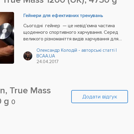
Гейнери для ефективних тренувань
Сьогодні гейнер — це невід'ємна частина
щоденного спортивного харчування. Серед
великого різноманіття видів харчування для
культуристів і спортсменів, гейнери
Олександр Колодій - авторські статті |
користуються найбільшою популярністю не
BCAA.UA
тільки завдяки їх результативності, а й
24.04.2017
активній...
n, True Mass
Додати відгук
0 g
0