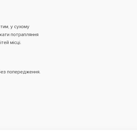
тим, у сухому
икати потрапляння
тей місці.
без попередження.