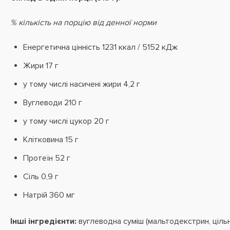
% кількість на порцію від денної норми
Енергетична цінність 1231 ккал / 5152 кДж
Жири 17 г
у тому числі насичені жири 4,2 г
Вуглеводи 210 г
у тому числі цукор 20 г
Клітковина 15 г
Протеїн 52 г
Сіль 0,9 г
Натрій 360 мг
Інші інгредієнти:
вуглеводна суміш (мальтодекстрин, ціль