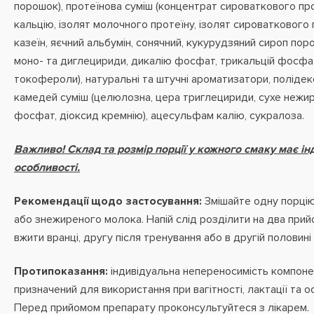
порошок), протеїнова суміш (концентрат сироваткового про
кальцію, ізолят молочного протеїну, ізолят сироваткового 
казеїн, яєчний альбумін, сонячний, кукурудзяний сироп поро
моно- та диглецириди, дикалію фосфат, трикальцій фосфат
токофероли), натуральні та штучні ароматизатори, полідек
камедей суміш (целюлозна, цера триглецириди, сухе нежир
фосфат, діоксид кремнію), ацесульфам калію, сукралоза.
Важливо! Склад та розмір порції у кожного смаку має ін
особливості.
Рекомендації щодо застосування:
Змішайте одну порцію 
або знежиреного молока. Напій слід розділити на два при
вжити вранці, другу після тренування або в другій половині 
Протипоказання:
індивідуальна непереносимість компоне
призначений для використання при вагітності, лактації та о
Перед прийомом препарату проконсультуйтеся з лікарем.