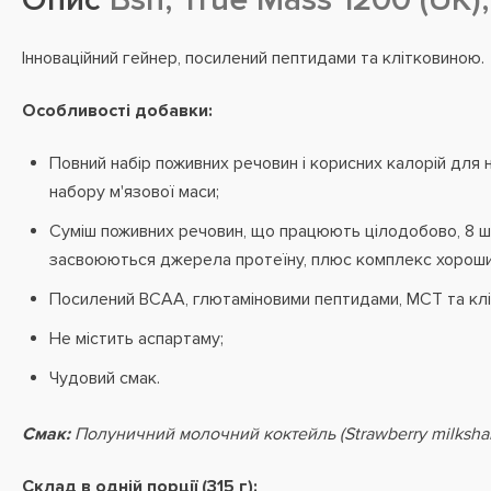
Інноваційний гейнер, посилений пептидами та клітковиною.
Особливості добавки:
Повний набір поживних речовин і корисних калорій для 
набору м'язової маси;
Суміш поживних речовин, що працюють цілодобово, 8 ш
засвоюються джерела протеїну, плюс комплекс хороши
Посилений BCAA, глютаміновими пептидами, MCT та кл
Не містить аспартаму;
Чудовий смак.
Смак:
Полуничний молочний коктейль (Strawberry milksha
Склад в одній порції (315 г):