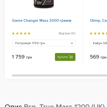
Game Changer Mass 3000 грамів
Olimp, Ca
Відгуки
60
Полуниця
1759 грн
Кавун
56
1 759
569
грн
Купити
грн
Опис
Bsn, True Mass 1200 (UK)