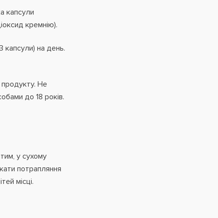
ка капсули
діоксид кремнію).
3 капсули) на день.
 продукту. Не
собами до 18 років.
тим, у сухому
икати потрапляння
тей місці.