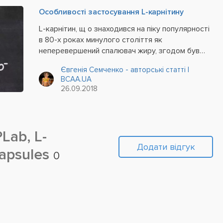
Особливості застосування L-карнітину
L-карнітин, щ о знаходився на піку популярності
в 80-х роках минулого століття як
неперевершений спалювач жиру, згодом був
незаслужено списаний з рахунків. І тільки
Євгенія Семченко - авторські статті |
нещодавно йому знову вдалося зайняти
BCAA.UA
належне гідне місце в ряду спортивних і
26.09.2018
харчових добавок....
Lab, L-
Додати відгук
Capsules
0