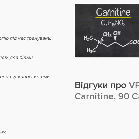
ію під час тренувань,
ість для більш
цево-судинної системи
Відгуки про
VP
Carnitine, 90 
ну.