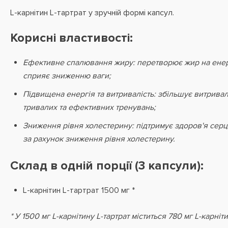
L-карнітин L-тартрат у зручній формі капсул.
Корисні властивості:
Ефективне спалювання жиру: перетворює жир на енерг
сприяє зниженню ваги;
Підвищена енергія та витривалість: збільшує витривал
тривалих та ефективних тренувань;
Зниження рівня холестерину: підтримує здоров'я сер
за рахунок зниження рівня холестерину.
Склад в одній порції (3 капсули):
L-карнітин L-тартрат 1500 мг *
* У 1500 мг L-карнітину L-тартрат міститься 780 мг L-карніти