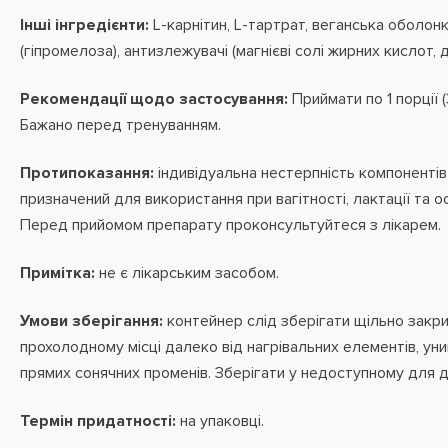
Інші інгредієнти:
L-карнітин, L-тартрат, веганська оболон
(гіпромелоза), антизлежувачі (магнієві солі жирних кислот, 
Рекомендації щодо застосування:
Приймати по 1 порції (
Бажано перед тренуванням.
Протипоказання:
індивідуальна нестерпність компонентів
призначений для використання при вагітності, лактації та о
Перед прийомом препарату проконсультуйтеся з лікарем.
Примітка:
не є лікарським засобом.
Умови зберігання:
контейнер слід зберігати щільно закри
прохолодному місці далеко від нагрівальних елементів, ун
прямих сонячних променів. Зберігати у недоступному для ді
Термін придатності:
на упаковці.