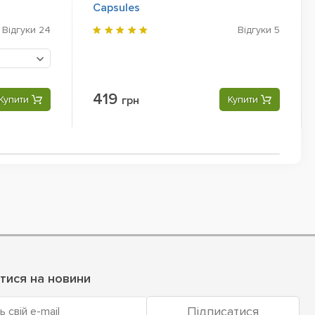
Capsules
Відгуки
24
Відгуки
5
419
Купити
грн
Купити
тися на новини
Підписатися
ь свій e-mail