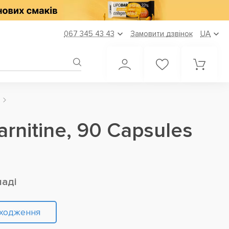
067 345 43 43
Замовити дзвінок
UA
arnitine, 90 Capsules
ладі
дходження