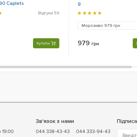
90 Caplets
g
Відгуки
59
Морозиво
979 грн
979
Купити
грн
Зв'язок з нами
Підписа
о 19:00
044 338-43-43
044 333-94-43
Введіт