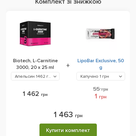
Комплект зі знижкою
Biotech, L-Carnitine
LipoBar Exclusive, 50
+
3000, 20 x 25 ml
g
Апельсин
1462 грн
Капучіно
1 грн
55
грн
1 462
грн
1
грн
1 463
грн
Купити комплект