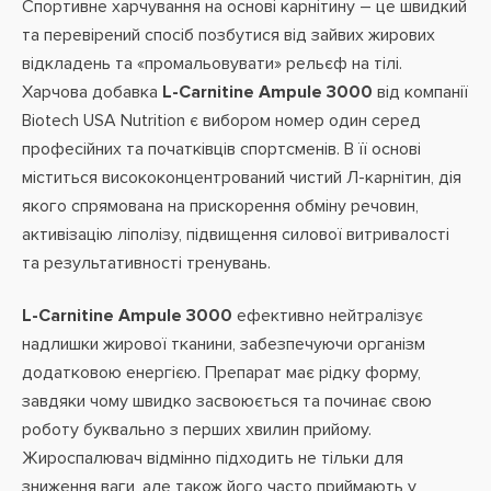
Спортивне харчування на основі карнітину – це швидкий
та перевірений спосіб позбутися від зайвих жирових
відкладень та «промальовувати» рельєф на тілі.
Харчова добавка
L-Carnitine Ampule 3000
від компанії
Biotech USA Nutrition є вибором номер один серед
професійних та початківців спортсменів. В її основі
міститься висококонцентрований чистий Л-карнітин, дія
якого спрямована на прискорення обміну речовин,
активізацію ліполізу, підвищення силової витривалості
та результативності тренувань.
L-Carnitine Ampule 3000
ефективно нейтралізує
надлишки жирової тканини, забезпечуючи організм
додатковою енергією. Препарат має рідку форму,
завдяки чому швидко засвоюється та починає свою
роботу буквально з перших хвилин прийому.
Жироспалювач відмінно підходить не тільки для
зниження ваги, але також його часто приймають у