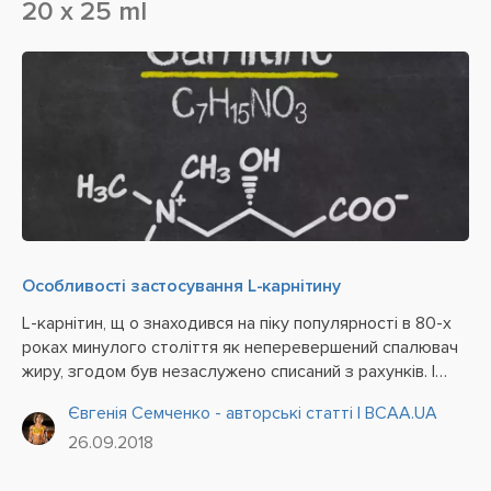
20 x 25 ml
Особливості застосування L-карнітину
L-карнітин, щ о знаходився на піку популярності в 80-х
роках минулого століття як неперевершений спалювач
жиру, згодом був незаслужено списаний з рахунків. І
тільки нещодавно йому знову вдалося зайняти належне
Євгенія Семченко - авторські статті | BCAA.UA
гідне місце в ряду спортивних і харчових добавок....
26.09.2018