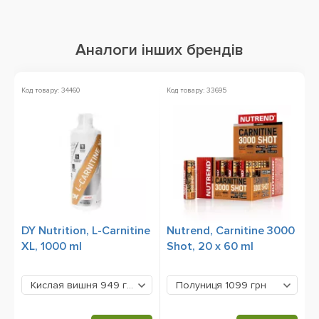
Аналоги інших брендів
Код товару: 34460
Код товару: 33695
Ко
DY Nutrition, L-Carnitine
Nutrend, Carnitine 3000
C
XL, 1000 ml
Shot, 20 x 60 ml
m
Кислая вишня
949 грн
Полуниця
1099 грн