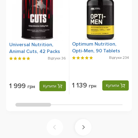
Optimum Nutrition,
O
Universal Nutrition,
Opti-Men, 90 Tablets
X
Animal Cuts, 42 Packs
Відгуки
234
Відгуки
36
1 139
1 999
грн
Купити
грн
Купити