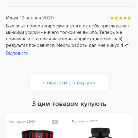
Илья
12 червня 2020
Был опыт приема жиросжигателя и от себя прикладывал
минимум усилий - ничего толком не вышло. Теперь же
принимал и старался максимально(диета, кардио, зал) -
результат понравился. Месяц работы дал мне минус 4 кг
Відповісти
Показати всі відгуки
З цим товаром купують
Код товару: 22155
Ко
Код товару: 22090
Ак