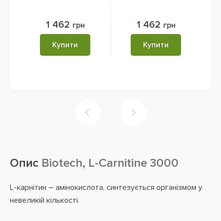
1 462
1 462
грн
грн
Купити
Купити
Опис
Biotech, L-Carnitine 3000
L-карнітин – амінокислота, синтезується організмом у
невеликій кількості.