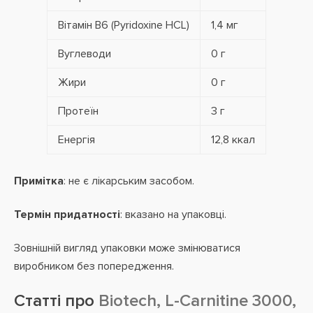
Вітамін В6 (Pyridoxine HCL)
1,4 мг
Вуглеводи
0 г
Жири
0 г
Протеїн
3 г
Енергія
12,8 ккал
Примітка
: не є лікарським засобом.
Термін придатності
: вказано на упаковці.
Зовнішній вигляд упаковки може змінюватися
виробником без попередження.
Статті про
Biotech, L-Carnitine 3000,