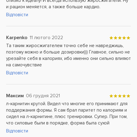
близко к идеалу! И всегда использую жиросжигатели. Ну
и рацион меняется, а также больше кардио.
Відповісти
Karpenko
11 лютого 2022
Та таким жиросжигателем точно себе не навреджишь,
поэтому можно и больше дозировки))) Главное, сильно не
урезайте себя в калориях, ибо именно они сильно влияют
на самочувствие
Відповісти
Максим
06 грудня 2021
л-карнитин крутой. Видел что многие его принимают для
поддержания формы. Я сам брал паритет по калориям и
сидел на л-карнитине, плюс тренировки. Супер. При том,
что силовые были в порядке, форма была сухой
Відповісти