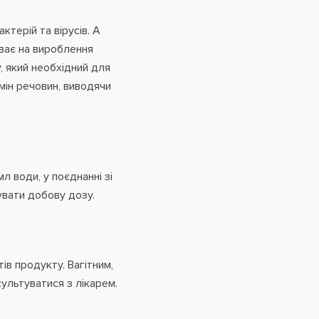
ктерій та вірусів. А
ває на вироблення
у, який необхідний для
обмін речовин, виводячи
л води, у поєднанні зі
вати добову дозу.
ів продукту. Вагітним,
ультуватися з лікарем.