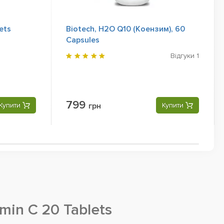
lets
Biotech, H2O Q10 (Коензим), 60
Capsules
Відгуки
1
799
Купити
грн
Купити
min C 20 Tablets