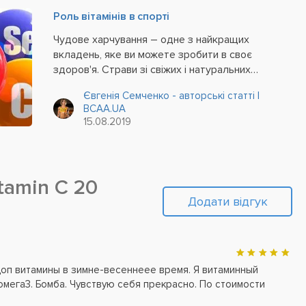
Роль вітамінів в спорті
Чудове харчування – одне з найкращих
вкладень, яке ви можете зробити в своє
здоров'я. Страви зі свіжих і натуральних
продуктів не тільки покращують ваше
Євгенія Семченко - авторські статті |
самопочуття і настрій, але і відмінно
BCAA.UA
позначаються на фізичному стані і розумовій
15.08.2019
діяльності. Вислів...
tamin C 20
Додати відгук
доп витамины в зимне-весеннеее время. Я витаминный
мега3. Бомба. Чувствую себя прекрасно. По стоимости