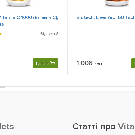
Vitamin C 1000 (Вітамін С),
Biotech, Liver Aid, 60 Tab
ts
Відгуки
8
1 006
Купити
грн
lets
Статті про
Vita