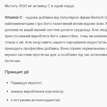
Містить 1000 мг вітаміну С в одній порції.
Vitamin C
- чудова добавка від популярної фірми Biotech US
найзнаменитішим і про його позитивний вплив відомо всім. 
допомагає вашій імунній системі долати труднощі. Але люд
пристосований виробляти його самостійно, тому ми можем
тільки з їжі. Але іноді навіть нашого харчування недостатнь
приходить професійна добавка. Вона сприяє нормальному
імунної системи протягом дня, а особливо під час інтенсивн
після них.
Принцип дії
Підвищує імунітет;
знижує вироблення кортизолу;
є потужним антиоксидантом;