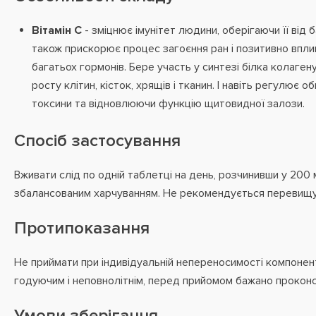
Вітамін С
- зміцнює імунітет людини, оберігаючи її від ба
також прискорює процес загоєння ран і позитивно впли
багатьох гормонів. Бере участь у синтезі білка колаген
росту клітин, кісток, хрящів і тканин. І навіть регулює 
токсини та відновлюючи функцію щитовидної залози.
Спосіб застосування
Вживати слід по одній таблетці на день, розчинивши у 200 м
збалансованим харчуванням. Не рекомендується перевищу
Протипоказання
Не приймати при індивідуальній непереносимості компонент
годуючим і неповнолітнім, перед прийомом бажано проконс
Умови зберігання