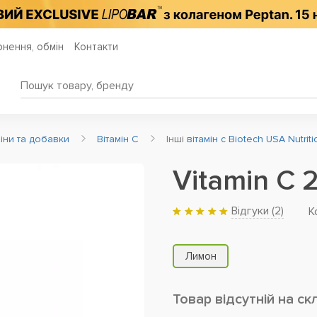
нення, обмін
Контакти
міни та добавки
Вітамін C
Інші
вітамін c Biotech USA Nutriti
Vitamin C 
Відгуки (
2
)
К
Лимон
Товар відсутній на ск