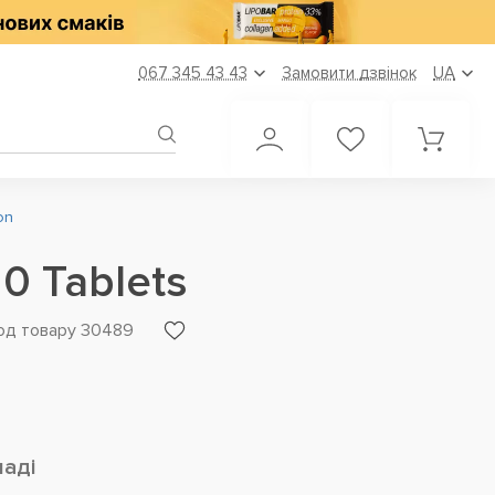
067 345 43 43
Замовити дзвінок
UA
on
20 Tablets
од товару 30489
ладі