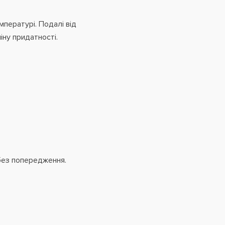
мпературі. Подалі від
іну придатності.
без попередження.