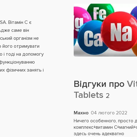
A. Вітамін С є
Адже саме він
ський організм не
о його отримувати
о і тоді на допомогу
 функціонуванню
их фізичних занять і
Відгуки про
Vi
Tablets
2
Махно
04 лютого 2022
Ничего особенного, просто 
комплекс+витамин С+магний+о
здесь очень адекватно