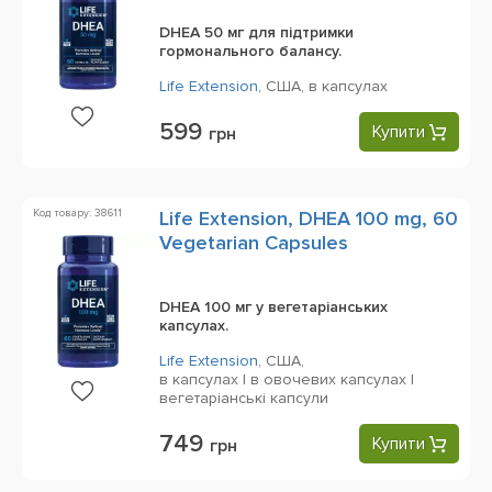
DHEA 50 мг для підтримки
гормонального балансу.
Life Extension
,
США,
в капсулах
599
Купити
грн
Код товару: 38611
Life Extension, DHEA 100 mg, 60
Vegetarian Capsules
DHEA 100 мг у вегетаріанських
капсулах.
Life Extension
,
США,
в капсулах | в овочевих капсулах |
вегетаріанські капсули
749
Купити
грн