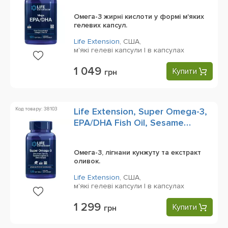
Омега-3 жирні кислоти у формі м'яких
гелевих капсул.
Life Extension
,
США,
м'які гелеві капсули | в капсулах
1 049
Купити
грн
Код товару: 38103
Life Extension, Super Omega-3,
EPA/DHA Fish Oil, Sesame
Lignans & Olive Extract, 120
Softgels
Омега-3, лігнани кунжуту та екстракт
оливок.
Life Extension
,
США,
м'які гелеві капсули | в капсулах
1 299
Купити
грн