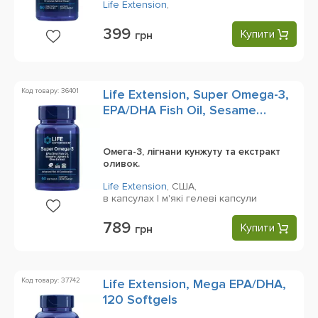
Life Extension
,
399
Купити
грн
Код товару: 36401
Life Extension, Super Omega-3,
EPA/DHA Fish Oil, Sesame
Lignans & Olive Extract, 60
Softgels
Омега-3, лігнани кунжуту та екстракт
оливок.
Life Extension
,
США,
в капсулах | м'які гелеві капсули
789
Купити
грн
Код товару: 37742
Life Extension, Mega EPA/DHA,
120 Softgels