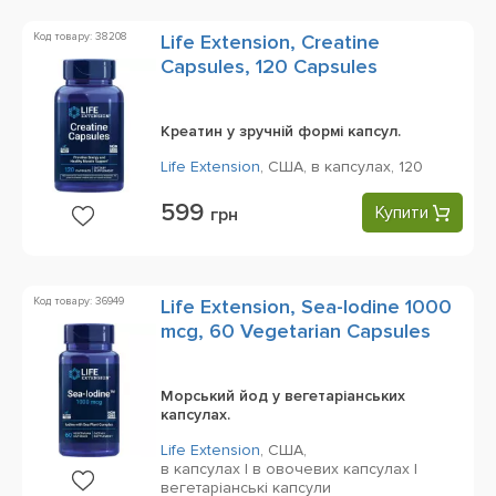
Код товару: 38208
Life Extension, Creatine
Capsules, 120 Capsules
Креатин у зручній формі капсул.
Life Extension
,
США,
в капсулах,
120
599
Купити
грн
Код товару: 36949
Life Extension, Sea-Iodine 1000
mcg, 60 Vegetarian Capsules
Морський йод у вегетаріанських
капсулах.
Life Extension
,
США,
в капсулах | в овочевих капсулах |
вегетаріанські капсули