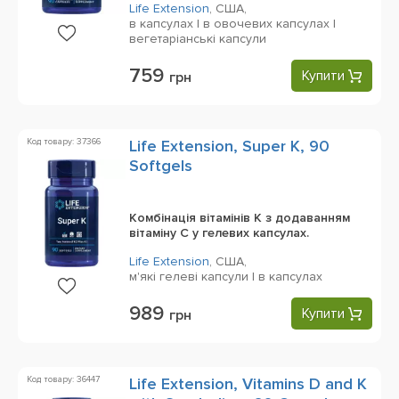
Life Extension
,
США,
в капсулах | в овочевих капсулах |
вегетаріанські капсули
759
Купити
грн
Код товару: 37366
Life Extension, Super K, 90
Softgels
Комбінація вітамінів K з додаванням
вітаміну C у гелевих капсулах.
Life Extension
,
США,
м'які гелеві капсули | в капсулах
989
Купити
грн
Код товару: 36447
Life Extension, Vitamins D and K