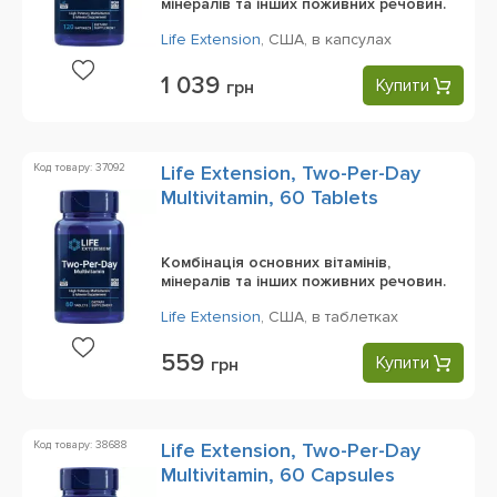
мінералів та інших поживних речовин.
Life Extension
,
США,
в капсулах
1 039
Купити
грн
Код товару: 37092
Life Extension, Two-Per-Day
Multivitamin, 60 Tablets
Комбінація основних вітамінів,
мінералів та інших поживних речовин.
Life Extension
,
США,
в таблетках
559
Купити
грн
Код товару: 38688
Life Extension, Two-Per-Day
Multivitamin, 60 Capsules