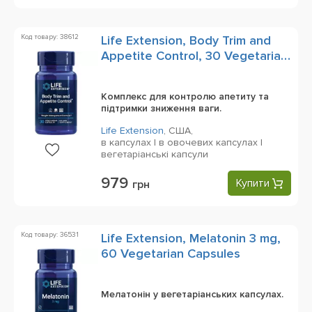
Код товару: 38612
Life Extension, Body Trim and
Appetite Control, 30 Vegetarian
Capsules
Комплекс для контролю апетиту та
підтримки зниження ваги.
Life Extension
,
США,
в капсулах | в овочевих капсулах |
вегетаріанські капсули
979
Купити
грн
Код товару: 36531
Life Extension, Melatonin 3 mg,
60 Vegetarian Capsules
Мелатонін у вегетаріанських капсулах.