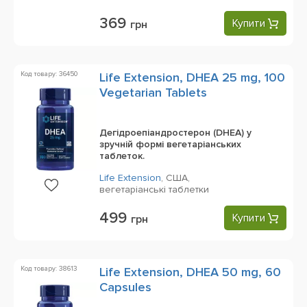
369
Купити
грн
Код товару: 36450
Life Extension, DHEA 25 mg, 100
Vegetarian Tablets
Дегідроепіандростерон (DHEA) у
зручній формі вегетаріанських
таблеток.
Life Extension
,
США,
вегетаріанські таблетки
499
Купити
грн
Код товару: 38613
Life Extension, DHEA 50 mg, 60
Capsules