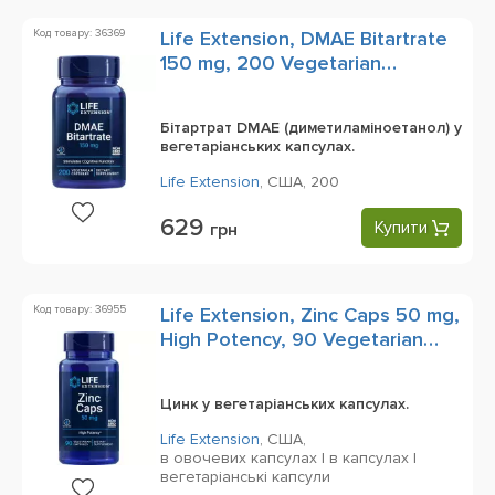
Код товару: 36369
Life Extension, DMAE Bitartrate
150 mg, 200 Vegetarian
Capsules
Бітартрат DMAE (диметиламіноетанол) у
вегетаріанських капсулах.
Life Extension
,
США,
200
629
Купити
грн
Код товару: 36955
Life Extension, Zinc Caps 50 mg,
High Potency, 90 Vegetarian
Capsules
Цинк у вегетаріанських капсулах.
Life Extension
,
США,
в овочевих капсулах | в капсулах |
вегетаріанські капсули