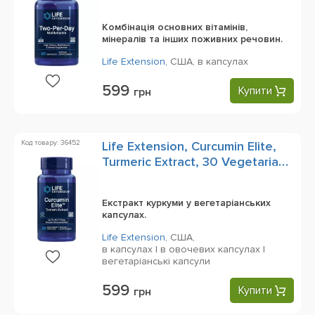
Комбінація основних вітамінів,
мінералів та інших поживних речовин.
Life Extension
,
США,
в капсулах
599
Купити
грн
Код товару: 36452
Life Extension, Curcumin Elite,
Turmeric Extract, 30 Vegetarian
Capsules
Екстракт куркуми у вегетаріанських
капсулах.
Life Extension
,
США,
в капсулах | в овочевих капсулах |
вегетаріанські капсули
599
Купити
грн