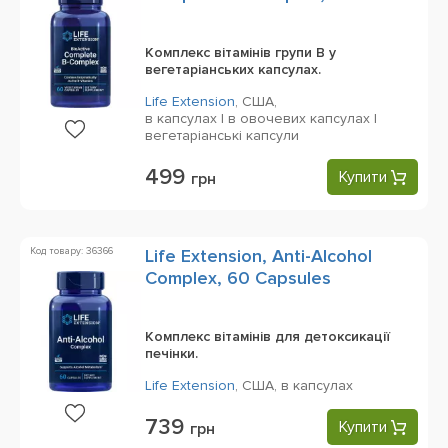
Vegetarian Capsules
Комплекс вітамінів групи B у
вегетаріанських капсулах.
Life Extension
,
США,
в капсулах | в овочевих капсулах |
вегетаріанські капсули
499
Купити
грн
Код товару: 36366
Life Extension, Anti-Alcohol
Complex, 60 Capsules
Комплекс вітамінів для детоксикації
печінки.
Life Extension
,
США,
в капсулах
739
Купити
грн