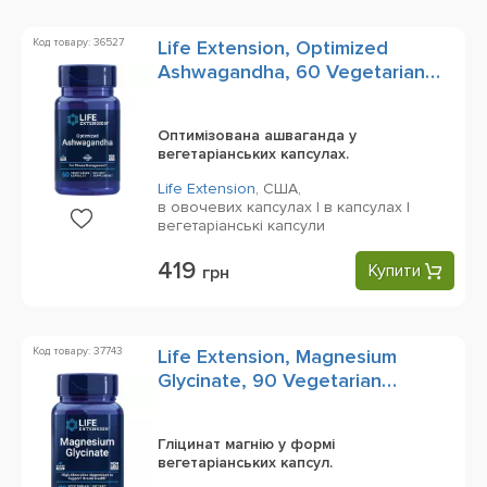
Код товару: 36527
Life Extension, Optimized
Ashwagandha, 60 Vegetarian
Capsules
Оптимізована ашваганда у
вегетаріанських капсулах.
Life Extension
,
США,
в овочевих капсулах | в капсулах |
вегетаріанські капсули
419
Купити
грн
Код товару: 37743
Life Extension, Magnesium
Glycinate, 90 Vegetarian
Capsules
Гліцинат магнію у формі
вегетаріанських капсул.