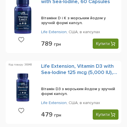
with Sea-Iodine, 60 Capsules
Вітаміни D і K з морським йодом у
зручній формі капсул.
Life Extension
,
США,
в капсулах
789
Купити
грн
Код товару: 36948
Life Extension, Vitamin D3 with
Sea-Iodine 125 mcg (5,000 IU),
60 Capsules
Вітамін D3 з морським йодом у зручній
формі капсул.
Life Extension
,
США,
в капсулах
479
Купити
грн