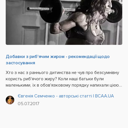
Добавки з риб'ячим жиром - рекомендації щодо
застосування
Хто з нас з раннього дитинства не чув про безсумнівну
користь риб'ячого жиру? Коли наші батьки були
маленькими, їх в обов'язковому порядку напихали цією
речовиною, вельми малоприємною на смак і запах. На
Євгенія Семченко - авторські статті | BCAA.UA
щастя для нас, сьогодні нам немає потреби
05.07.2017
замружуватися і...