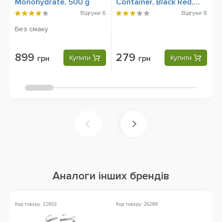
Monohydrate, 500 g
Container, Black Red,
S
600 ml
Відгуки
6
Відгуки
8
Без смаку
899
279
грн
Купити
грн
Купити
Аналоги інших брендів
Код товару: 22802
Код товару: 26288
Ко