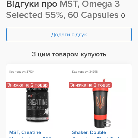
Відгуки про
MST, Omega 3
Selected 55%, 60 Capsules
0
Додати відгук
З цим товаром купують
Код товару: 37134
Код товару: 34548
Ко
Знижка на 2 товар
Знижка на 2 товар
Ак
MST, Creatine
Shaker, Double
1