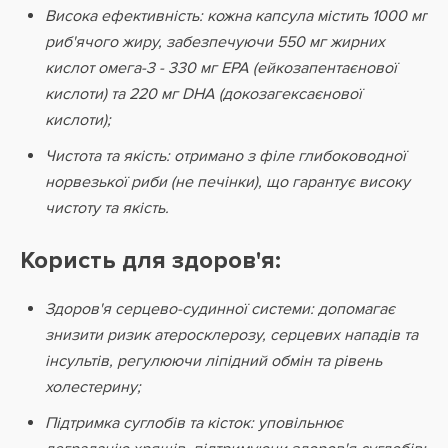
Висока ефективність: кожна капсула містить 1000 мг
риб'ячого жиру, забезпечуючи 550 мг жирних
кислот омега-3 - 330 мг EPA (ейкозапентаєнової
кислоти) та 220 мг DHA (докозагексаєнової
кислоти);
Чистота та якість: отримано з філе глибоководної
норвезької риби (не печінки), що гарантує високу
чистоту та якість.
Користь для здоров'я:
Здоров'я серцево-судинної системи: допомагає
знизити ризик атеросклерозу, серцевих нападів та
інсультів, регулюючи ліпідний обмін та рівень
холестерину;
Підтримка суглобів та кісток: уповільнює