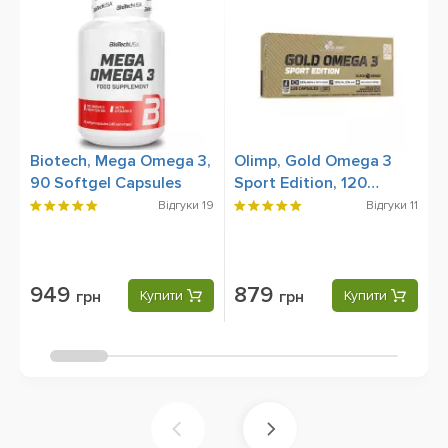
Biotech, Mega Omega 3,
Olimp, Gold Omega 3
L
90 Softgel Capsules
Sport Edition, 120
E
Capsules
Відгуки
19
Відгуки
11
949
879
грн
Купити
грн
Купити