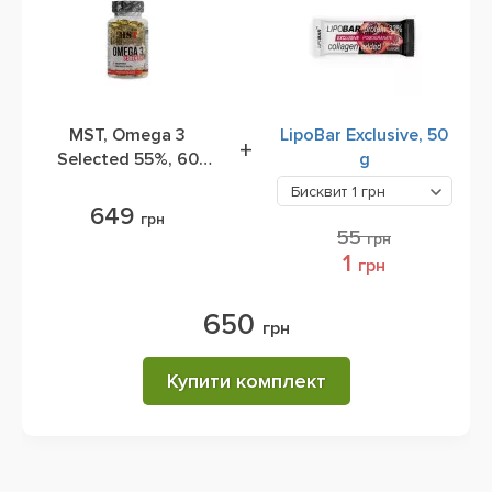
MST, Omega 3
LipoBar Exclusive, 50
+
Selected 55%, 60
g
Capsules
Бисквит
1 грн
649
грн
55
грн
1
грн
650
грн
Купити комплект