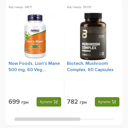
Код товару: 36871
Код товару: 38353
Ко
Now Foods, Lion's Mane
Biotech, Mushroom
O
500 mg, 60 Veg
Complex, 60 Capsules
M
Capsules
699
782
грн
Купити
грн
Купити