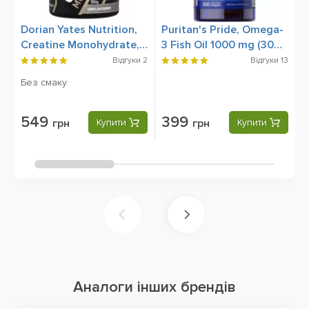
Dorian Yates Nutrition,
Puritan's Pride, Omega-
S
Creatine Monohydrate,
3 Fish Oil 1000 mg (300
C
300 g
mg Active Omega-3),
6
Відгуки
2
Відгуки
13
100 Rapid Release
Без смаку
Softgels
549
399
грн
Купити
грн
Купити
Аналоги інших брендів