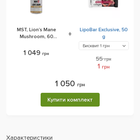
MST, Lion’s Mane
LipoBar Exclusive, 50
+
Mushroom, 60
g
Capsules
Бисквит
1 грн
1 049
грн
55
грн
1
грн
1 050
грн
Купити комплект
Характеристики