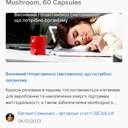
Mushroom, 60 Capsules
Весняний гіповітаміноз (авітаміноз): що потрібно
організму
Корисні речовини в нашому тілі поглинаються клітинами
для вироблення та накопичення енергії, підтримки
життєдіяльності, а також забезпечення необхідного
функціоналу всіх центральних систем. Коли мова йде
Євгенія Семченко - авторські статті | BCAA.UA
про вітаміни, у необхідності і важливості їхнього
06.03.2023
стабільного...