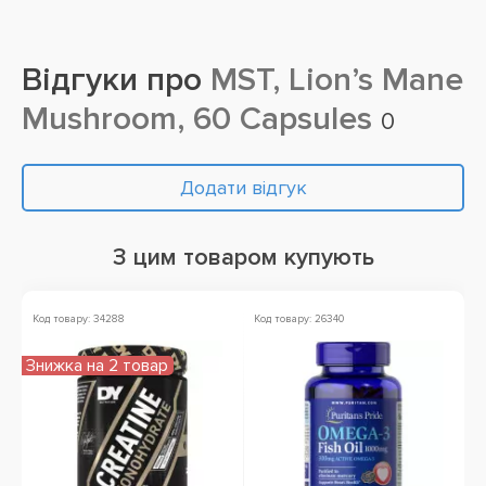
Відгуки про
MST, Lion’s Mane
Mushroom, 60 Capsules
0
Додати відгук
З цим товаром купують
Код товару: 34288
Код товару: 26340
Ко
Знижка на 2 товар
Зн