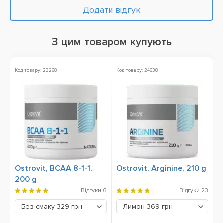
Додати відгук
З цим товаром купують
Код товару: 23268
Код товару: 24638
Ко
Зн
Ostrovit, BCAA 8-1-1,
Ostrovit, Arginine, 210 g
O
200 g
1
Відгуки
6
Відгуки
23
С
Без смаку
329 грн
Лимон
369 грн