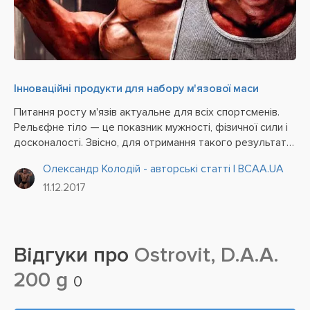
Інноваційні продукти для набору м'язової маси
Питання росту м'язів актуальне для всіх спортсменів.
Рельєфне тіло — це показник мужності, фізичної сили і
досконалості. Звісно, для отримання такого результату
атлети здатні піти на багато чого — від нарощування
Олександр Колодій - авторські статті | BCAA.UA
маси природним шляхом до вживання...
11.12.2017
Відгуки про
Ostrovit, D.A.A.
200 g
0