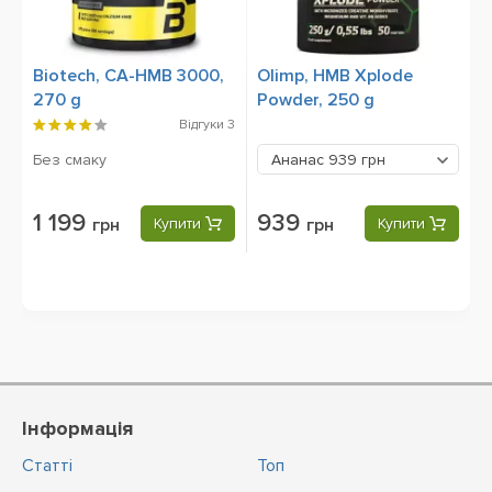
Biotech, CA-HMB 3000,
Olimp, HMB Xplode
270 g
Powder, 250 g
Відгуки
3
Без смаку
Ананас
939 грн
1 199
939
грн
Купити
грн
Купити
Інформація
Статті
Топ