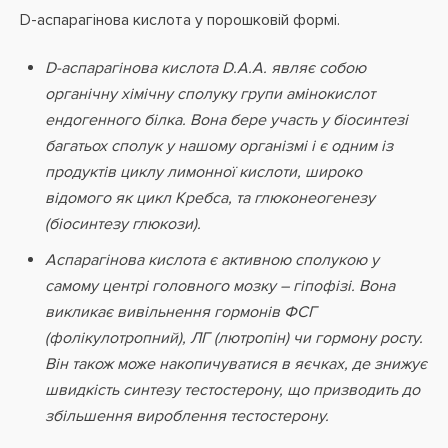
D-аспарагінова кислота у порошковій формі.
D-аспарагінова кислота D.A.A. являє собою
органічну хімічну сполуку групи амінокислот
ендогенного білка. Вона бере участь у біосинтезі
багатьох сполук у нашому організмі і є одним із
продуктів циклу лимонної кислоти, широко
відомого як цикл Кребса, та глюконеогенезу
(біосинтезу глюкози).
Аспарагінова кислота є активною сполукою у
самому центрі головного мозку – гіпофізі. Вона
викликає вивільнення гормонів ФСГ
(фолікулотропний), ЛГ (лютропін) чи гормону росту.
Він також може накопичуватися в яєчках, де знижує
швидкість синтезу тестостерону, що призводить до
збільшення вироблення тестостерону.