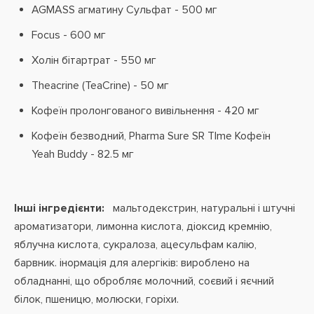
AGMASS агматину Сульфат - 500 мг
Focus - 600 мг
Холін бітартрат - 550 мг
Theacrine (TeaCrine) - 50 мг
Кофеїн пролонгованого вивільнення - 420 мг
Кофеїн безводний, Pharma Sure SR TIme Кофеїн
Yeah Buddy - 82.5 мг
Інші інгредієнти:
мальтодекстрин, натуральні і штучні
ароматизатори, лимонна кислота, діоксид кремнію,
яблучна кислота, сукралоза, ацесульфам калію,
барвник. інормація для алергіків: вироблено на
обладнанні, що обробляє молочний, соєвий і яєчний
білок, пшеницю, молюски, горіхи.