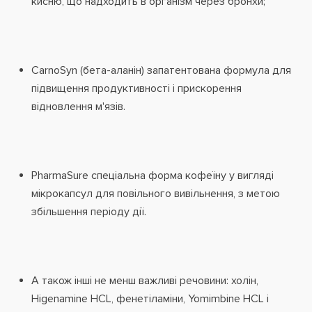
кисню, що надходить в організм через бронхи;
CarnoSyn (бета-аланін) запатентована формула для
підвищення продуктивності і прискорення
відновлення м'язів.
PharmaSure спеціальна форма кофеїну у вигляді
мікрокапсул для повільного вивільнення, з метою
збільшення періоду дії.
А також інші не менш важливі речовини: холін,
Higenamine HCL, фенетіламіни, Yomimbine HCL і