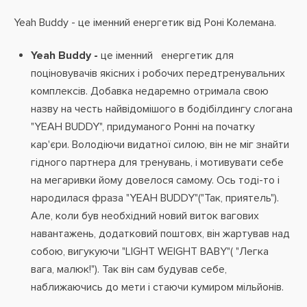
Yeah Buddy - це іменний енергетик від Роні Колемана.
Yeah Buddy -
це іменний енергетик для
поціновувачів якісних і робочих передтренувальних
комплексів. Добавка недаремно отримала свою
назву на честь найвідомішого в бодібілдингу слогана
"YEAH BUDDY", придуманого Ронні на початку
кар'єри. Володіючи видатної силою, він не міг знайти
гідного партнера для тренувань, і мотивувати себе
на мегаривки йому довелося самому. Ось тоді-то і
народилася фраза "YEAH BUDDY"("Так, приятель").
Але, коли був необхідний новий виток вагових
навантажень, додатковий поштовх, він жартував над
собою, вигукуючи "LIGHT WEIGHT BABY"( "Легка
вага, малюк!"). Так він сам будував себе,
наближаючись до мети і стаючи кумиром мільйонів.