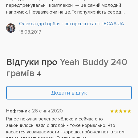
передтренувальні комплекси — це самий молодий
напрямок. Незважаючи на це, їх популярність серед
спортсменів невпинно росте, завдяки своїй дії —
Олександр Горбач - авторські статті | BCAA.UA
підвищення витривалості під час тренувань і...
18.08.2017
Відгуки про
Yeah Buddy 240
грамів
4
Додати відгук
Нефтяник
26 січня 2020
Ранее покупал зеленое яблоко и сейчас оно
закончилось, взял с ягодой - тоже нормально. Что
касается усваиваемости - хорошо, побочек нет, в этом