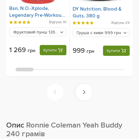
Bsn, N.O.-Xplode,
A
DY Nutrition, Blood &
Legendary Pre-Workout,
г
Guts, 380 g
555 g
Відгуки
91
Відгуки
29
Фруктовий пунш
1269 грн
Груша с киви
999 грн
1 269
999
грн
Купити
грн
Купити
Опис
Ronnie Coleman Yeah Buddy
240 грамів