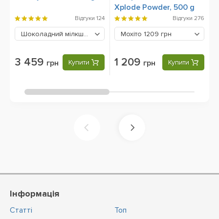
Xplode Powder, 500 g
Відгуки
124
Відгуки
276
Шоколадний мілкшейк
3459 грн
Мохіто
1209 грн
3 459
1 209
грн
Купити
грн
Купити
Інформація
Статті
Топ