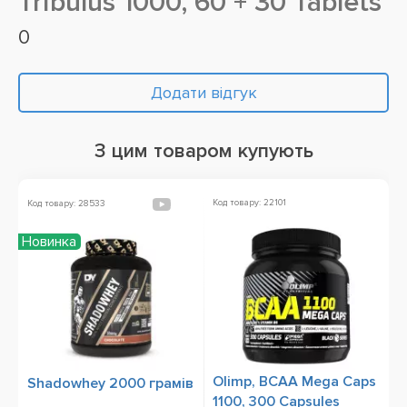
Tribulus 1000, 60 + 30 Tablets
0
Додати відгук
З цим товаром купують
Код товару: 22101
Ко
Код товару: 28533
Новинка
Olimp, BCAA Mega Caps
P
Shadowhey 2000 грамів
1100, 300 Capsules
V