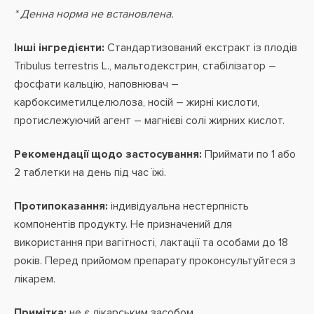
* Денна норма не встановлена.
Інші інгредієнти:
Стандартизований екстракт із плодів
Tribulus terrestris L., мальтодекстрин, стабілізатор –
фосфати кальцію, наповнювач –
карбоксиметилцелюлоза, носій – жирні кислоти,
протислежуючий агент – магнієві солі жирних кислот.
Рекомендації щодо застосування:
Приймати по 1 або
2 таблетки на день під час їжі.
Протипоказання:
індивідуальна нестерпність
компонентів продукту. Не призначений для
використання при вагітності, лактації та особами до 18
років. Перед прийомом препарату проконсультуйтеся з
лікарем.
Примітка:
не є лікарським засобом.