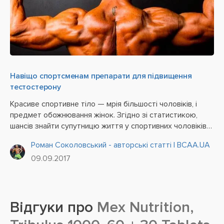
Навіщо спортсменам препарати для підвищення
тестостерону
Красиве спортивне тіло — мрія більшості чоловіків, і
предмет обожнювання жінок. Згідно зі статистикою,
шансів знайти супутницю життя у спортивних чоловіків
набагато більше, ніж у людей з нормальною фігурою.
Роман Соколовський - авторські статті | BCAA.UA
Але не лише цей аспект змушує величезну кількість...
09.09.2017
Відгуки про
Mex Nutrition,