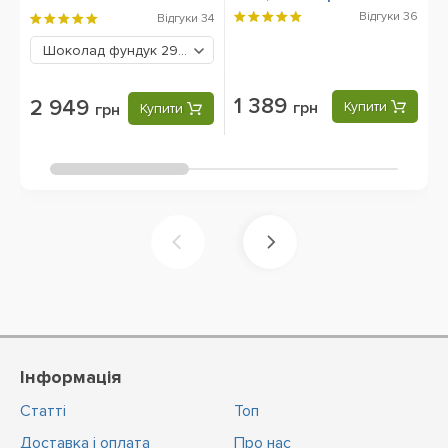
C
Відгуки
36
Відгуки
34
Шоколад фундук
2949 грн
1 389
2 949
грн
Купити
грн
Купити
Інформація
Статті
Топ
Доставка і оплата
Про нас