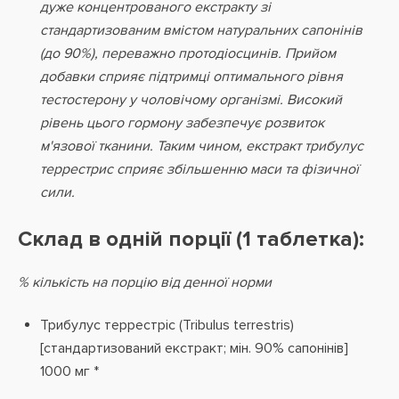
дуже концентрованого екстракту зі
стандартизованим вмістом натуральних сапонінів
(до 90%), переважно протодіосцинів. Прийом
добавки сприяє підтримці оптимального рівня
тестостерону у чоловічому організмі. Високий
рівень цього гормону забезпечує розвиток
м'язової тканини. Таким чином, екстракт трибулус
террестрис сприяє збільшенню маси та фізичної
сили.
Склад в одній порції (1 таблетка):
% кількість на порцію від денної норми
Трибулус террестріс (Tribulus terrestris)
[стандартизований екстракт; мін. 90% сапонінів]
1000 мг *