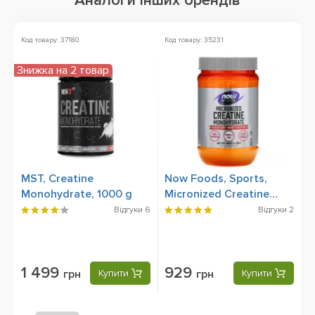
Аналоги інших брендів
Код товару: 37180
Код товару: 35231
Ко
Знижка на 2 товар
Ак
MST, Creatine
Now Foods, Sports,
O
Monohydrate, 1000 g
Micronized Creatine
M
Monohydrate, 500 g
Відгуки
6
Відгуки
2
1 499
929
грн
Купити
грн
Купити