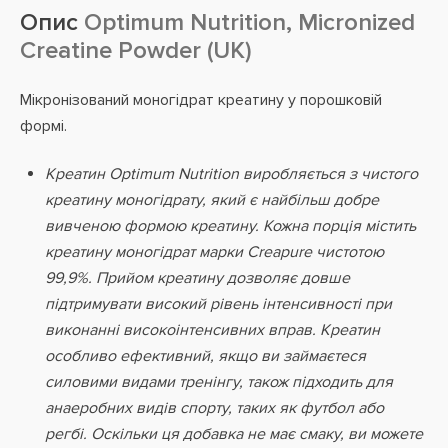
Опис
Optimum Nutrition, Micronized
Creatine Powder (UK)
Мікронізований моногідрат креатину у порошковій
формі.
Креатин Optimum Nutrition виробляється з чистого
креатину моногідрату, який є найбільш добре
вивченою формою креатину. Кожна порція містить
креатину моногідрат марки Creapure чистотою
99,9%. Прийом креатину дозволяє довше
підтримувати високий рівень інтенсивності при
виконанні високоінтенсивних вправ. Креатин
особливо ефективний, якщо ви займаєтеся
силовими видами тренінгу, також підходить для
анаеробних видів спорту, таких як футбол або
регбі. Оскільки ця добавка не має смаку, ви можете