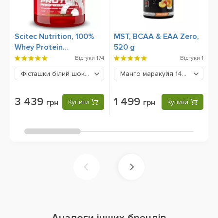
Scitec Nutrition, 100%
MST, BCAA & EAA Zero,
O
Whey Protein
520 g
B
Professional, 2350 g
C
Відгуки
174
Відгуки
1
Фісташки білий шоколад
3439 грн
Манго маракуйя
1499 грн
3 439
1 499
грн
Купити
грн
Купити