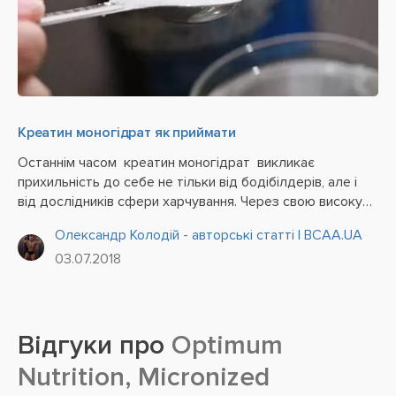
Креатин моногідрат як приймати
Останнім часом креатин моногідрат викликає
прихильність до себе не тільки від бодібілдерів, але і
від дослідників сфери харчування. Через свою високу
ефективність і популярність існує величезна кількість
Олександр Колодій - авторські статті | BCAA.UA
різних авторських методик, часто...
03.07.2018
Відгуки про
Optimum
Nutrition, Micronized