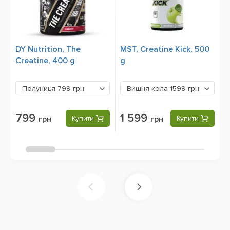
DY Nutrition, The
MST, Creatine Kick, 500
D
Creatine, 400 g
g
C
3
Б
Полуниця
799 грн
Вишня кола
1599 грн
799
1 599
грн
Купити
грн
Купити