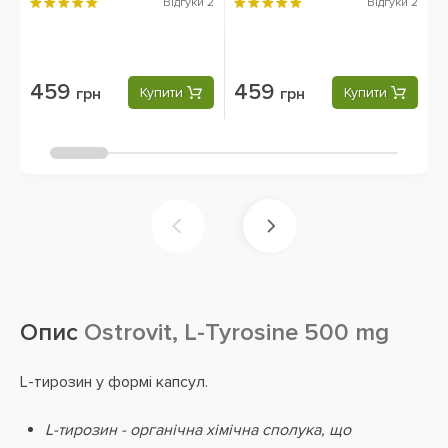
Capsules
Відгуки
2
Відгуки
2
459
459
грн
Купити
грн
Купити
Опис
Ostrovit, L-Tyrosine 500 mg
L-тирозин у формі капсул.
L-тирозин - органічна хімічна сполука, що