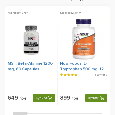
Код товару: 37144
Код товару: 31410
Ко
MST, Beta-Alanine 1200
Now Foods, L-
M
mg, 60 Capsules
Tryptophan 500 mg, 120
C
Veg Capsules
Відгуки
7
649
899
грн
Купити
грн
Купити