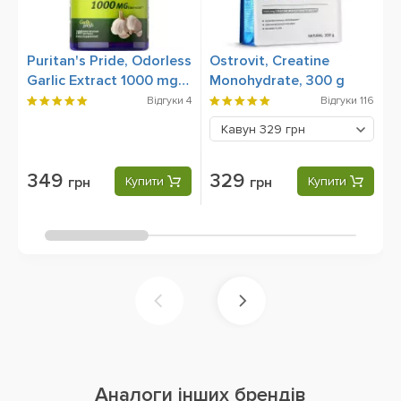
Puritan's Pride, Odorless
Ostrovit, Creatine
N
Garlic Extract 1000 mg,
Monohydrate, 300 g
M
100 Rapid Release
C
Відгуки
4
Відгуки
116
Softgels
Кавун
329 грн
349
329
грн
Купити
грн
Купити
Аналоги інших брендів