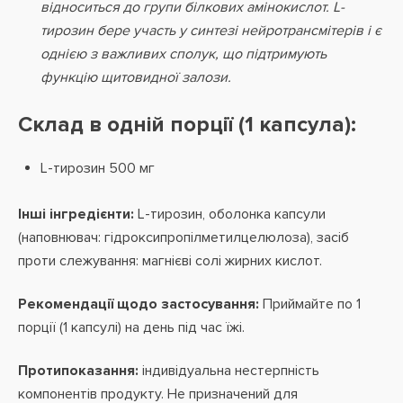
відноситься до групи білкових амінокислот. L-
тирозин бере участь у синтезі нейротрансмітерів і є
однією з важливих сполук, що підтримують
функцію щитовидної залози.
Склад в одній порції (1 капсула):
L-тирозин 500 мг
Інші інгредієнти:
L-тирозин, оболонка капсули
(наповнювач: гідроксипропілметилцелюлоза), засіб
проти слежування: магнієві солі жирних кислот.
Рекомендації щодо застосування:
Приймайте по 1
порції (1 капсулі) на день під час їжі.
Протипоказання:
індивідуальна нестерпність
компонентів продукту. Не призначений для