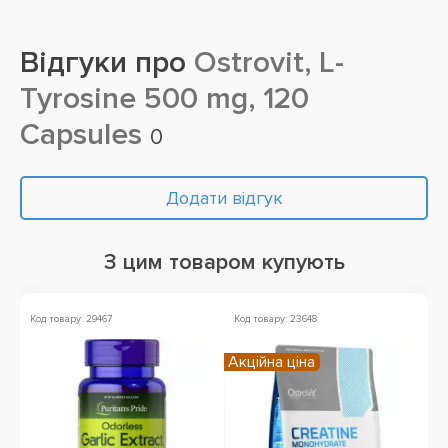
Відгуки про
Ostrovit, L-
Tyrosine 500 mg, 120
Capsules
0
Додати відгук
З цим товаром купують
Код товару: 29467
Код товару: 23648
Ко
Акційна ціна