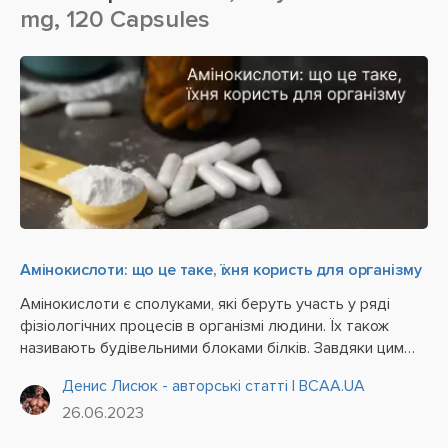
mg, 120 Capsules
Амінокислоти: що це таке, їхня користь для організму
Амінокислоти є сполуками, які беруть участь у ряді
фізіологічних процесів в організмі людини. Їх також
називають будівельними блоками білків. Завдяки цим
сполукам відбувається синтез білків та гормонів.
Денис Лисюк - авторські статті | BCAA.UA
26.06.2023