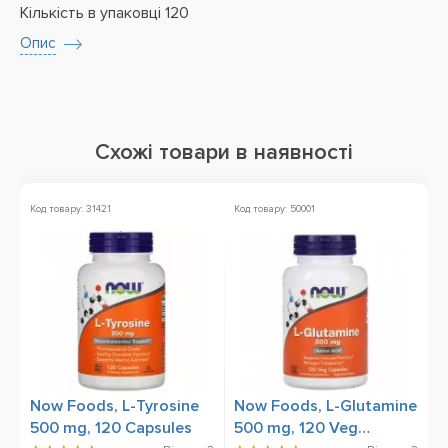
Кількість в упаковці
120
Опис
Схожі товари в наявності
Код товару: 31421
Код товару: 50001
Ко
Now Foods, L-Tyrosine
Now Foods, L-Glutamine
O
500 mg, 120 Capsules
500 mg, 120 Veg
1