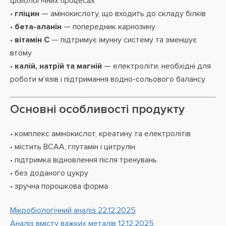
фізіологічних процесах
•
гліцин
— амінокислоту, що входить до складу білків
•
бета-аланін
— попередник карнозину
•
вітамін C
— підтримує імунну систему та зменшує
втому
•
калій, натрій та магній
— електроліти, необхідні для
роботи м’язів і підтримання водно-сольового балансу
Основні особливості продукту
• комплекс амінокислот, креатину та електролітів
• містить BCAA, глутамін і цитрулін
• підтримка відновлення після тренувань
• без доданого цукру
• зручна порошкова форма
Мікробіологічний аналіз 22.12.2025
Аналіз вмісту важких металів 12.12.2025