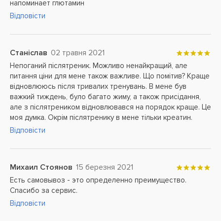
напоминает глютамин
Відповісти
Станіслав
02 травня 2021
Непоганий післятреник. Можливо ненайкращий, але
питання ціни для мене також важливе. Що помітив? Краще
відновлююсь після тривалих тренувань. В мене був
важкий тиждень, було багато жиму, а також присідання,
але з післятреником відновлювався на порядок краще. Це
моя думка. Окрім післятренику в мене тільки креатин.
Відповісти
Михаил Стоянов
15 березня 2021
Есть самовывоз - это определенно преимущество.
Спасибо за сервис.
Відповісти