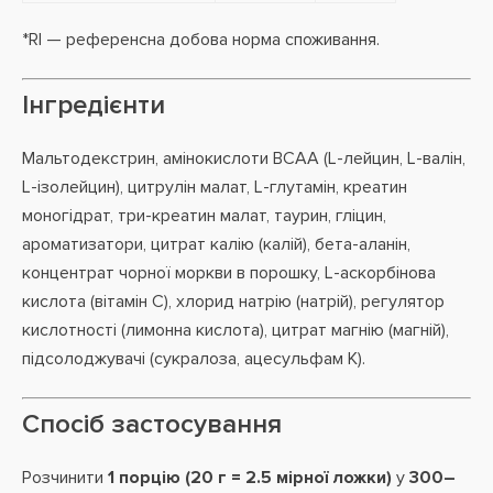
*RI — референсна добова норма споживання.
Інгредієнти
Мальтодекстрин, амінокислоти BCAA (L-лейцин, L-валін,
L-ізолейцин), цитрулін малат, L-глутамін, креатин
моногідрат, три-креатин малат, таурин, гліцин,
ароматизатори, цитрат калію (калій), бета-аланін,
концентрат чорної моркви в порошку, L-аскорбінова
кислота (вітамін C), хлорид натрію (натрій), регулятор
кислотності (лимонна кислота), цитрат магнію (магній),
підсолоджувачі (сукралоза, ацесульфам K).
Спосіб застосування
Розчинити
1 порцію (20 г = 2.5 мірної ложки)
у
300–