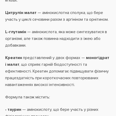
м’язах.
Цитрулін малат
— амінокислотна сполука, що бере
участь у циклі сечовини разом з аргініном та орнітином.
L-глутамін
— амінокислота, яка може синтезуватися в
організмі, але також повинна надходити з їжею або
добавками.
Креатин
представлений у двох формах —
моногідрат
і малат
, що сприяє гарній біодоступності та
ефективності. Креатин допомагає підвищувати фізичну
працездатність при короткочасних повторюваних
навантаженнях високої інтенсивності.
Формула також містить:
•
таурин
— амінокислоту, що бере участь у різних