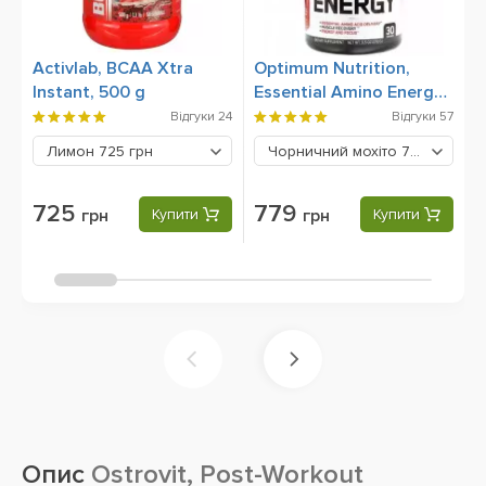
Activlab, BCAA Xtra
Optimum Nutrition,
O
Instant, 500 g
Essential Amino Energy,
X
270 грам
Відгуки
24
Відгуки
57
Лимон
725 грн
Чорничний мохіто
779 грн
725
779
грн
Купити
грн
Купити
Опис
Ostrovit, Post-Workout