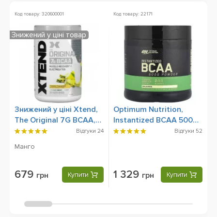
Код товару: 320600001
Код товару: 22171
К
Знижений у ціні товар
Знижений у ціні Xtend,
Optimum Nutrition,
O
The Original 7G BCAA,
Instantized BCAA 5000
X
420 g
Powder, 345 g
Відгуки
24
Відгуки
52
Манго
679
1 329
грн
Купити
грн
Купити