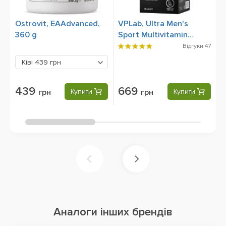
Ostrovit, EAAdvanced,
VPLab, Ultra Men's
N
360 g
Sport Multivitamin
P
Formula, 90 Caplets
Відгуки
47
Ківі
439 грн
439
669
грн
Купити
грн
Купити
Аналоги інших брендів