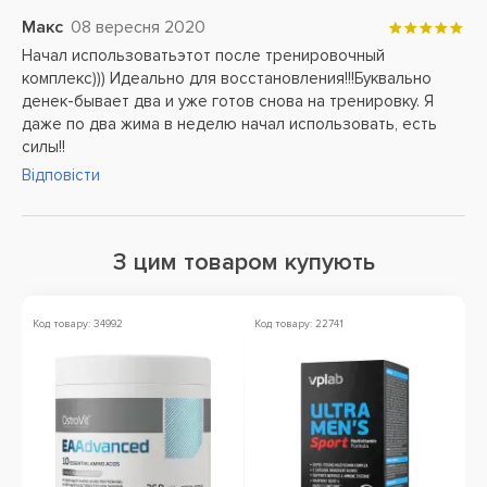
Макс
08 вересня 2020
Начал использоватьэтот после тренировочный
комплекс))) Идеально для восстановления!!!Буквально
денек-бывает два и уже готов снова на тренировку. Я
даже по два жима в неделю начал использовать, есть
силы!!
Відповісти
З цим товаром купують
Код товару: 34992
Код товару: 22741
Ко
Зн