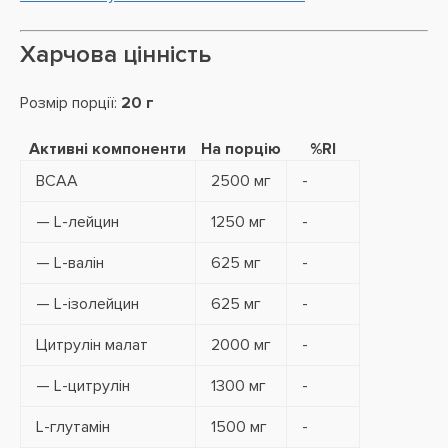
Харчова цінність
Розмір порції:
20 г
Активні компоненти
На порцію
%RI
BCAA
2500 мг
-
— L-лейцин
1250 мг
-
— L-валін
625 мг
-
— L-ізолейцин
625 мг
-
Цитрулін малат
2000 мг
-
— L-цитрулін
1300 мг
-
L-глутамін
1500 мг
-