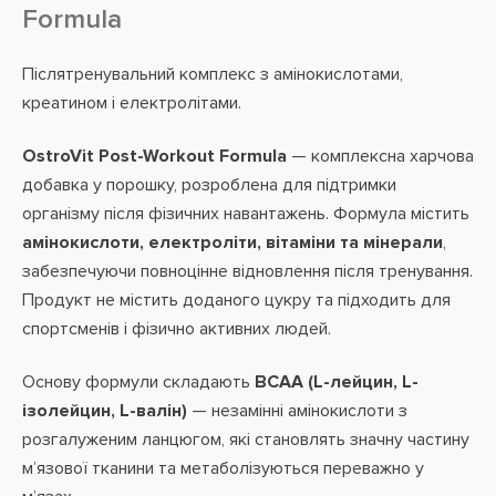
Formula
Післятренувальний комплекс з амінокислотами,
креатином і електролітами.
OstroVit Post-Workout Formula
— комплексна харчова
добавка у порошку, розроблена для підтримки
організму після фізичних навантажень. Формула містить
амінокислоти, електроліти, вітаміни та мінерали
,
забезпечуючи повноцінне відновлення після тренування.
Продукт не містить доданого цукру та підходить для
спортсменів і фізично активних людей.
Основу формули складають
BCAA (L-лейцин, L-
ізолейцин, L-валін)
— незамінні амінокислоти з
розгалуженим ланцюгом, які становлять значну частину
м’язової тканини та метаболізуються переважно у