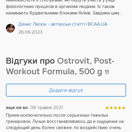
Амінокислоти є сполуками, які беруть участь у ряді
фізіологічних процесів в організмі людини. Їх також
називають будівельними блоками білків. Завдяки цим
сполукам відбувається синтез білків та гормонів.
Денис Лисюк - авторські статті | BCAA.UA
26.06.2023
Відгуки про
Ostrovit, Post-
Workout Formula, 500 g
11
Додати відгук
еще не мс
06 травня 2021
Прием исключительно после серьезных тяжелых
тренировок. Лучше восстанавливаюсь да и ощущение на
следующий день более свежее. по воздействию очень