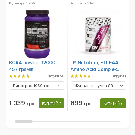
Код товару: 25826
Код товару: 33435
Ко
BCAA powder 12000
DY Nutrition, HIT EAA
B
457 грамів
Amino Acid Complex,
360 g
Відгуки
56
Відгуки
1
Виноград
1039 грн
Жувальна гумка
899 грн
1 039
899
грн
Купити
грн
Купити