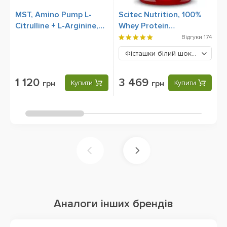
MST, Amino Pump L-
Scitec Nutrition, 100%
C
Citrulline + L-Arginine,
Whey Protein
300 g
Professional, 2350 g
Відгуки
174
Фісташки білий шоколад
3469
1 120
3 469
грн
Купити
грн
Купити
Аналоги інших брендів