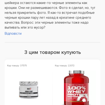
шейкера остаются какие-то черные элементы как
крошки. Они не размешиваются. Фото я сделал, но, тут
нельзя прикрепить фото. Я как-то встречал подобные
черные крошки пару лет назад в креатине среднего
качества. Вопрос: эти черные элементы тоже надо
выпивать или это мусор?
Відповісти
З цим товаром купують
Код товару: 37575
Код товару: 22072
Ко
Зн