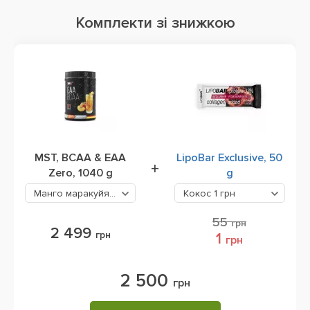
Комплекти зі знижкою
MST, BCAA & EAA
LipoBar Exclusive, 50
+
Zero, 1040 g
g
Манго маракуйя
2499 грн
Кокос
1 грн
55
грн
2 499
грн
1
грн
2 500
грн