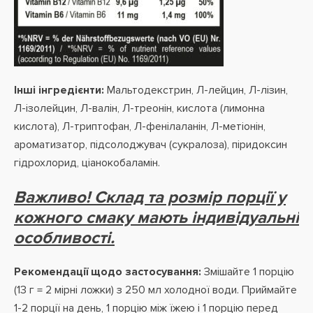
Інші інгредієнти:
Мальтодекстрин, Л-лейцин, Л-лізин,
Л-ізолейцин, Л-валін, Л-треонін, кислота (лимонна
кислота), Л-триптофан, Л-фенілаланін, Л-метіонін,
ароматизатор, підсолоджувач (сукралоза), піридоксин
гідрохлорид, ціанокобаламін.
Важливо! Склад та розмір порції у
кожного смаку мають індивідуальні
особливості.
Рекомендації щодо застосування:
Змішайте 1 порцію
(13 г = 2 мірні ложки) з 250 мл холодної води. Приймайте
1-2 порції на день, 1 порцію між їжею і 1 порцію перед