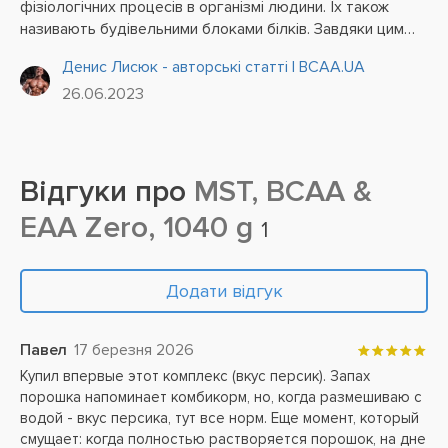
фізіологічних процесів в організмі людини. Їх також
називають будівельними блоками білків. Завдяки цим
сполукам відбувається синтез білків та гормонів.
Денис Лисюк - авторські статті | BCAA.UA
26.06.2023
Відгуки про
MST, BCAA &
EAA Zero, 1040 g
1
Додати відгук
Павел
17 березня 2026
Купил впервые этот комплекс (вкус персик). Запах
порошка напоминает комбикорм, но, когда размешиваю с
водой - вкус персика, тут все норм. Еще момент, который
смущает: когда полностью растворяется порошок, на дне