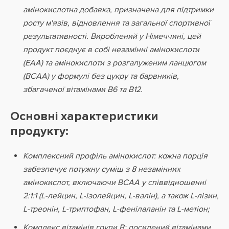
амінокислотна добавка, призначена для підтримки
росту м'язів, відновлення та загальної спортивної
результативності. Вироблений у Німеччині, цей
продукт поєднує в собі незамінні амінокислоти
(EAA) та амінокислоти з розгалуженим ланцюгом
(BCAA) у формулі без цукру та барвників,
збагаченої вітамінами B6 та B12.
Основні характеристики
продукту:
Комплексний профіль амінокислот: кожна порція
забезпечує потужну суміш з 8 незамінних
амінокислот, включаючи BCAA у співвідношенні
2:1:1 (L-лейцин, L-ізолейцин, L-валін), а також L-лізин,
L-треонін, L-триптофан, L-фенілаланін та L-метіон;
Комплекс вітамінів групи B: посилений вітамінами