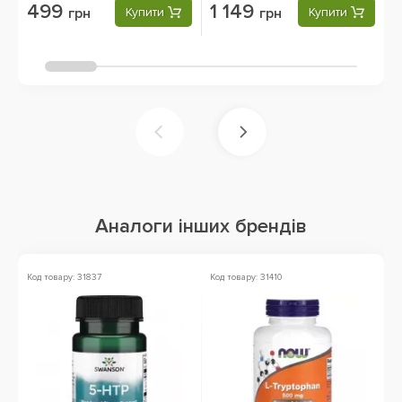
499
1 149
грн
Купити
грн
Купити
Аналоги інших брендів
Код товару: 31837
Код товару: 31410
Ко