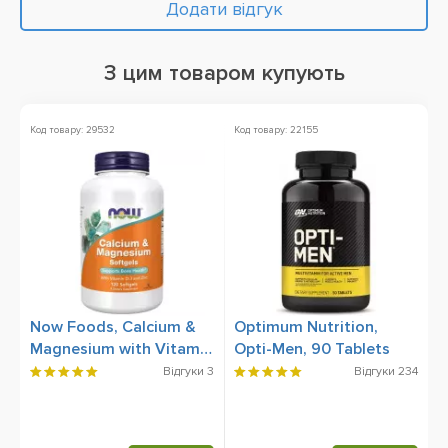
Додати відгук
З цим товаром купують
Код товару: 29532
Код товару: 22155
Ко
Ак
Now Foods, Calcium &
Optimum Nutrition,
N
Magnesium with Vitamin
Opti-Men, 90 Tablets
D
D-3 and Zinc (Кальцій,
Відгуки
3
Відгуки
234
Магній, Вітамін Д-3 та
Цинк), 120 Softgels