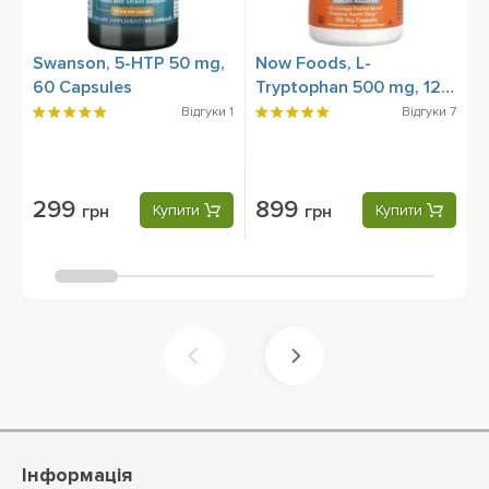
Swanson, 5-HTP 50 mg,
Now Foods, L-
N
60 Capsules
Tryptophan 500 mg, 120
m
Veg Capsules
Відгуки
1
Відгуки
7
299
899
грн
Купити
грн
Купити
Інформація