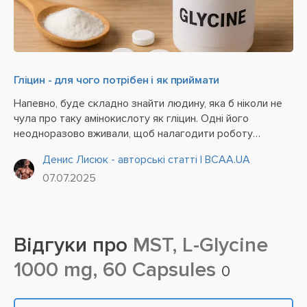
Гліцин - для чого потрібен і як приймати
Напевно, буде складно знайти людину, яка б ніколи не
чула про таку амінокислоту як гліцин. Одні його
неодноразово вживали, щоб налагодити роботу
нервової системи, інші – для нормалізації
Денис Лисюк - авторські статті | BCAA.UA
психоемоційного стану, а треті за порадою тренера
07.07.2025
доповнили свій...
Відгуки про
MST, L-Glycine
1000 mg, 60 Capsules
0