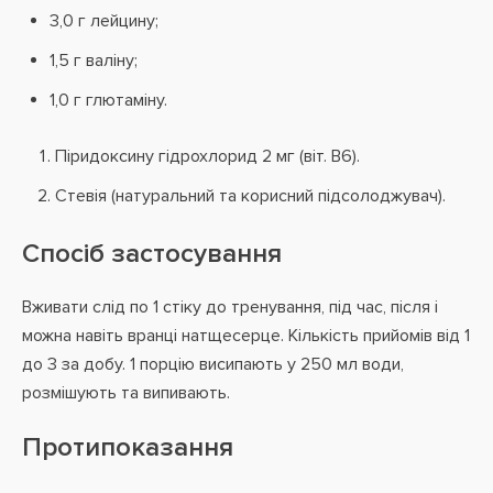
3,0 г лейцину;
1,5 г валіну;
1,0 г глютаміну.
Піридоксину гідрохлорид 2 мг (віт. В6).
Стевія (натуральний та корисний підсолоджувач).
Спосіб застосування
Вживати слід по 1 стіку до тренування, під час, після і
можна навіть вранці натщесерце. Кількість прийомів від 1
до 3 за добу. 1 порцію висипають у 250 мл води,
розмішують та випивають.
Протипоказання