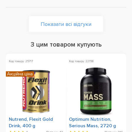
Показати всі відгуки
З цим товаром купують
Код товару: 25717
Код товару: 22158
К
Акційна ціна
Nutrend, Flexit Gold
Optimum Nutrition,
B
Drink, 400 g
Serious Mass, 2720 g
6