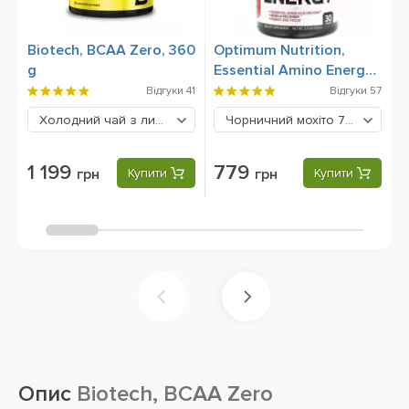
Biotech, BCAA Zero, 360
Optimum Nutrition,
B
g
Essential Amino Energy,
g
270 грам
Відгуки
41
Відгуки
57
Холодний чай з лимоном
1199 грн
Чорничний мохіто
779 грн
1 199
779
грн
Купити
грн
Купити
Опис
Biotech, BCAA Zero