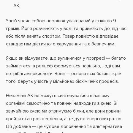
АК;
Засіб являє собою порошок упакований у стіки по 9
грамів. Його розчиняють у воді та приймають до, під час
або після занять спортом. Товар повністю відповідає
стандартам дієтичного харчування та є безпечним.
Якщо ви відчуваєте, що зупинилися у прогресі — багато
займаєтеся, а рельєф формується повільно, тоді вам
потрібні амінокислоти. Вони — основа всіх білків і, крім
того, беруть участь у мільйонах біохімічних процесів.
Незамінні АК не можуть синтезуватися в нашому
організмі самостійно та повинні надходити з їжею. Зі
звичайною їжею ми отримуємо білки, але вони повинні
пройти етап розщеплення, а це дуже енерговитратно.
Ця добавка — це чудове доповнення та альтернатива