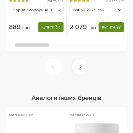
м
Відгуки
42
Відгуки
216
Чорна смородина
889 грн
Банан
2079 грн
889
2 079
грн
Купити
грн
Купити
Аналоги інших брендів
Код товару: 37574
Код товару: 27214
Ко
Ак