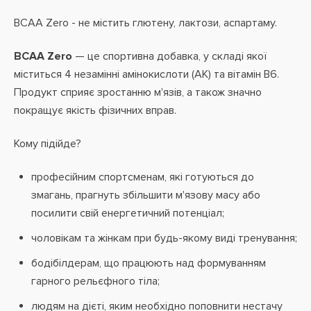
BCAA Zero - не містить глютену, лактози, аспартаму.
BCAA Zero
— це спортивна добавка, у складі якої
міститься 4 незамінні амінокислоти (АК) та вітамін В6.
Продукт сприяє зростанню м'язів, а також значно
покращує якість фізичних вправ.
Кому підійде?
професійним спортсменам, які готуються до
змагань, прагнуть збільшити м'язову масу або
посилити свій енергетичний потенціал;
чоловікам та жінкам при будь-якому виді тренування;
бодібілдерам, що працюють над формуванням
гарного рельєфного тіла;
людям на дієті, яким необхідно поповнити нестачу