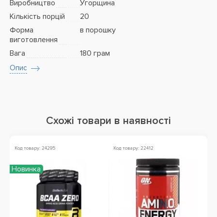
Виробництво
Угорщина
Кількість порцій
20
Форма
в порошку
виготовлення
Вага
180 грам
Опис
Схожі товари в наявності
Код товару: 24295
Код товару: 22412
Ко
Новинка