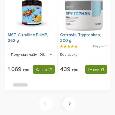
MST, Citrulline PUMP,
Ostrovit, Tryptophan,
O
262 g
200 g
E
5
Відгуки
13
Без смаку
Полуниця лайм
1069 грн
1 069
439
грн
Купити
грн
Купити