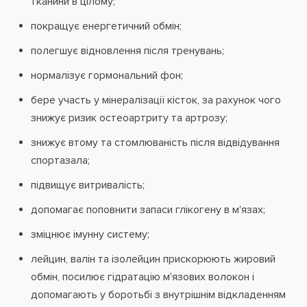
тканини в цілому;
покращує енергетичний обмін;
полегшує відновлення після тренувань;
нормалізує гормональний фон;
бере участь у мінералізації кісток, за рахунок чого
знижує ризик остеоартриту та артрозу;
знижує втому та стомлюваність після відвідування
спортазала;
підвищує витривалість;
допомагає поповнити запаси глікогену в м'язах;
зміцнює імунну систему;
лейцин, валін та ізолейцин прискорюють жировий
обмін, посилює гідратацію м'язових волокон і
допомагають у боротьбі з внутрішнім відкладенням