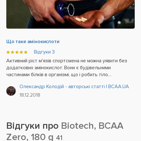
Що таке амінокислоти
Відгуки
3
Активний ріст м'язів спортсмена не можна уявити без
додаткових амінокислот. Вони є будівельними
частинами білків в організмі, що і робить тіло
спортсмена рельєфним і дуже привабливим. Крім цієї
Олександр Колодій - авторські статті | BCAA.UA
важливої функції, амінокислоти також зміцнюють
18.12.2018
м'язову...
Відгуки про
Biotech, BCAA
Zero, 180 g
41