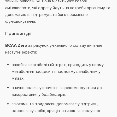
звичній білковій їжі. Вона містить уже готові
амінокислоти, які одразу йдуть на потреби організму та
допомагають підтримувати його нормальне
функціонування.
Принцип дії
BCAA Zero
за рахунок унікального складу виявляє
наступні ефекти:
запобігає катаболічній втраті, приводить у норму
метаболічні процеси та продовжує анаболізм у
м'язах;
значно полегшує пампінг та рекомендується до
використання у бодібілдерів;
глютамін та піридоксин допомагає у підтримці
здоров'я суглобів, хрящів, зв'язок та сполучної