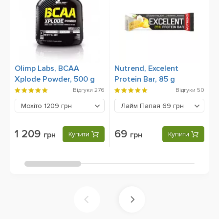
Olimp Labs, BCAA
Nutrend, Excelent
O
Xplode Powder, 500 g
Protein Bar, 85 g
O
C
Відгуки
276
Відгуки
50
Мохіто
1209 грн
Лайм Папая
69 грн
1 209
69
грн
Купити
грн
Купити