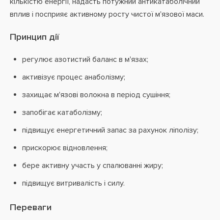
кількістю енергії, надасть потужний антикатаболічний
вплив і посприяє активному росту чистої м'язової маси.
Принцип дії
регулює азотистий баланс в м'язах;
активізує процес анаболізму;
захищає м'язові волокна в період сушіння;
запобігає катаболізму;
підвищує енергетичний запас за рахунок ліполізу;
прискорює відновлення;
бере активну участь у спалюванні жиру;
підвищує витривалість і силу.
Переваги