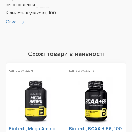
виготовлення
Кількість в упаковці
100
Опис
Схожі товари в наявності
Код товару: 22978
Код товару: 23245
К
Biotech, Mega Amino,
Biotech, BCAA + B6, 100
B