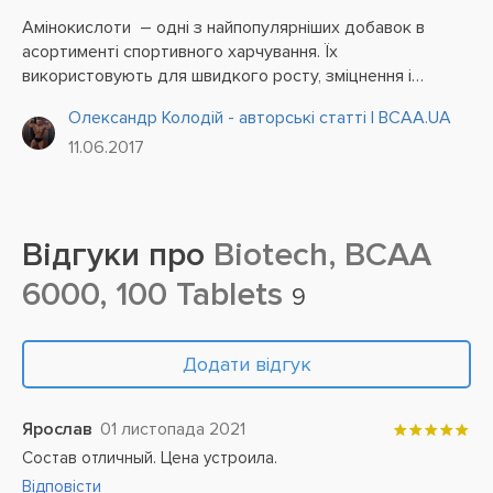
Амінокислоти – одні з найпопулярніших добавок в
асортименті спортивного харчування. Їх
використовують для швидкого росту, зміцнення і
відновлення м'язової тканини після інтенсивних
Олександр Колодій - авторські статті | BCAA.UA
тренувань. Додатковий прийом таких нутрієнтів
11.06.2017
особливо важливий для...
Відгуки про
Biotech, BCAA
6000, 100 Tablets
9
Додати відгук
Ярослав
01 листопада 2021
Состав отличный. Цена устроила.
Відповісти