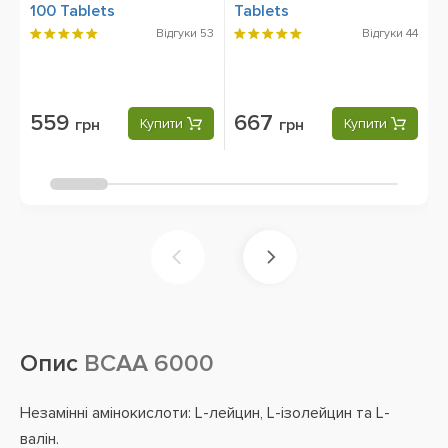
100 Tablets
Tablets
T
Відгуки
53
Відгуки
44
559
667
грн
Купити
грн
Купити
Опис
BCAA 6000
Незамінні амінокислоти: L-лейцин, L-ізолейцин та L-
валін.