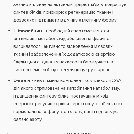
значно впливає на активний приріст м'язів, покращує
синтез білків, прискорює регенерацію тканин і
дозволяє підтримати відмінну атлетичну форму;
L-ізолейцин
- необхідний спортсменам для
оптимізації метаболізму, збільшення фізичної
витривалості, активного відновлення м'язових
тканин і забезпечення їх додатковою енергією.
Окрім цього, дана амінокислота бере участь в
синтезі гемоглобіну і регуляції цукру в крові;
L-валін
- невід'ємний компонент комплексу BCAA,
дія якого спрямована на запобігання катаболізму,
підвищення синтезу білка, постачання м'язів
енергією, регуляцію рівня серотоніну, стабілізацію
гормонального фону, до того ж, валін підтримує
баланс азоту.