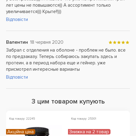
лет цены не повышаются)) А ассортимент только
увеличивается))) Крыте!!)))
Відповісти
Валентин
18 червня 2020
Забрал с отделения на оболоне - проблем не было. все
по предзаказу. Теперь собираюсь закупать здесь и
протеин, а в период набора еще и гейнер. уже
присмотрел интересные варианты
Відповісти
З цим товаром купують
Код товару: 22245
Код товару: 25301
Ко
Акційна ціна
Знижка на 2 товар