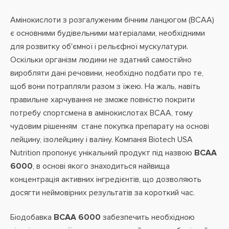
Амінокислоти з розгалуженим бічним ланцюгом (BCAA)
є основними будівельними матеріалами, необхідними
для розвитку об'ємної і рельєфної мускулатури.
Оскільки організм людини не здатний самостійно
виробляти дані речовини, необхідно подбати про те,
щоб вони потрапляли разом з їжею. На жаль, навіть
правильне харчування не зможе повністю покрити
потребу спортсмена в амінокислотах BCAA, тому
чудовим рішенням стане покупка препарату на основі
лейцину, ізолейцину і валіну. Компанія Biotech USA
Nutrition пропонує унікальний продукт під назвою
BCAA
6000
, в основі якого знаходиться найвища
концентрація активних інгредієнтів, що дозволяють
досягти неймовірних результатів за короткий час.
Біодобавка
BCAA 6000
забезпечить необхідною