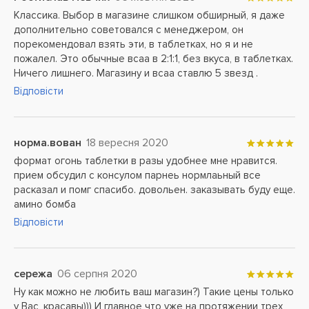
Классика. Выбор в магазине слишком обширный, я даже
дополнительно советовался с менеджером, он
порекомендовал взять эти, в таблетках, но я и не
пожалел. Это обычные всаа в 2:1:1, без вкуса, в таблетках.
Ничего лишнего. Магазину и всаа ставлю 5 звезд .
Відповісти
норма.вован
18 вересня 2020
формат огонь таблетки в разы удобнее мне нравится.
прием обсудил с консулом парнеь нормлаьный все
расказал и помг спасибо. довольен. заказывать буду еще.
амино бомба
Відповісти
сережа
06 серпня 2020
Ну как можно не любить ваш магазин?) Такие цены только
у Вас, красавы))) И главное что уже на протяжении трех