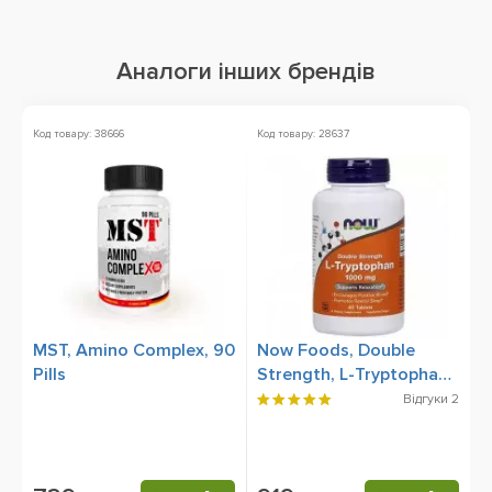
Аналоги інших брендів
Код товару: 38666
Код товару: 28637
Ко
MST, Amino Complex, 90
Now Foods, Double
M
Pills
Strength, L-Tryptophan
T
1000 mg, 60 Tablets
Відгуки
2