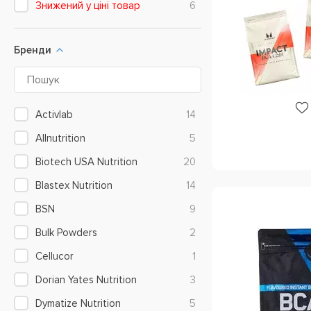
Знижений у ціні товар
6
Бренди
Activlab
14
Allnutrition
5
Biotech USA Nutrition
20
Blastex Nutrition
14
BSN
9
Bulk Powders
2
Cellucor
1
Dorian Yates Nutrition
3
Dymatize Nutrition
5