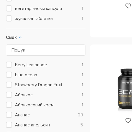
вегетаріанські капсули
1
MST
10
жувальні таблетки
1
Muscle Pharm
3
MuscleTech
1
Смак
Mutant (Fit Foods)
8
MyProtein
6
NOW Foods (USA)
1
Berry Lemonade
1
NutraBolics
2
blue ocean
1
Nutrend
8
Strawberry Dragon Fruit
1
Nutrex Research
2
Абрикос
1
Olimp Labs
12
Абрикосовий крем
1
Optimum Nutrition
13
Ананас
29
Ostrovit
20
Ананас апельсин
5
Premium Nutrition
1