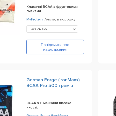
Класичні ВСАА з фруктовими
смаками.
MyProtein
,
Англія,
в порошку
Без смаку
Повідомити про
надходження
German Forge (IronMaxx)
BCAA Pro 500 грамів
BCAA з Німеччини високої
якості.
German Forge (IronMaxx)
,