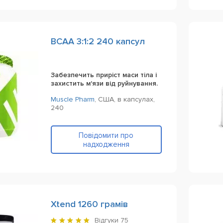
BCAA 3:1:2 240 капсул
Забезпечить приріст маси тіла і
захистить м'язи від руйнування.
Muscle Pharm
,
США,
в капсулах,
240
Повідомити про
надходження
Xtend 1260 грамів
Відгуки
75