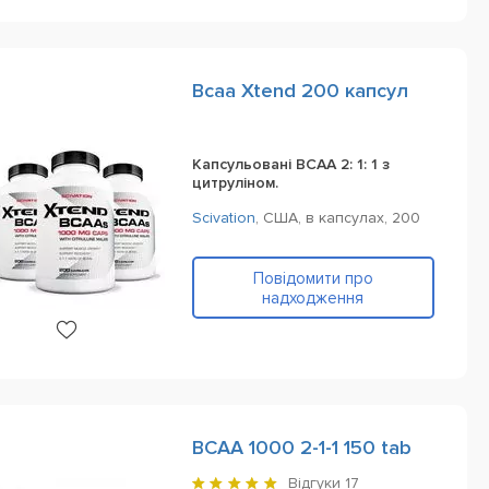
Bcaa Xtend 200 капсул
Капсульовані BCAA 2: 1: 1 з
цитруліном.
Scivation
,
США,
в капсулах,
200
Повідомити про
надходження
BCAA 1000 2-1-1 150 tab
Відгуки
17