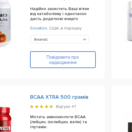
Надійно захистить Ваші м'язи
від катаболізму і одночасно
дасть додаткові енерго
Scivation
,
США,
в порошку
Ананас
Повідомити про
надходження
BCAA XTRA 500 грамів
Відгуки
47
Містить амінокислоти BCAA
(лейцин, ізолейцин, валін) та
глутамін.