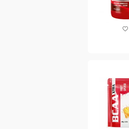
Доктор Амино
1
Екзотичний пунш
1
Жувальна гумка
3
Зелене яблуко
23
Золота Желейка
2
Кавун
49
Киви Лайм
2
Ківі
3
Коктель лонг айленд
1
Кола
33
Кола Лайм
3
Конфеты
11
Конфеты Лайм
1