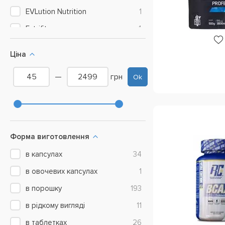
EVLution Nutrition
1
Extrifit
4
Fit Max
3
Ціна
Fitness Authority
1
—
грн
Ok
Form Labs
2
Gaspari Nutrition
2
German Forge (IronMaxx)
1
Inner Armour Sports Nutrition
1
Форма виготовлення
INSANE LABZ
1
в капсулах
34
JNX Sports (Cobra Labs)
1
в овочевих капсулах
1
Kevin Levrone
1
в порошку
193
Mars Chocolate Drinks and
1
в рідкому вигляді
11
Treats
в таблетках
26
Mex Nutrition
1