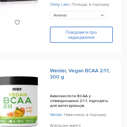
Olimp Labs
,
Польща,
в порошку
Ананас
Повідомити про
надходження
Weider, Vegan BCAA 2:1:1,
300 g
Амінокислоти BCAA у
співвідношенні 2:1:1, підходять
для вегетаріанців.
Weider
,
Німеччина,
в порошку
Апельсин манго