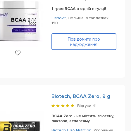
1 грам BCAA в одній пігулці!
Ostrovit
,
Польща,
в таблетках,
150
Повідомити про
надходження
Biotech, BCAA Zero, 9 g
Відгуки
41
BCAA Zero - не містить глютену,
лактози, аспартаму.
Biotech USA Nutrition
,
Угорщина,