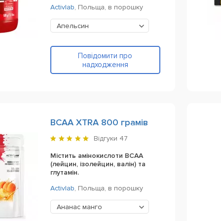
Activlab
,
Польща,
в порошку
Апельсин
Повідомити про
надходження
BCAA XTRA 800 грамів
Відгуки
47
Містить амінокислоти BCAA
(лейцин, ізолейцин, валін) та
глутамін.
Activlab
,
Польща,
в порошку
Ананас манго