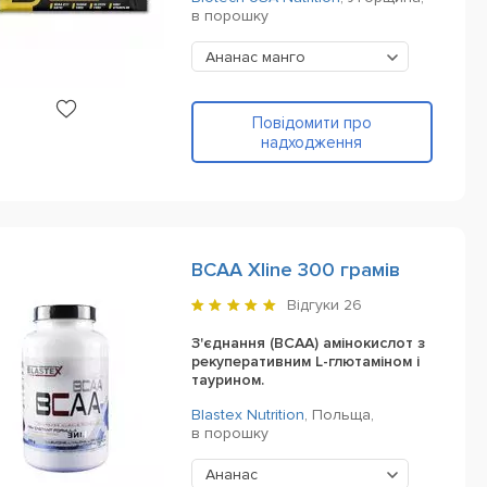
в порошку
Ананас манго
Повідомити про
надходження
BCAA Xline 300 грамів
Відгуки
26
З'єднання (BCAA) амінокислот з
рекуперативним L-глютаміном і
таурином.
Blastex Nutrition
,
Польща,
в порошку
Ананас