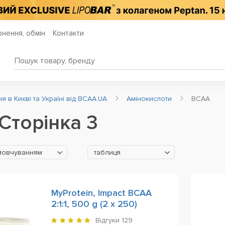
нення, обмін
Контакти
 в Києві та Україні від BCAA.UA
Амінокислоти
BCAA
Сторінка 3
мовчуванням
таблиця
MyProtein, Impact BCAA
2:1:1, 500 g (2 х 250)
Відгуки
129