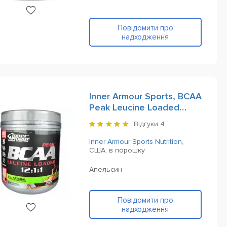
Повідомити про
надходження
Inner Armour Sports, BCAA
Peak Leucine Loaded
12:1:1, 463 g
Відгуки
4
Inner Armour Sports Nutrition
,
США,
в порошку
Апельсин
Повідомити про
надходження