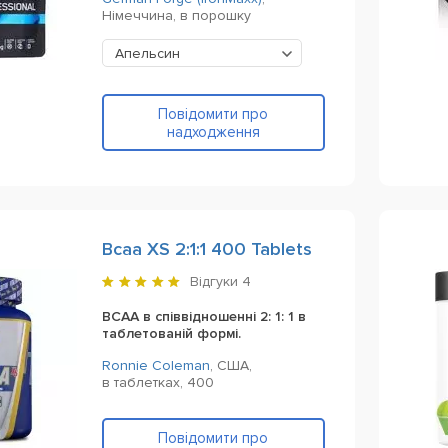
Німеччина,
в порошку
Апельсин
Повідомити про
надходження
Bcaa XS 2:1:1 400 Tablets
Відгуки
4
BCAA в співвідношенні 2: 1: 1 в
таблетованій формі.
Ronnie Coleman
,
США,
в таблетках,
400
Повідомити про