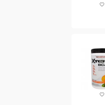
Крижаний лимон
1
Кровь тигра
1
Лайм
10
Лайм и груша
1
Лайм мятный мохито
1
Лаймовий пиріг
1
Лимон
45
Лимон - грейпфрут
3
Лимон лайм
17
Лимон смородина
1
Лимон-вишня-грейпфрут
1
Лимонад
3
Лимонад з журавлини
1