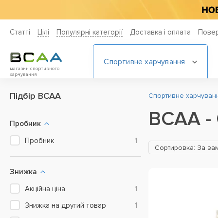
Статті
Цiлi
Популярні категорії
Доставка і оплата
Повер
Спортивне харчування
магазин спортивного
харчування
Підбір BCAA
Спортивне харчування
BCAA - 
Пробник
Пробник
1
Сортировка: За за
Знижка
Акційна ціна
1
Знижка на другий товар
1