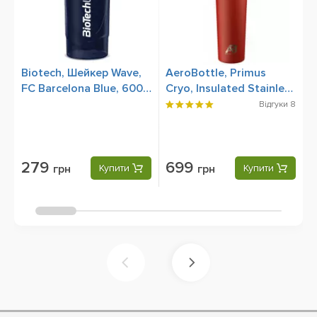
Biotech, Шейкер Wave,
AeroBottle, Primus
V
FC Barcelona Blue, 600
Cryo, Insulated Stainless
G
мл
Steel, Wildfire,
Відгуки
8
Спортивна пляшка,
Шейкер 760 мл
279
699
грн
Купити
грн
Купити