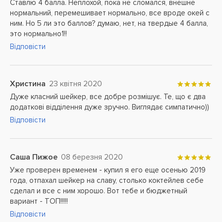
Ставлю 4 балла. Неплохой, пока не сломался, внешне
нормальний, перемешивает нормально, все вроде окей с
ним. Но 5 ли это баллов? думаю, нет, на твердые 4 балла,
это нормально1!!
Відповісти
Христина
23 квітня 2020
Дуже класний шейкер, все добре розмішує. Те, що є два
додаткові відділення дуже зручно. Виглядає симпатично))
Відповісти
Саша Пижое
08 березня 2020
Уже проверен временем - купил я его еще осенью 2019
года, отпахал шейкер на славу, столько коктейлев себе
сделал и все с ним хорошо. Вот тебе и бюджетный
вариант - ТОП!!!!!
Відповісти