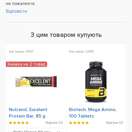
не пожалеете.
Відповісти
З цим товаром купують
Код товару: 25301
Код товару: 22978
Ко
Знижка на 2 товар
Nutrend, Excelent
Biotech, Mega Amino,
O
Protein Bar, 85 g
100 Tablets
6
Відгуки
50
Відгуки
53