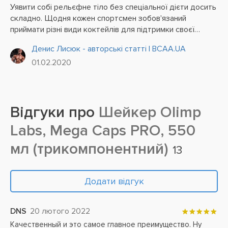
Уявити собі рельєфне тіло без спеціальної дієти досить
складно. Щодня кожен спортсмен зобов'язаний
приймати різні види коктейлів для підтримки своєї
форми. Справжнім помічником в процесі приготування
Денис Лисюк - авторські статті | BCAA.UA
такої смакоти є шейкер .
01.02.2020
Відгуки про
Шейкер Olimp
Labs, Mega Caps PRO, 550
мл (трикомпонентний)
13
Додати відгук
DNS
20 лютого 2022
Качественный и это самое главное преимущество. Ну