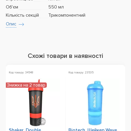
Об'єм
550 мл
Кількість секцій
Трикомпонентний
Опис
Схожі товари в наявності
Код товару: 34548
Код товару: 23535
Ко
Знижка на 2 товар
Shaker, Double
Biotech, Шейкер Wave
O