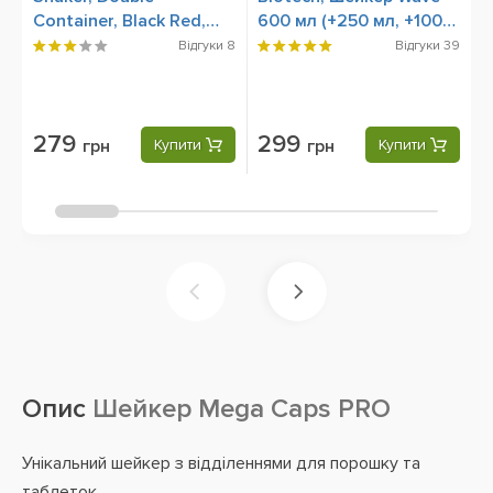
Container, Black Red,
600 мл (+250 мл, +100
B
600 ml
мл) Shocking Blue
Відгуки
8
Відгуки
39
279
299
грн
Купити
грн
Купити
Опис
Шейкер Mega Caps PRO
Унікальний шейкер з відділеннями для порошку та
таблеток.